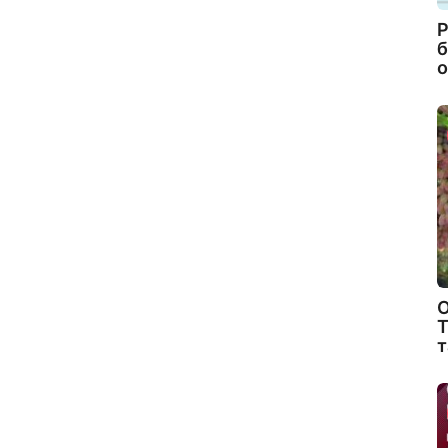
Р
б
о
О
Т
т