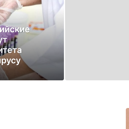
сийские
ут
итета
ирусу