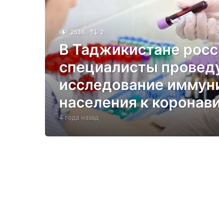
2536
2
В Таджикистане рос
специалисты провед
исследование иммун
населения к коронав
4 года назад
4
г
о
д
а
н
а
з
а
д