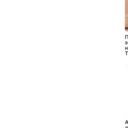
П
э
н
A