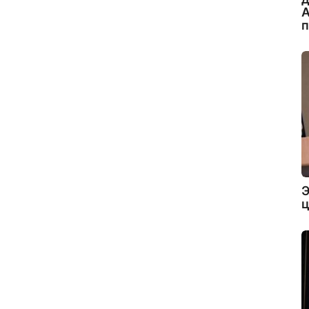
А
Э
ц