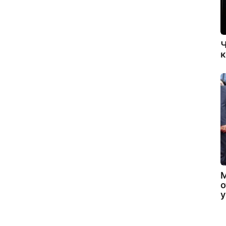
Ч
к
о