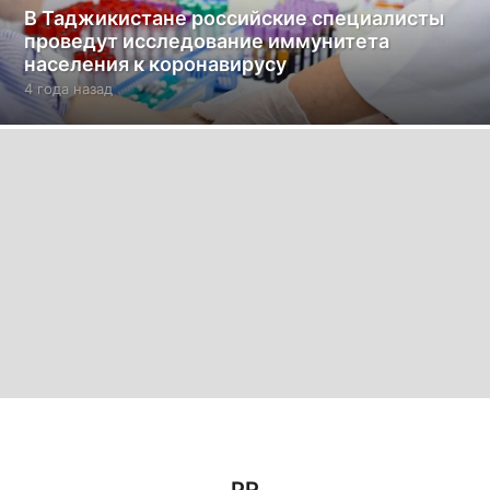
В Таджикистане российские специалисты
проведут исследование иммунитета
населения к коронавирусу
4 года назад
4
г
о
д
а
н
а
з
а
д