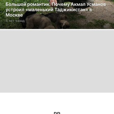
Большой романтик. Почему Акмал Усманов
устроил «маленький Таджикистан» в
Москве
5 лет назад
5
л
е
т
н
а
з
а
д