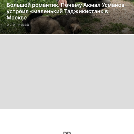
Большой романтик. Почему Акмал Усманов
устроил «маленький Таджикистан» в
Москве
5 лет назад
5
л
е
т
н
а
з
а
д