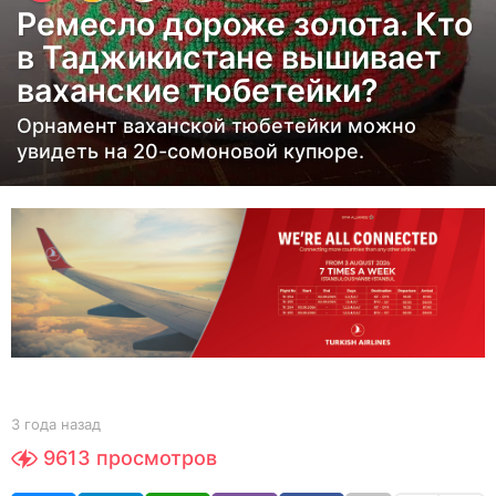
Ремесло дороже золота. Кто
д
в Таджикистане вышивает
а
ваханские тюбетейки?
н
а
Орнамент ваханской тюбетейки можно
з
увидеть на 20-сомоновой купюре.
а
д
3
г
о
д
а
н
а
b
3 года назад
3
y
з
г
9613
просмотров
Y
о
а
O
д