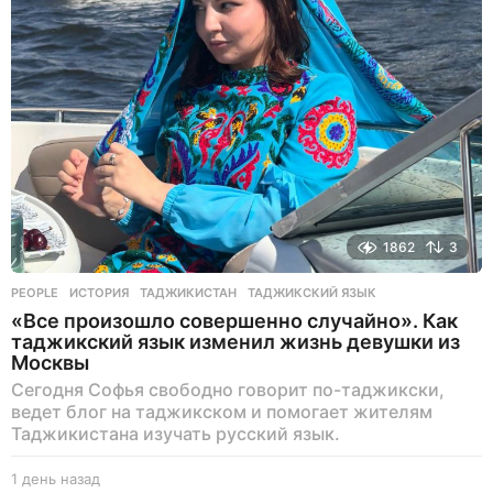
в
н
а
з
а
д
1862
3
PEOPLE
ИСТОРИЯ
,
ТАДЖИКИСТАН
,
ТАДЖИКСКИЙ ЯЗЫК
«Все произошло совершенно случайно». Как
таджикский язык изменил жизнь девушки из
Москвы
Сегодня Софья свободно говорит по-таджикски,
ведет блог на таджикском и помогает жителям
Таджикистана изучать русский язык.
1 день назад
1