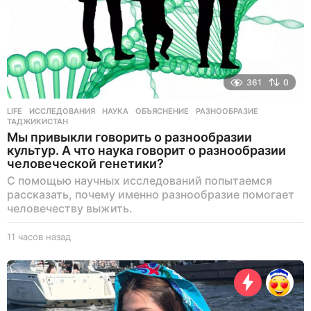
361
0
LIFE
ИССЛЕДОВАНИЯ
,
НАУКА
,
ОБЪЯСНЕНИЕ
,
РАЗНООБРАЗИЕ
,
ТАДЖИКИСТАН
Мы привыкли говорить о разнообразии
культур. А что наука говорит о разнообразии
человеческой генетики?
С помощью научных исследований попытаемся
рассказать, почему именно разнообразие помогает
человечеству выжить.
11 часов назад
1
0
ч
а
с
о