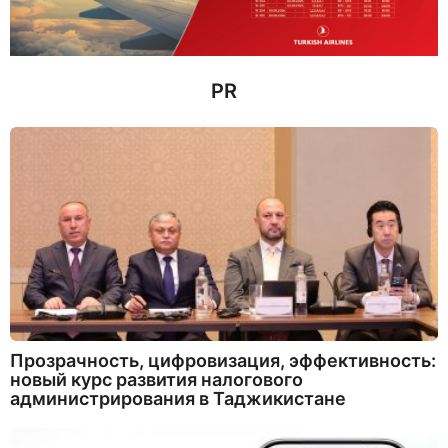
з
а
д
PR
Прозрачность, цифровизация, эффективность:
новый курс развития налогового
администрирования в Таджикистане