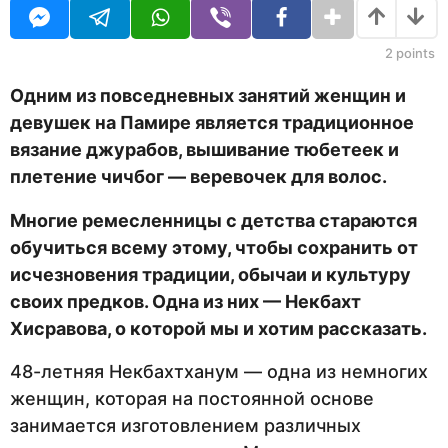
д
U
а
R
н
а
2
points
з
а
Одним из повседневных занятий женщин и
д
девушек на Памире является традиционное
вязание джурабов, вышивание тюбетеек и
плетение чичбог — веревочек для волос.
Многие ремесленницы с детства стараются
обучиться всему этому, чтобы сохранить от
исчезновения традиции, обычаи и культуру
своих предков. Одна из них — Некбахт
Хисравова, о которой мы и хотим рассказать.
48-летняя Некбахтханум — одна из немногих
женщин, которая на постоянной основе
занимается изготовлением различных