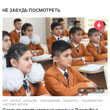
д
е
НЕ ЗАБУДЬ ПОСМОТРЕТЬ
н
ь
н
а
з
а
д
1331
0
LIFE
,
PEOPLE
ДУШАНБЕ
,
ОБРАЗОВАНИЕ
,
ПОДБОРКА
,
ТАДЖИКИСТАН
,
ЧАСТНЫЕ ШКОЛЫ
Сколько стоят частные школы в Душанбе в