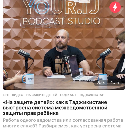
н
а
з
а
д
93
0
LIFE
ВИДЕО
,
НА ЗАЩИТЕ ДЕТЕЙ
,
ПОДКАСТ
,
ТАДЖИКИСТАН
«На защите детей»: как в Таджикистане
выстроена система межведомственной
защиты прав ребёнка
Работа одного ведомства или согласованная работа
многих служб? Разбираемся, как устроена система