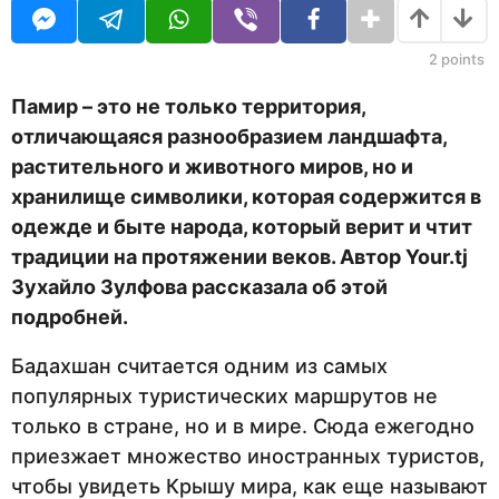
U
а
R
н
а
2
points
з
а
Памир – это не только территория,
д
отличающаяся разнообразием ландшафта,
растительного и животного миров, но и
хранилище символики, которая содержится в
одежде и быте народа, который верит и чтит
традиции на протяжении веков. Автор
Your
.
tj
Зухайло Зулфова
рассказала об этой
подробней.
Бадахшан считается одним из самых
популярных туристических маршрутов не
только в стране, но и в мире. Сюда ежегодно
приезжает множество иностранных туристов,
чтобы увидеть Крышу мира, как еще называют