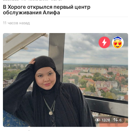
В Хороге открылся первый центр
обслуживания Алифа
11 часов назад
1
1
ч
а
с
о
в
н
а
з
а
д
1328
6