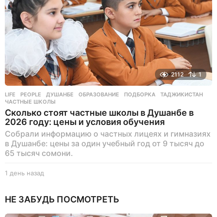
а
д
2112
1
LIFE
,
PEOPLE
ДУШАНБЕ
,
ОБРАЗОВАНИЕ
,
ПОДБОРКА
,
ТАДЖИКИСТАН
,
ЧАСТНЫЕ ШКОЛЫ
Сколько стоят частные школы в Душанбе в
2026 году: цены и условия обучения
Собрали информацию о частных лицеях и гимназиях
в Душанбе: цены за один учебный год от 9 тысяч до
65 тысяч сомони.
1 день назад
1
д
е
НЕ ЗАБУДЬ ПОСМОТРЕТЬ
н
ь