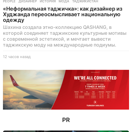
PEOPLE
ДИЗАЙНЕР
,
ИСТОРИЯ
,
МОДА
,
ТАДЖИКИСТАН
«Неформальная таджичка»: как дизайнер из
Худжанда переосмысливает национальную
одежду
Шахина создала этно-коллекцию QASHANG, в
которой соединяет таджикские культурные мотивы
с современной эстетикой, и мечтает вывести
таджикскую моду на международные подиумы.
12 часов назад
1
2
ч
а
с
о
в
н
а
з
а
д
PR