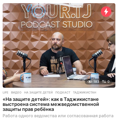
е
л
и
н
а
з
а
д
183
0
LIFE
ВИДЕО
,
НА ЗАЩИТЕ ДЕТЕЙ
,
ПОДКАСТ
,
ТАДЖИКИСТАН
«На защите детей»: как в Таджикистане
выстроена система межведомственной
защиты прав ребёнка
Работа одного ведомства или согласованная работа