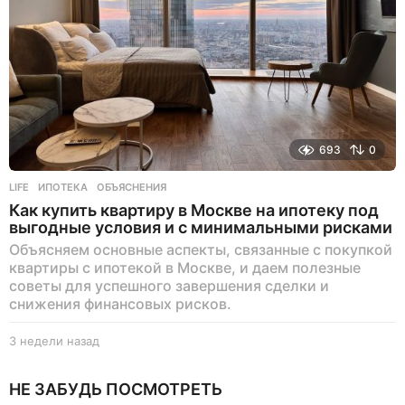
з
а
д
693
0
LIFE
ИПОТЕКА
,
ОБЪЯСНЕНИЯ
Как купить квартиру в Москве на ипотеку под
выгодные условия и с минимальными рисками
Объясняем основные аспекты, связанные с покупкой
квартиры с ипотекой в Москве, и даем полезные
советы для успешного завершения сделки и
снижения финансовых рисков.
3 недели назад
3
н
е
НЕ ЗАБУДЬ ПОСМОТРЕТЬ
д