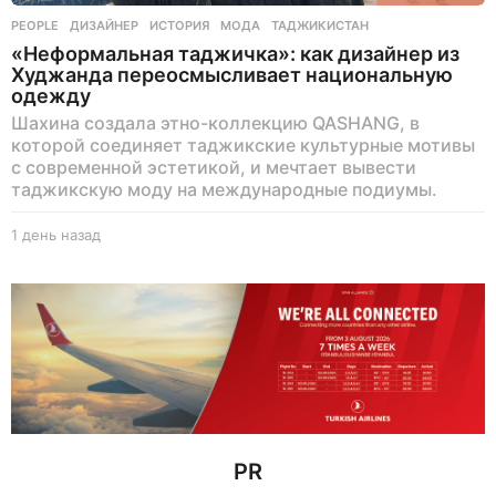
PEOPLE
ДИЗАЙНЕР
,
ИСТОРИЯ
,
МОДА
,
ТАДЖИКИСТАН
«Неформальная таджичка»: как дизайнер из
Худжанда переосмысливает национальную
одежду
Шахина создала этно-коллекцию QASHANG, в
которой соединяет таджикские культурные мотивы
с современной эстетикой, и мечтает вывести
таджикскую моду на международные подиумы.
1 день назад
1
д
е
н
ь
н
а
з
а
д
PR