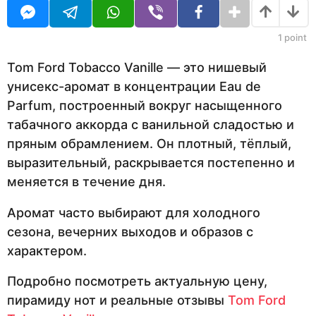
н
U
я
R
ц
а
е
1
point
з
в
н
а
Tom Ford Tobacco Vanille — это нишевый
а
д
унисекс-аромат в концентрации Eau de
з
а
Parfum, построенный вокруг насыщенного
д
табачного аккорда с ванильной сладостью и
пряным обрамлением. Он плотный, тёплый,
выразительный, раскрывается постепенно и
меняется в течение дня.
Аромат часто выбирают для холодного
сезона, вечерних выходов и образов с
характером.
Подробно посмотреть актуальную цену,
пирамиду нот и реальные отзывы
Tom Ford