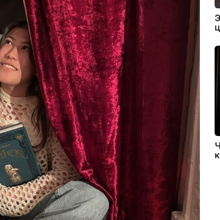
Э
ц
Ч
к