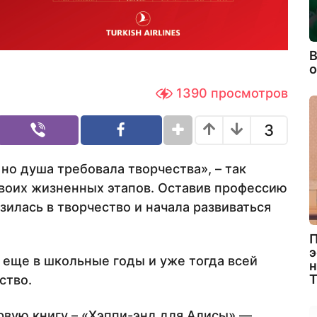
В
1390
просмотров
3
 но душа требовала творчества», – так
воих жизненных этапов. Оставив профессию
илась в творчество и начала развиваться
П
э
 еще в школьные годы и уже тогда всей
н
ство.
вую книгу – «Хэппи-энд для Алисы» —