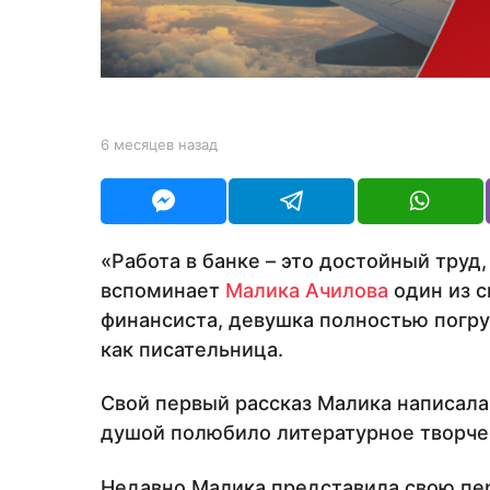
с
я
ц
е
в
b
6 месяцев назад
6
н
y
м
а
Y
е
O
з
с
U
я
а
R
ц
«Работа в банке – это достойный труд,
д
е
вспоминает
Малика Ачилова
один из с
в
н
финансиста, девушка полностью погруз
а
как писательница.
з
а
д
Свой первый рассказ Малика написала
душой полюбило литературное творче
Недавно Малика представила свою пер