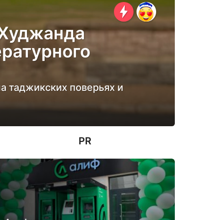
 Худжанда
ературного
а таджикских поверьях и
PR