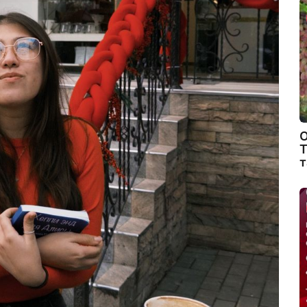
О
Т
т