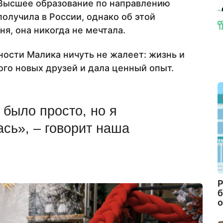
 Высшее образование по направлению
получила в России, однако об этой
ня, она никогда не мечтала.
ности Малика ничуть не жалеет: жизнь и
ого новых друзей и дала ценный опыт.
 было просто, но я
сь», – говорит наша
Р
б
о