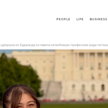
PEOPLE
LIFE
BUSINESS
ак девушка из Худжанда оставила нелюбимую профессию ради литер