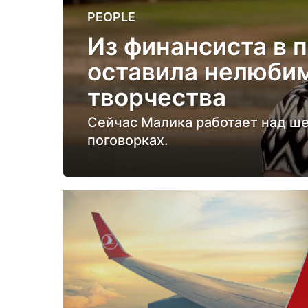
6
PEOPLE
м
Из финансиста в 
е
оставила нелюби
с
я
творчества
ц
Сейчас Малика работает над ш
е
поговорках.
в
н
а
з
а
д
6
м
е