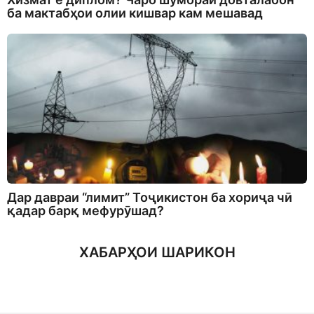
ба мактабҳои олии кишвар кам мешавад
Дар давраи “лимит” Тоҷикистон ба хориҷа чӣ
қадар барқ мефурӯшад?
ХАБАРҲОИ ШАРИКОН