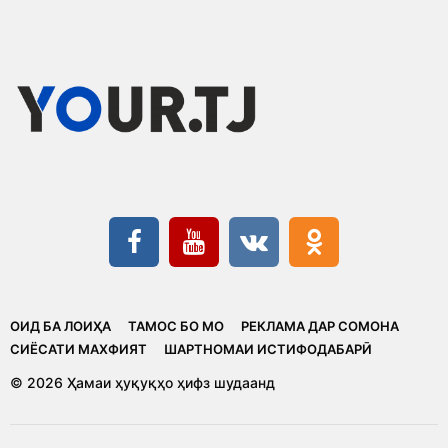
ОИД БА ЛОИҲА
ТАМОС БО МО
РЕКЛАМА ДАР СОМОНА
CИЁСАТИ МАХФИЯТ
ШАРТНОМАИ ИСТИФОДАБАРӢ
© 2026 Ҳамаи ҳуқуқҳо ҳифз шудаанд