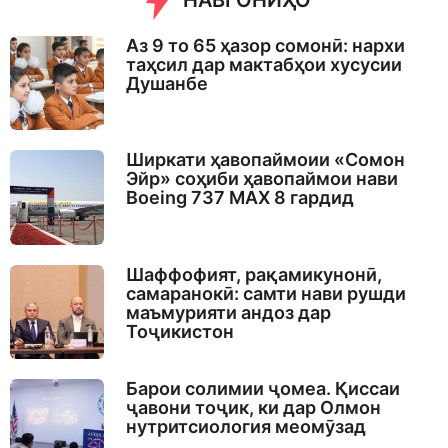
НАВГОНИҲО
g
o
Аз 9 то 65 ҳазор сомонӣ: нархи
таҳсил дар мактабҳои хусусии
Душанбе
Ширкати ҳавопаймоии «Сомон
Эйр» соҳиби ҳавопаймои нави
Boeing 737 MAX 8 гардид
Шаффофият, рақамикунонӣ,
самаранокӣ: самти нави рушди
маъмурияти андоз дар
Тоҷикистон
Барои солимии ҷомеа. Қиссаи
ҷавони тоҷик, ки дар Олмон
нутритсиология меомӯзад