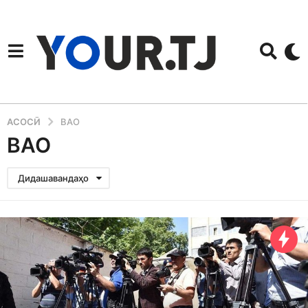
АСОСӢ
ВАО
ВАО
Дидашавандаҳо