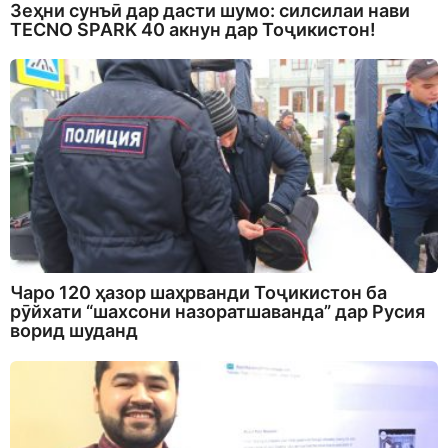
Зеҳни сунъӣ дар дасти шумо: силсилаи нави
TECNO SPARK 40 акнун дар Тоҷикистон!
Чаро 120 ҳазор шаҳрванди Тоҷикистон ба
рӯйхати “шахсони назоратшаванда” дар Русия
ворид шуданд