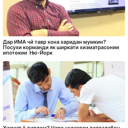
Дар ИМА чӣ тавр хона харидан мумкин?
Посухи корманди як ширкати хизматрасонии
ипотекии Ню-Йорк
Хизмат ё диплом? Чаро шумораи довталабон