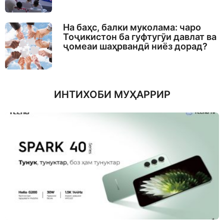
На баҳс, балки муколама: чаро
Тоҷикистон ба гуфтугӯи давлат ва
ҷомеаи шаҳрвандӣ ниёз дорад?
ИНТИХОБИ МУҲАРРИР