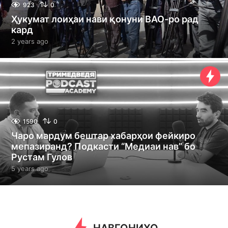
923
0
Ҳукумат лоиҳаи нави қонуни ВАО-ро рад
кард
2 years ago
2
y
e
a
r
s
a
g
o
1590
0
Чаро мардум бештар хабарҳои фейкиро
мепазиранд? Подкасти “Медиаи нав” бо
Рустам Гулов
5 years ago
4
y
e
a
r
s
a