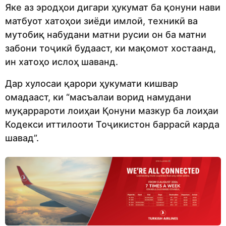
Яке аз эродҳои дигари ҳукумат ба қонуни нави
матбуот хатоҳои зиёди имлоӣ, техникӣ ва
мутобиқ набудани матни русии он ба матни
забони тоҷикӣ будааст, ки мақомот хостаанд,
ин хатоҳо ислоҳ шаванд.
Дар хулосаи қарори ҳукумати кишвар
омадааст, ки “масъалаи ворид намудани
муқаррароти лоиҳаи Қонуни мазкур ба лоиҳаи
Кодекси иттилооти Тоҷикистон баррасӣ карда
шавад”.