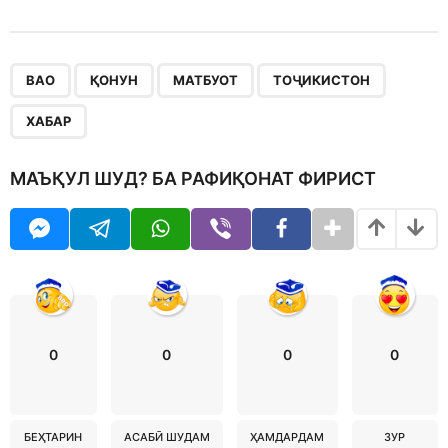
,
,
,
,
ВАО
ҚОНУН
МАТБУОТ
ТОҶИКИСТОН
ХАБАР
МАЪҚУЛ ШУД? БА РАФИҚОНАТ ФИРИСТ
0
0
0
0
БЕҲТАРИН
АСАБӢ ШУДАМ
ҲАМДАРДАМ
ЗУР