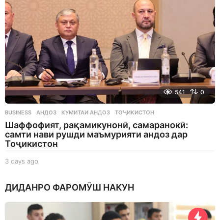
541
0
BUSINESS
АНДОЗ
,
КУМИТАИ АНДОЗ
,
ТОҶИКИСТОН
Шаффофият, рақамикунонӣ, самаранокӣ:
самти нави рушди маъмурияти андоз дар
Тоҷикистон
3 days ago
3
d
a
ДИДАНРО ФАРОМӮШ НАКУН
y
s
a
g