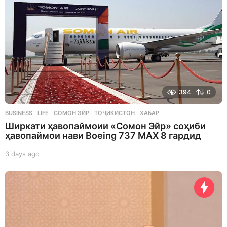
o
394
0
BUSINESS
,
LIFE
СОМОН ЭЙР
,
ТОҶИКИСТОН
,
ХАБАР
Ширкати ҳавопаймоии «Сомон Эйр» соҳиби
ҳавопаймои нави Boeing 737 MAX 8 гардид
3 days ago
3
d
a
y
s
a
g
o