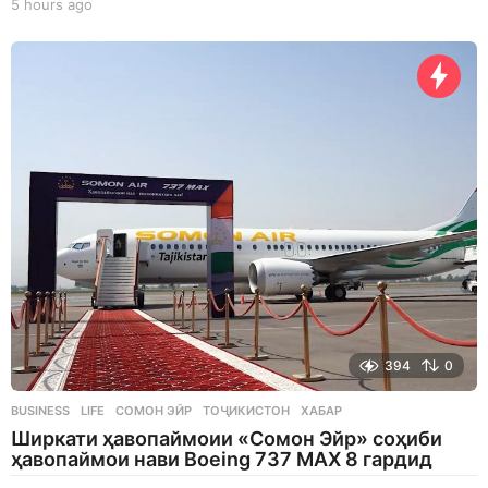
5 hours ago
5
h
o
u
r
s
a
g
o
394
0
BUSINESS
,
LIFE
СОМОН ЭЙР
,
ТОҶИКИСТОН
,
ХАБАР
Ширкати ҳавопаймоии «Сомон Эйр» соҳиби
ҳавопаймои нави Boeing 737 MAX 8 гардид