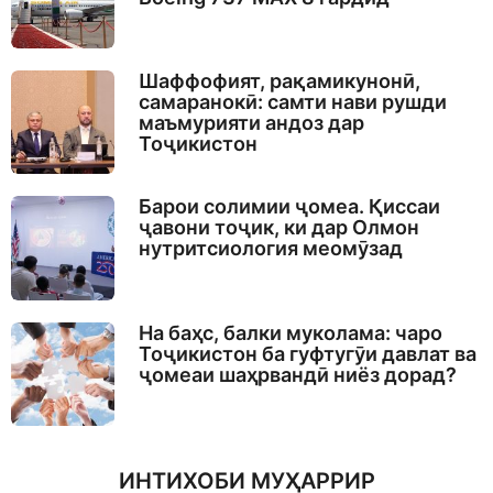
Шаффофият, рақамикунонӣ,
самаранокӣ: самти нави рушди
маъмурияти андоз дар
Тоҷикистон
Барои солимии ҷомеа. Қиссаи
ҷавони тоҷик, ки дар Олмон
нутритсиология меомӯзад
На баҳс, балки муколама: чаро
Тоҷикистон ба гуфтугӯи давлат ва
ҷомеаи шаҳрвандӣ ниёз дорад?
ИНТИХОБИ МУҲАРРИР