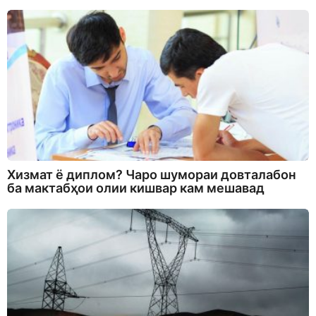
Хизмат ё диплом? Чаро шумораи довталабон
ба мактабҳои олии кишвар кам мешавад