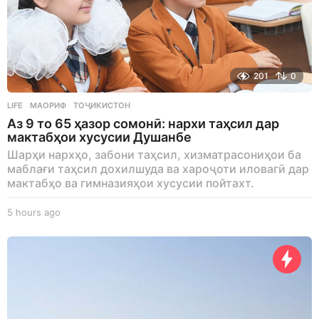
201
0
LIFE
МАОРИФ
,
ТОҶИКИСТОН
Аз 9 то 65 ҳазор сомонӣ: нархи таҳсил дар
мактабҳои хусусии Душанбе
Шарҳи нархҳо, забони таҳсил, хизматрасониҳои ба
маблағи таҳсил дохилшуда ва хароҷоти иловагӣ дар
мактабҳо ва гимназияҳои хусусии пойтахт.
5 hours ago
5
h
o
u
r
s
a
g