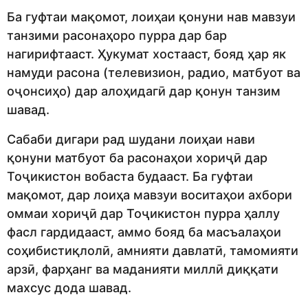
Ба гуфтаи мақомот, лоиҳаи қонуни нав мавзуи
танзими расонаҳоро пурра дар бар
нагирифтааст. Ҳукумат хостааст, бояд ҳар як
намуди расона (телевизион, радио, матбуот ва
оҷонсиҳо) дар алоҳидагӣ дар қонун танзим
шавад.
Сабаби дигари рад шудани лоиҳаи нави
қонуни матбуот ба расонаҳои хориҷӣ дар
Тоҷикистон вобаста будааст. Ба гуфтаи
мақомот, дар лоиҳа мавзуи воситаҳои ахбори
оммаи хориҷӣ дар Тоҷикистон пурра ҳаллу
фасл гардидааст, аммо бояд ба масъалаҳои
соҳибистиқлолӣ, амнияти давлатӣ, тамомияти
арзӣ, фарҳанг ва маданияти миллӣ диққати
махсус дода шавад.