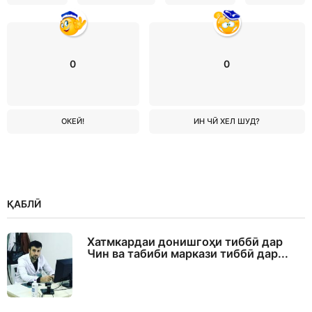
0
0
ОКЕЙ!
ИН ЧӢ ХЕЛ ШУД?
ҚАБЛӢ
Хатмкардаи донишгоҳи тиббӣ дар
Чин ва табиби маркази тиббӣ дар...