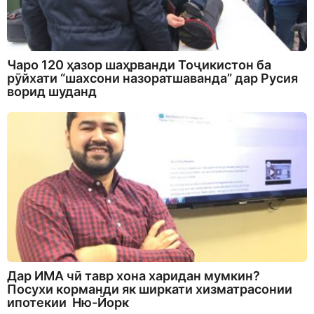
Чаро 120 ҳазор шаҳрванди Тоҷикистон ба
рӯйхати “шахсони назоратшаванда” дар Русия
ворид шуданд
Дар ИМА чӣ тавр хона харидан мумкин?
Посухи корманди як ширкати хизматрасонии
ипотекии Ню-Йорк