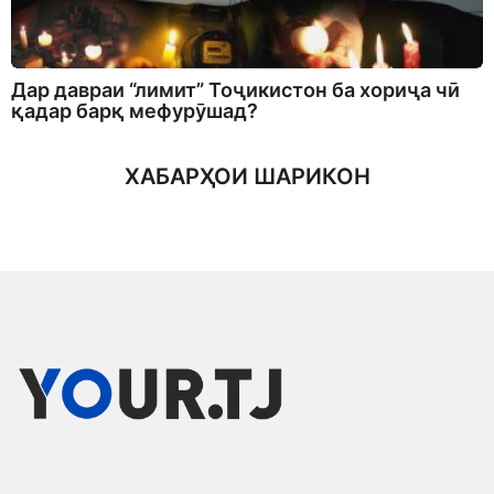
Дар давраи “лимит” Тоҷикистон ба хориҷа чӣ
қадар барқ мефурӯшад?
ХАБАРҲОИ ШАРИКОН