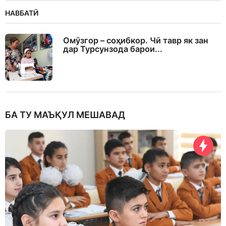
НАВБАТӢ
Омӯзгор – соҳибкор. Чӣ тавр як зан
дар Турсунзода барои...
БА ТУ МАЪҚУЛ МЕШАВАД