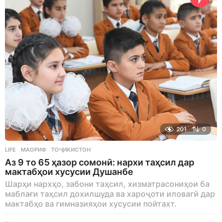
o
201
0
LIFE
МАОРИФ
,
ТОҶИКИСТОН
Аз 9 то 65 ҳазор сомонӣ: нархи таҳсил дар
мактабҳои хусусии Душанбе
Шарҳи нархҳо, забони таҳсил, хизматрасониҳои ба
маблағи таҳсил дохилшуда ва хароҷоти иловагӣ дар
мактабҳо ва гимназияҳои хусусии пойтахт.