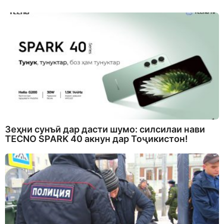
Зеҳни сунъӣ дар дасти шумо: силсилаи нави
TECNO SPARK 40 акнун дар Тоҷикистон!