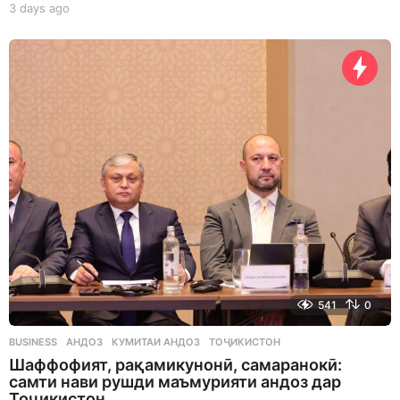
3 days ago
3
d
a
y
s
a
g
o
541
0
BUSINESS
АНДОЗ
,
КУМИТАИ АНДОЗ
,
ТОҶИКИСТОН
Шаффофият, рақамикунонӣ, самаранокӣ:
самти нави рушди маъмурияти андоз дар
Тоҷикистон