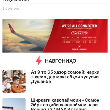
3 days ago
3
d
a
y
s
a
g
o
НАВГОНИҲО
Аз 9 то 65 ҳазор сомонӣ: нархи
таҳсил дар мактабҳои хусусии
Душанбе
Ширкати ҳавопаймоии «Сомон
Эйр» соҳиби ҳавопаймои нави
Boeing 737 MAX 8 гардид