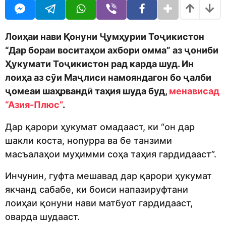
o
r
d
s
m
a
o
g
Л
оиҳаи нави Қонуни Ҷумҳурии Тоҷикистон
n
o
“Дар бораи воситаҳои ахбори омма”
аз ҷониби
Ҳукумати Тоҷикистон
рад карда
шуд.
Ин
лоиҳа
аз сӯи Маҷлиси намояндагон бо ҷалби
ҷомеаи шаҳрвандӣ таҳия шуда буд
,
менависад
“Азия-Плюс”
.
Дар қарори ҳукумат омадааст, ки “он дар
шакли коста, нопурра ва бе танзими
масъалаҳои муҳимми соҳа таҳия гардидааст”.
Инчунин, гуфта мешавад дар қарори ҳукумат
якчанд сабабе, ки боиси напазируфтани
лоиҳаи қонуни нави матбуот гардидааст,
оварда шудааст.