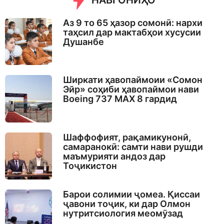
НАВГОНИҲО
g
o
Аз 9 то 65 ҳазор сомонӣ: нархи
таҳсил дар мактабҳои хусусии
Душанбе
Ширкати ҳавопаймоии «Сомон
Эйр» соҳиби ҳавопаймои нави
Boeing 737 MAX 8 гардид
Шаффофият, рақамикунонӣ,
самаранокӣ: самти нави рушди
маъмурияти андоз дар
Тоҷикистон
Барои солимии ҷомеа. Қиссаи
ҷавони тоҷик, ки дар Олмон
нутритсиология меомӯзад