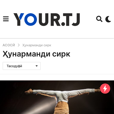
АСОСӢ
Ҳунарманди сирк
Ҳунарманди сирк
Тасодуфӣ