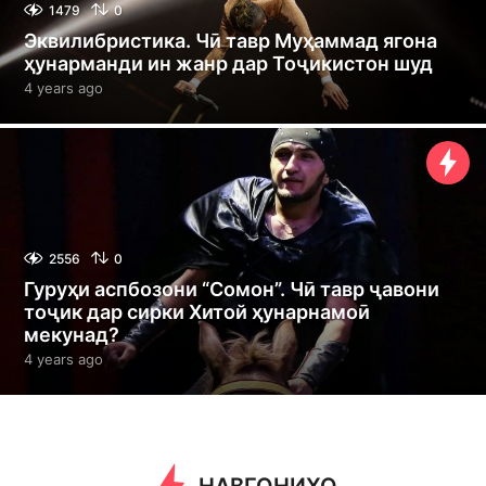
1479
0
Эквилибристика. Чӣ тавр Муҳаммад ягона
ҳунарманди ин жанр дар Тоҷикистон шуд
4 years ago
4
y
e
a
r
s
a
g
o
2556
0
Гуруҳи аспбозони “Сомон”. Чӣ тавр ҷавони
тоҷик дар сирки Хитой ҳунарнамоӣ
мекунад?
4 years ago
4
y
e
a
r
s
a