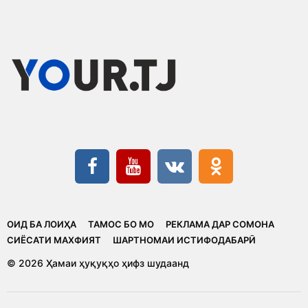
ОИД БА ЛОИҲА
ТАМОС БО МО
РЕКЛАМА ДАР СОМОНА
CИЁСАТИ МАХФИЯТ
ШАРТНОМАИ ИСТИФОДАБАРӢ
© 2026 Ҳамаи ҳуқуқҳо ҳифз шудаанд