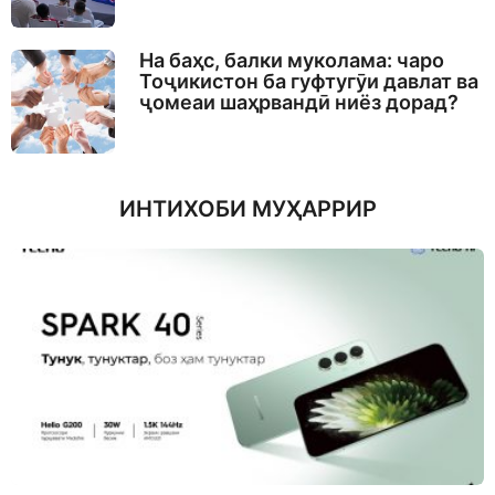
На баҳс, балки муколама: чаро
Тоҷикистон ба гуфтугӯи давлат ва
ҷомеаи шаҳрвандӣ ниёз дорад?
ИНТИХОБИ МУҲАРРИР