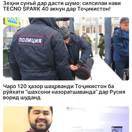
Зеҳни сунъӣ дар дасти шумо: силсилаи нави
TECNO SPARK 40 акнун дар Тоҷикистон!
Чаро 120 ҳазор шаҳрванди Тоҷикистон ба
рӯйхати “шахсони назоратшаванда” дар Русия
ворид шуданд