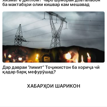
ба мактабҳои олии кишвар кам мешавад
Дар давраи “лимит” Тоҷикистон ба хориҷа чӣ
қадар барқ мефурӯшад?
ХАБАРҲОИ ШАРИКОН