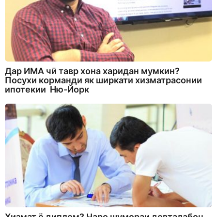
Дар ИМА чӣ тавр хона харидан мумкин?
Посухи корманди як ширкати хизматрасонии
ипотекии Ню-Йорк
Хизмат ё диплом? Чаро шумораи довталабон