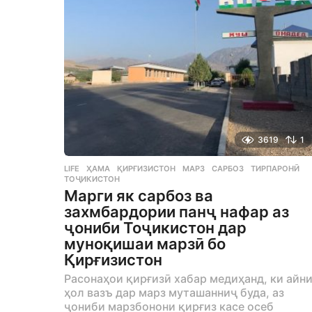
g
o
3619
1
LIFE
,
ҲАМА
ҚИРҒИЗИСТОН
,
МАРЗ
,
САРБОЗ
,
ТИРПАРОНӢ
,
ТОҶИКИСТОН
Марги як сарбоз ва
захмбардории панҷ нафар аз
ҷониби Тоҷикистон дар
муноқишаи марзӣ бо
Қирғизистон
Расонаҳои қирғизӣ хабар медиҳанд, ки айн
ҳол вазъ дар марз муташанниҷ буда, аз
ҷониби марзбонони қирғиз касе осеб