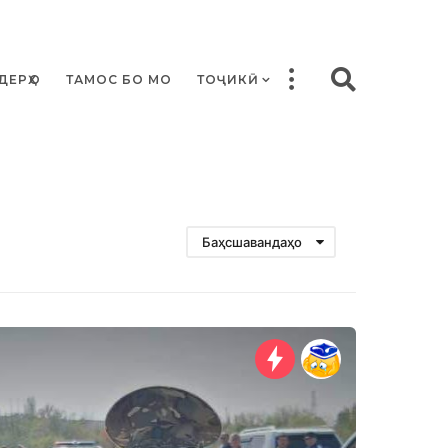
ДЕРҲО
ТАМОС БО МО
ТОҶИКӢ
Баҳсшавандаҳо