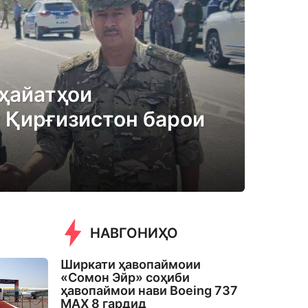
ҳайатҳои
 Қирғизистон барои
НАВГОНИҲО
Ширкати ҳавопаймоии
«Сомон Эйр» соҳиби
ҳавопаймои нави Boeing 737
MAX 8 гардид