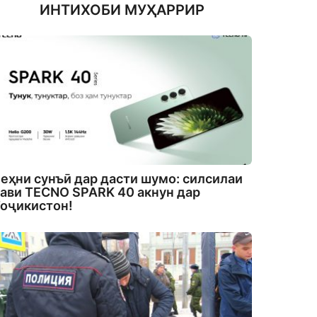
ИНТИХОБИ МУҲАРРИР
еҳни сунъӣ дар дасти шумо: силсилаи
ави TECNO SPARK 40 акнун дар
оҷикистон!