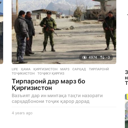
s
a
g
o
4974
-3
LIFE
,
ҲАМА
ҚИРҒИЗИСТОН
,
МАРЗ
,
САРҲАД
,
ТИРПАРОНӢ
,
З
ТОҶИКИСТОН
,
ТОҶИКУ ҚИРҒИЗ
н
Тирпаронӣ дар марз бо
Т
Қирғизистон
Вазъият дар ин минтақа таҳти назорати
сарҳадбонони тоҷик қарор дорад
4 years ago
4
и
y
e