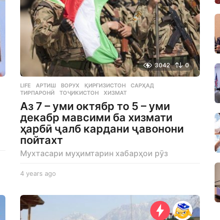
3042
0
LIFE
АРТИШ
,
ВОРУХ
,
ҚИРҒИЗИСТОН
,
САРҲАД
,
ТИРПАРОНӢ
,
ТОҶИКИСТОН
,
ХИЗМАТ
Аз 7 – уми октябр то 5 – уми
декабр мавсими ба хизмати
ҳарбӣ ҷалб кардани ҷавонони
пойтахт
Мухтасари муҳимтарин хабарҳои рӯз
4 years ago
4
y
e
a
r