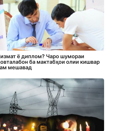
измат ё диплом? Чаро шумораи
овталабон ба мактабҳои олии кишвар
кам мешавад