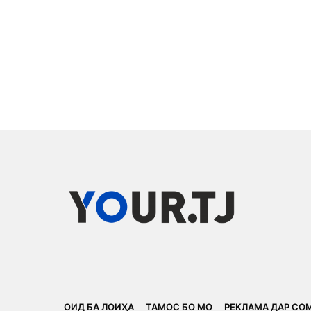
ОИД БА ЛОИҲА
ТАМОС БО МО
РЕКЛАМА ДАР СО