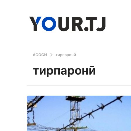
АСОСӢ
тирпаронӣ
тирпаронӣ