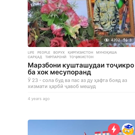
4202
3
LIFE
,
PEOPLE
ВОРУХ
,
ҚИРҒИЗИСТОН
,
МУНОҚИША
,
САРҲАД
,
ТИРПАРОНӢ
,
ТОҶИКИСТОН
Марзбони кушташудаи тоҷикро
ба хок месупоранд
Ӯ 23 - сола буд ва пас аз ду ҳафта бояд аз
хизмати ҳарбӣ ҷавоб мешуд
4 years ago
4
y
e
a
r
s
a