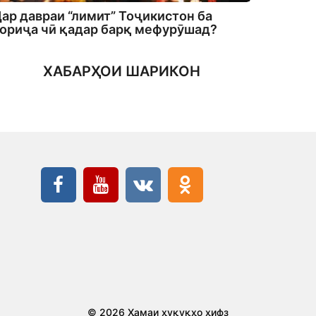
ар давраи “лимит” Тоҷикистон ба
ориҷа чӣ қадар барқ мефурӯшад?
ХАБАРҲОИ ШАРИКОН
© 2026 Ҳамаи ҳуқуқҳо ҳифз