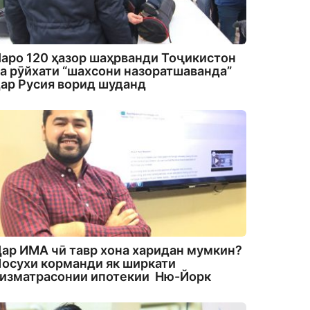
аро 120 ҳазор шаҳрванди Тоҷикистон
а рӯйхати “шахсони назоратшаванда”
ар Русия ворид шуданд
ар ИМА чӣ тавр хона харидан мумкин?
осухи корманди як ширкати
изматрасонии ипотекии Ню-Йорк