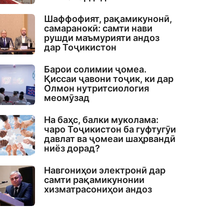
Шаффофият, рақамикунонӣ,
самаранокӣ: самти нави
рушди маъмурияти андоз
дар Тоҷикистон
Барои солимии ҷомеа.
Қиссаи ҷавони тоҷик, ки дар
Олмон нутритсиология
меомӯзад
На баҳс, балки муколама:
чаро Тоҷикистон ба гуфтугӯи
давлат ва ҷомеаи шаҳрвандӣ
ниёз дорад?
Навгониҳои электронӣ дар
самти рақамикунонии
хизматрасониҳои андоз