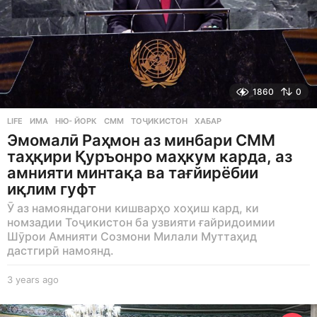
1860
0
LIFE
ИМА
,
НЮ- ЙОРК
,
СММ
,
ТОҶИКИСТОН
,
ХАБАР
Эмомалӣ Раҳмон аз минбари СММ
таҳқири Қуръонро маҳкум карда, аз
амнияти минтақа ва тағйирёбии
иқлим гуфт
Ӯ аз намояндагони кишварҳо хоҳиш кард, ки
номзадии Тоҷикистон ба узвияти ғайридоимии
Шӯрои Амнияти Созмони Милали Муттаҳид
дастгирӣ намоянд.
3 years ago
3
y
e