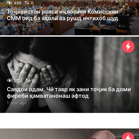
499
0
Тоҷикистон раиси иҷлосияи Комиссияи
СММ оид ба аҳолӣ ва рушд интихоб шуд
4 months ago
4
m
o
n
t
h
s
a
g
o
2125
0
Савдои одам. Чӣ тавр як зани тоҷик ба доми
фиреби ҳамватанонаш афтод
1 year ago
1
y
e
a
r
a
g