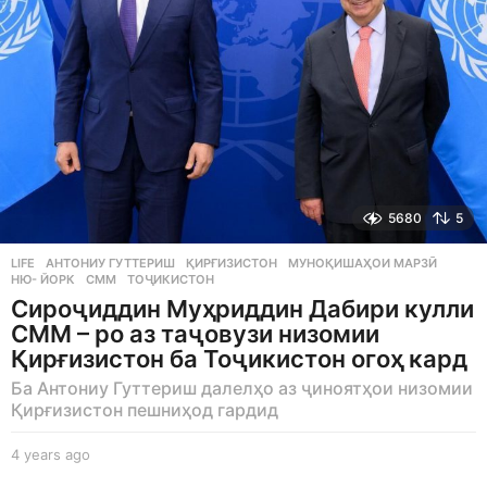
o
5680
5
LIFE
АНТОНИУ ГУТТЕРИШ
,
ҚИРҒИЗИСТОН
,
МУНОҚИШАҲОИ МАРЗӢ
,
НЮ- ЙОРК
,
СММ
,
ТОҶИКИСТОН
Сироҷиддин Муҳриддин Дабири кулли
СММ – ро аз таҷовузи низомии
Қирғизистон ба Тоҷикистон огоҳ кард
Ба Антониу Гуттериш далелҳо аз ҷиноятҳои низомии
Қирғизистон пешниҳод гардид
4 years ago
4
y