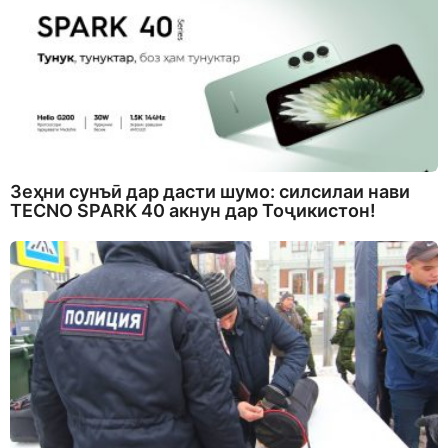
Зеҳни сунъӣ дар дасти шумо: силсилаи нави
TECNO SPARK 40 акнун дар Тоҷикистон!