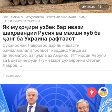
3940
-3
LIFE
АМРИКО
,
МУҲОҶИРОН
,
РУСТАМИ ЭМОМАЛӢ
,
СММ
,
ҶАНГИ РУСИЯ ВА УКРАИНА
Як муҳоҷири узбек бар ивази
шаҳрвандии Русия ва маоши хуб ба
ҷанг ба Украина рафтааст
Суханронии Лавровро дар як нишасти
байналмилалӣ “бойкот” карданд Чанде аз
дипломатҳо, аз ҷумла аз Амрико, Иттиҳоди Аврупо
ва Бритониё рӯзи 1-уми март суханронии Сергей
Лавров,...
4 years ago
4
y
e
a
r
s
a
g