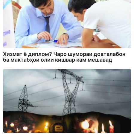
Хизмат ё диплом? Чаро шумораи довталабон
ба мактабҳои олии кишвар кам мешавад