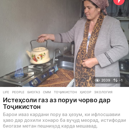
o
2039
-1
LIFE
,
PEOPLE
БИОГАЗ
,
СММ
,
ТОҶИКИСТОН
,
ҲИСОР
,
ЭКОЛОГИЯ
Истеҳсоли газ аз поруи чорво дар
Тоҷикистон
Барои иваз кардани пору ва ҳезум, ки ифлосшавии
ҳаво дар дохили хонаро ба вуҷуд меорад, истифодаи
биогази метан пешниҳод карда мешавад.