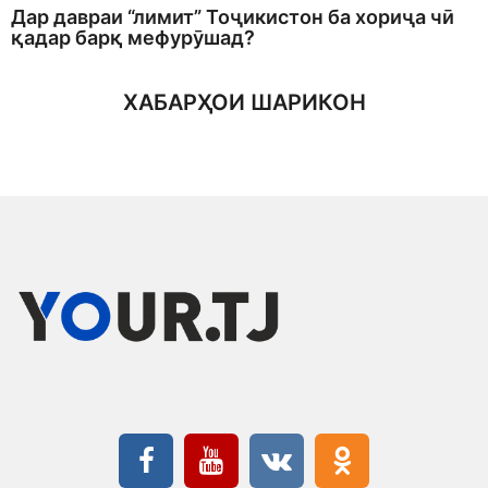
Дар давраи “лимит” Тоҷикистон ба хориҷа чӣ
қадар барқ мефурӯшад?
ХАБАРҲОИ ШАРИКОН