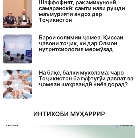
Шаффофият, рақамикунонӣ,
самаранокӣ: самти нави рушди
маъмурияти андоз дар
Тоҷикистон
Барои солимии ҷомеа. Қиссаи
ҷавони тоҷик, ки дар Олмон
нутритсиология меомӯзад
На баҳс, балки муколама: чаро
Тоҷикистон ба гуфтугӯи давлат ва
ҷомеаи шаҳрвандӣ ниёз дорад?
ИНТИХОБИ МУҲАРРИР