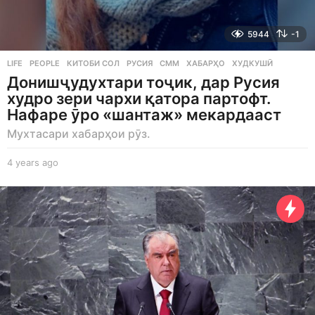
5944
-1
LIFE
,
PEOPLE
КИТОБИ СОЛ
,
РУСИЯ
,
СММ
,
ХАБАРҲО
,
ХУДКУШӢ
Донишҷудухтари тоҷик, дар Русия
худро зери чархи қатора партофт.
Нафаре ӯро «шантаж» мекардааст
Мухтасари хабарҳои рӯз.
4 years ago
4
y
e
a
r
s
a
g
o