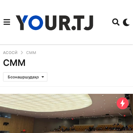
АСОСӢ
СММ
СММ
Бознашршудаҳо