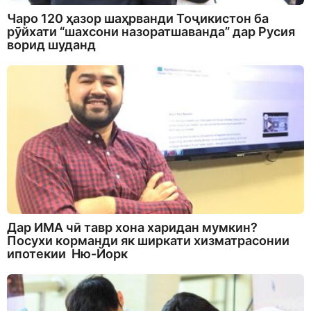
Чаро 120 ҳазор шаҳрванди Тоҷикистон ба
рӯйхати “шахсони назоратшаванда” дар Русия
ворид шуданд
Дар ИМА чӣ тавр хона харидан мумкин?
Посухи корманди як ширкати хизматрасонии
ипотекии Ню-Йорк