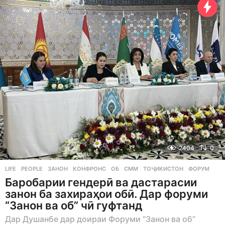
a
r
s
a
g
o
2404
0
LIFE
,
PEOPLE
ЗАНОН
,
КОНФРОНС
,
ОБ
,
СММ
,
ТОҶИКИСТОН
,
ФОРУМ
Баробарии гендерӣ ва дастарасии
занон ба захираҳои обӣ. Дар форуми
“Занон ва об” чӣ гуфтанд
Дар Душанбе дар доираи Форуми “Занон ва об”