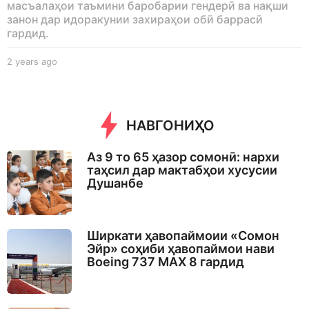
масъалаҳои таъмини баробарии гендерӣ ва нақши
занон дар идоракунии захираҳои обӣ баррасӣ
гардид.
2 years ago
2
y
e
a
r
НАВГОНИҲО
s
a
g
Аз 9 то 65 ҳазор сомонӣ: нархи
o
таҳсил дар мактабҳои хусусии
Душанбе
Ширкати ҳавопаймоии «Сомон
Эйр» соҳиби ҳавопаймои нави
Boeing 737 MAX 8 гардид