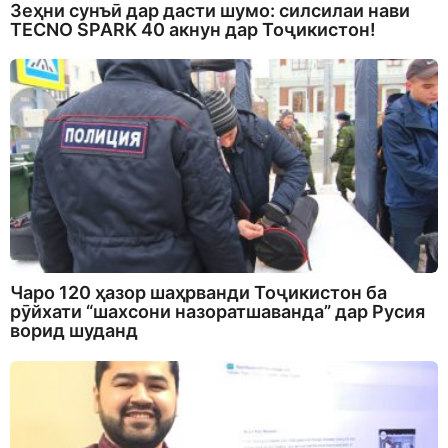
Зеҳни сунъӣ дар дасти шумо: силсилаи нави
TECNO SPARK 40 акнун дар Тоҷикистон!
Чаро 120 ҳазор шаҳрванди Тоҷикистон ба
рӯйхати “шахсони назоратшаванда” дар Русия
ворид шуданд