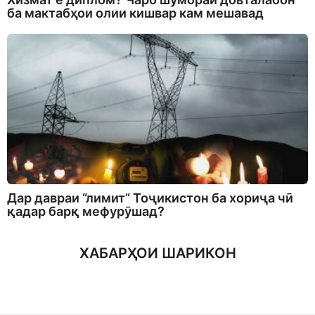
ба мактабҳои олии кишвар кам мешавад
Дар давраи “лимит” Тоҷикистон ба хориҷа чӣ
қадар барқ мефурӯшад?
ХАБАРҲОИ ШАРИКОН