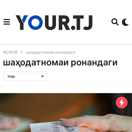
АСОСӢ
шаҳодатномаи ронандаги
шаҳодатномаи ронандаги
Нав