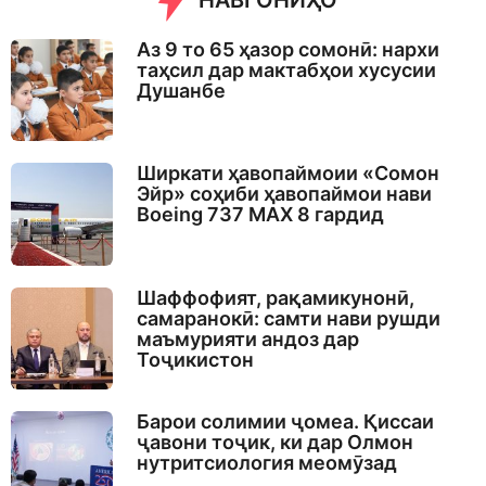
НАВГОНИҲО
Аз 9 то 65 ҳазор сомонӣ: нархи
таҳсил дар мактабҳои хусусии
Душанбе
Ширкати ҳавопаймоии «Сомон
Эйр» соҳиби ҳавопаймои нави
Boeing 737 MAX 8 гардид
Шаффофият, рақамикунонӣ,
самаранокӣ: самти нави рушди
маъмурияти андоз дар
Тоҷикистон
Барои солимии ҷомеа. Қиссаи
ҷавони тоҷик, ки дар Олмон
нутритсиология меомӯзад