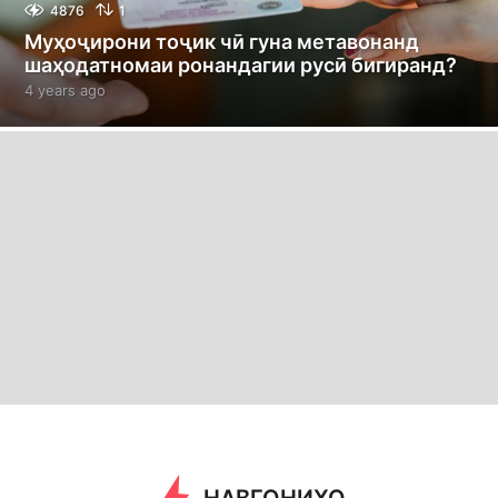
4876
1
Муҳоҷирони тоҷик чӣ гуна метавонанд
шаҳодатномаи ронандагии русӣ бигиранд?
4 years ago
4
y
e
a
r
s
a
g
o