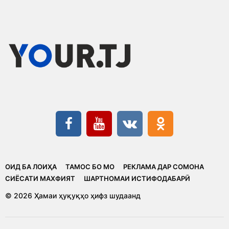
ОИД БА ЛОИҲА
ТАМОС БО МО
РЕКЛАМА ДАР СОМОНА
CИЁСАТИ МАХФИЯТ
ШАРТНОМАИ ИСТИФОДАБАРӢ
© 2026 Ҳамаи ҳуқуқҳо ҳифз шудаанд