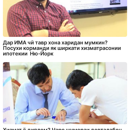
Дар ИМА чӣ тавр хона харидан мумкин?
Посухи корманди як ширкати хизматрасонии
ипотекии Ню-Йорк
Хизмат ё диплом? Чаро шумораи довталабон