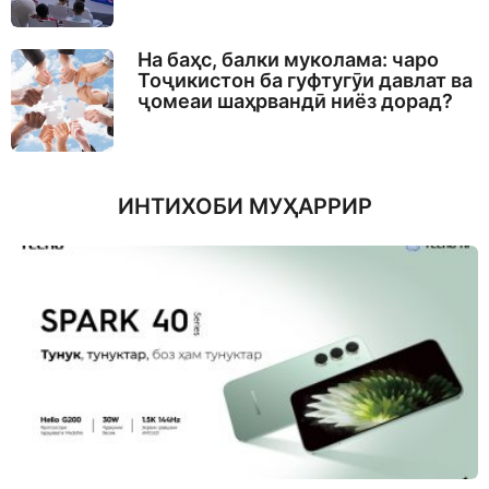
На баҳс, балки муколама: чаро
Тоҷикистон ба гуфтугӯи давлат ва
ҷомеаи шаҳрвандӣ ниёз дорад?
ИНТИХОБИ МУҲАРРИР