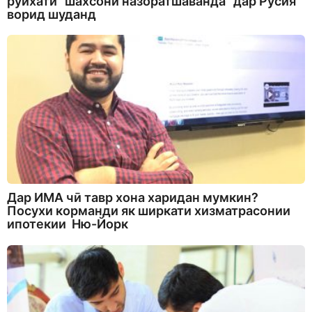
рӯйхати “шахсони назоратшаванда” дар Русия
ворид шуданд
Дар ИМА чӣ тавр хона харидан мумкин?
Посухи корманди як ширкати хизматрасонии
ипотекии Ню-Йорк