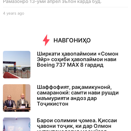
Рамазонро 13-уми апрел эълон карда буд.
4 years ago
4
y
e
a
r
НАВГОНИҲО
s
a
g
Ширкати ҳавопаймоии «Сомон
o
Эйр» соҳиби ҳавопаймои нави
Boeing 737 MAX 8 гардид
Шаффофият, рақамикунонӣ,
самаранокӣ: самти нави рушди
маъмурияти андоз дар
Тоҷикистон
Барои солимии ҷомеа. Қиссаи
ҷавони тоҷик, ки дар Олмон