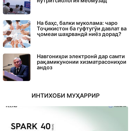
нутритсиология меомӯзад
На баҳс, балки муколама: чаро
Тоҷикистон ба гуфтугӯи давлат ва
ҷомеаи шаҳрвандӣ ниёз дорад?
Навгониҳои электронӣ дар самти
рақамикунонии хизматрасониҳои
андоз
ИНТИХОБИ МУҲАРРИР