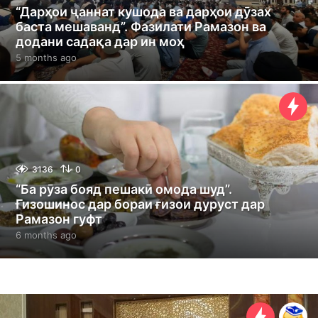
“Дарҳои ҷаннат кушода ва дарҳои дӯзах
баста мешаванд”. Фазилати Рамазон ва
додани садақа дар ин моҳ
5 months ago
6
m
o
n
t
h
s
a
g
3136
0
o
“Ба рӯза бояд пешакӣ омода шуд”.
Ғизошинос дар бораи ғизои дуруст дар
Рамазон гуфт
6 months ago
6
m
o
n
t
h
s