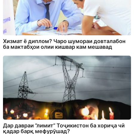
Хизмат ё диплом? Чаро шумораи довталабон
ба мактабҳои олии кишвар кам мешавад
Дар давраи “лимит” Тоҷикистон ба хориҷа чӣ
қадар барқ мефурӯшад?