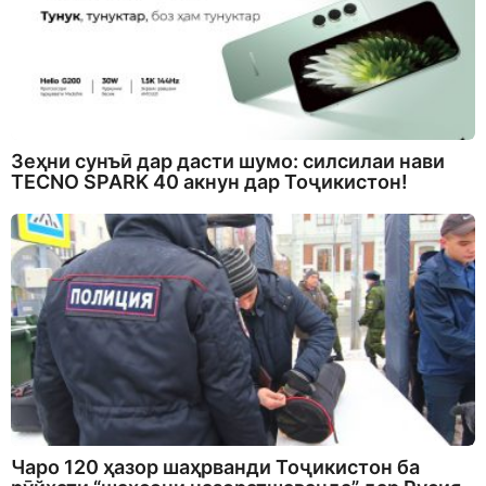
Зеҳни сунъӣ дар дасти шумо: силсилаи нави
TECNO SPARK 40 акнун дар Тоҷикистон!
Чаро 120 ҳазор шаҳрванди Тоҷикистон ба