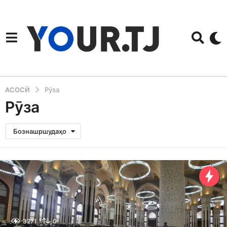
АСОСӢ
Рӯза
Рӯза
Бознашршудаҳо
3271
0