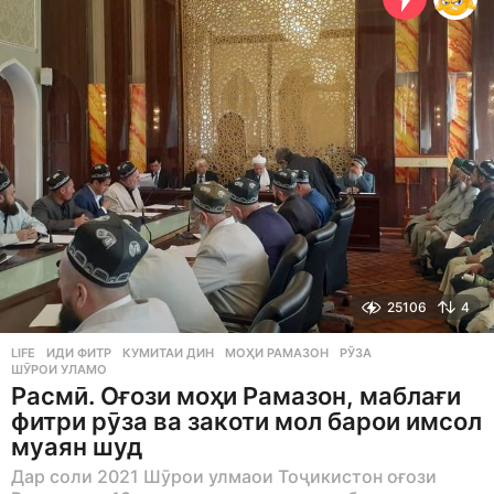
a
g
o
25106
4
LIFE
ИДИ ФИТР
,
КУМИТАИ ДИН
,
МОҲИ РАМАЗОН
,
РӮЗА
,
ШӮРОИ УЛАМО
Расмӣ. Оғози моҳи Рамазон, маблағи
фитри рӯза ва закоти мол барои имсол
муаян шуд
Дар соли 2021 Шӯрои улмаои Тоҷикистон оғози