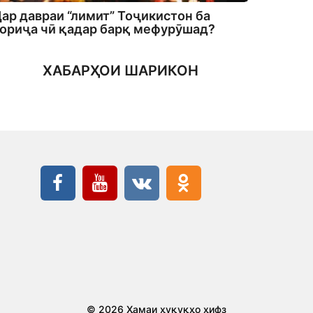
ар давраи “лимит” Тоҷикистон ба
ориҷа чӣ қадар барқ мефурӯшад?
ХАБАРҲОИ ШАРИКОН
© 2026 Ҳамаи ҳуқуқҳо ҳифз