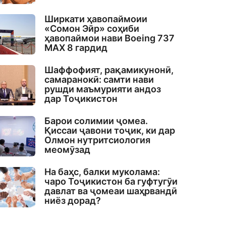
Ширкати ҳавопаймоии
«Сомон Эйр» соҳиби
ҳавопаймои нави Boeing 737
MAX 8 гардид
Шаффофият, рақамикунонӣ,
самаранокӣ: самти нави
рушди маъмурияти андоз
дар Тоҷикистон
Барои солимии ҷомеа.
Қиссаи ҷавони тоҷик, ки дар
Олмон нутритсиология
меомӯзад
На баҳс, балки муколама:
чаро Тоҷикистон ба гуфтугӯи
давлат ва ҷомеаи шаҳрвандӣ
ниёз дорад?