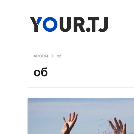
АСОСӢ
об
об