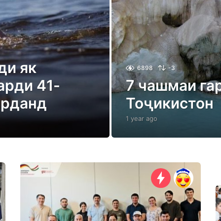
ди як
6898
-3
арди 41-
7 чашмаи г
арданд
Тоҷикистон
1 year ago
1
y
e
a
r
a
g
o