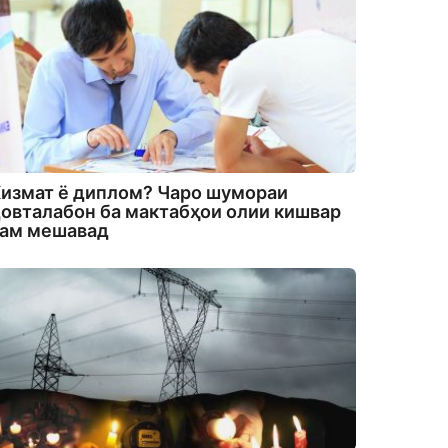
измат ё диплом? Чаро шумораи
овталабон ба мактабҳои олии кишвар
кам мешавад