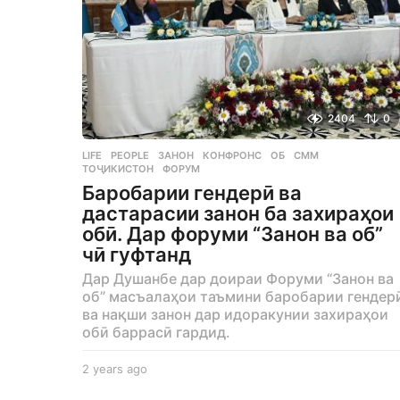
2404
0
LIFE
,
PEOPLE
ЗАНОН
,
КОНФРОНС
,
ОБ
,
СММ
,
ТОҶИКИСТОН
,
ФОРУМ
Баробарии гендерӣ ва
дастарасии занон ба захираҳои
обӣ. Дар форуми “Занон ва об”
чӣ гуфтанд
Дар Душанбе дар доираи Форуми “Занон ва
об” масъалаҳои таъмини баробарии гендер
ва нақши занон дар идоракунии захираҳои
обӣ баррасӣ гардид.
2 years ago
2
y