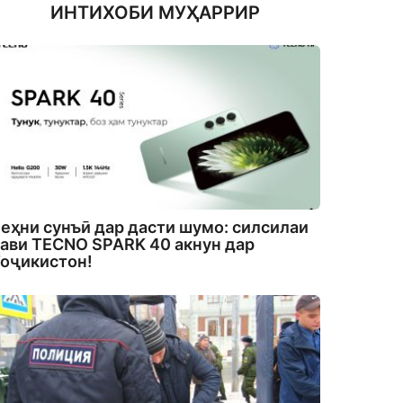
ИНТИХОБИ МУҲАРРИР
еҳни сунъӣ дар дасти шумо: силсилаи
ави TECNO SPARK 40 акнун дар
оҷикистон!