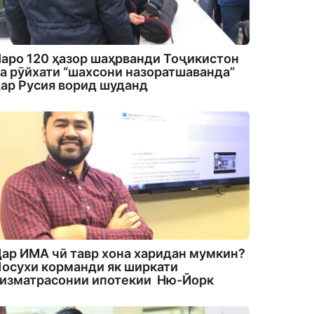
аро 120 ҳазор шаҳрванди Тоҷикистон
а рӯйхати “шахсони назоратшаванда”
ар Русия ворид шуданд
ар ИМА чӣ тавр хона харидан мумкин?
осухи корманди як ширкати
изматрасонии ипотекии Ню-Йорк