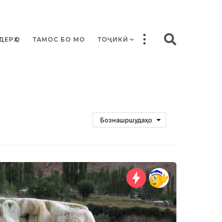
ДЕРҲО
ТАМОС БО МО
ТОҶИКӢ
Бознашршудаҳо