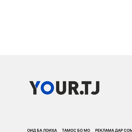
ОИД БА ЛОИҲА
ТАМОС БО МО
РЕКЛАМА ДАР СО