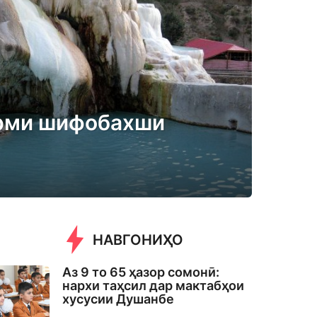
арми шифобахши
НАВГОНИҲО
Аз 9 то 65 ҳазор сомонӣ:
нархи таҳсил дар мактабҳои
хусусии Душанбе