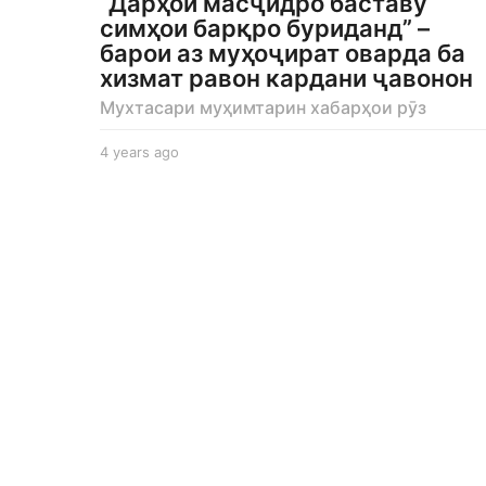
“Дарҳои масҷидро баставу
симҳои барқро буриданд” –
барои аз муҳоҷират оварда ба
хизмат равон кардани ҷавонон
Мухтасари муҳимтарин хабарҳои рӯз
4 years ago
4
y
e
a
r
s
a
g
o