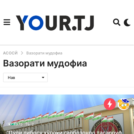
АСОСӢ
Вазорати мудофиа
Вазорати мудофиа
Нав
4975
2
“Пули либосу хӯроки сарбозонро тасарруф