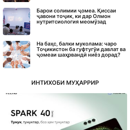
Барои солимии ҷомеа. Қиссаи
ҷавони тоҷик, ки дар Олмон
нутритсиология меомӯзад
На баҳс, балки муколама: чаро
Тоҷикистон ба гуфтугӯи давлат ва
ҷомеаи шаҳрвандӣ ниёз дорад?
ИНТИХОБИ МУҲАРРИР