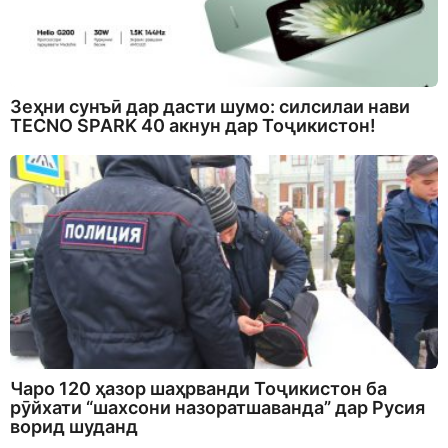
Зеҳни сунъӣ дар дасти шумо: силсилаи нави
TECNO SPARK 40 акнун дар Тоҷикистон!
Чаро 120 ҳазор шаҳрванди Тоҷикистон ба
рӯйхати “шахсони назоратшаванда” дар Русия
ворид шуданд