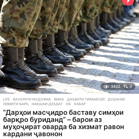
g
o
3422
0
LIFE
ВАЗОРАТИ МУДОФИА
,
ВМКБ
,
ДАЪВАТИ ТИРАМОҲӢ
,
ДУШАНБЕ
,
ЛИМИТИ БАРҚ
,
НАҚШАИ ДАЪВАТ
,
ОБ
,
ХАБАР
“Дарҳои масҷидро баставу симҳои
барқро буриданд” – барои аз
муҳоҷират оварда ба хизмат равон
кардани ҷавонон