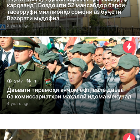
кардаанд”. Боздошти 52 мансабдор барои
тасарруфи миллионҳо сомонӣ аз буҷети
Вазорати мудофиа
2 years ago
2
y
e
a
r
s
a
g
o
2147
-1
Даъвати тирамоҳӣ анҷом ёфт, вале даъват
ба комиссариатҳои маҳаллӣ идома мекунад
4 years ago
4
y
e
a
r
s
a