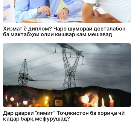
Хизмат ё диплом? Чаро шумораи довталабон
ба мактабҳои олии кишвар кам мешавад
Дар давраи “лимит” Тоҷикистон ба хориҷа чӣ
қадар барқ мефурӯшад?