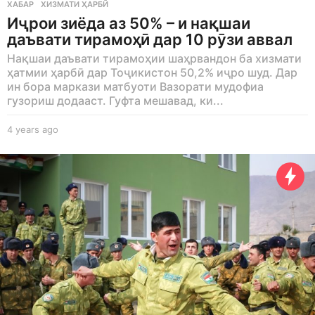
ХАБАР
,
ХИЗМАТИ ҲАРБӢ
Иҷрои зиёда аз 50% – и нақшаи
даъвати тирамоҳӣ дар 10 рӯзи аввал
Нақшаи даъвати тирамоҳии шаҳрвандон ба хизмати
ҳатмии ҳарбӣ дар Тоҷикистон 50,2% иҷро шуд. Дар
ин бора маркази матбуоти Вазорати мудофиа
гузориш додааст. Гуфта мешавад, ки...
4 years ago
4
y
e
a
r
s
a
g
o