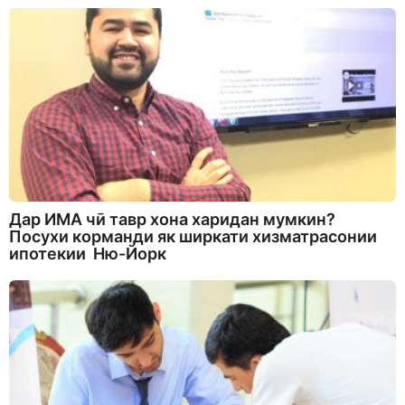
Дар ИМА чӣ тавр хона харидан мумкин?
Посухи корманди як ширкати хизматрасонии
ипотекии Ню-Йорк