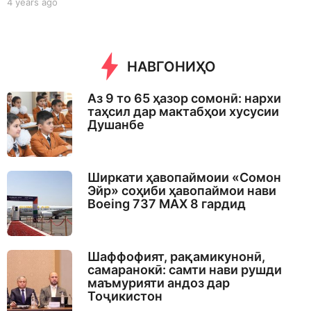
4 years ago
4
y
e
a
r
НАВГОНИҲО
s
a
g
Аз 9 то 65 ҳазор сомонӣ: нархи
o
таҳсил дар мактабҳои хусусии
Душанбе
Ширкати ҳавопаймоии «Сомон
Эйр» соҳиби ҳавопаймои нави
Boeing 737 MAX 8 гардид
Шаффофият, рақамикунонӣ,
самаранокӣ: самти нави рушди
маъмурияти андоз дар
Тоҷикистон