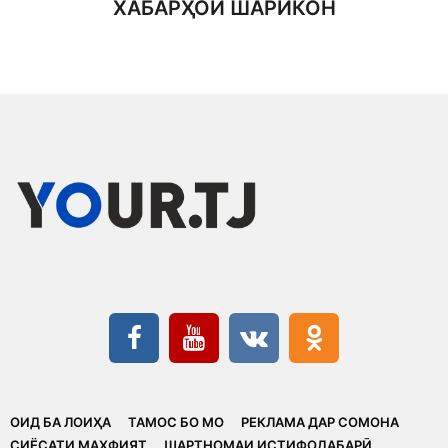
ХАБАРҲОИ ШАРИКОН
ОИД БА ЛОИҲА
ТАМОС БО МО
РЕКЛАМА ДАР СОМОНА
CИЁСАТИ МАХФИЯТ
ШАРТНОМАИ ИСТИФОДАБАРӢ