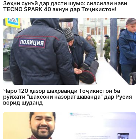
Зеҳни сунъӣ дар дасти шумо: силсилаи нави
TECNO SPARK 40 акнун дар Тоҷикистон!
Чаро 120 ҳазор шаҳрванди Тоҷикистон ба
рӯйхати “шахсони назоратшаванда” дар Русия
ворид шуданд