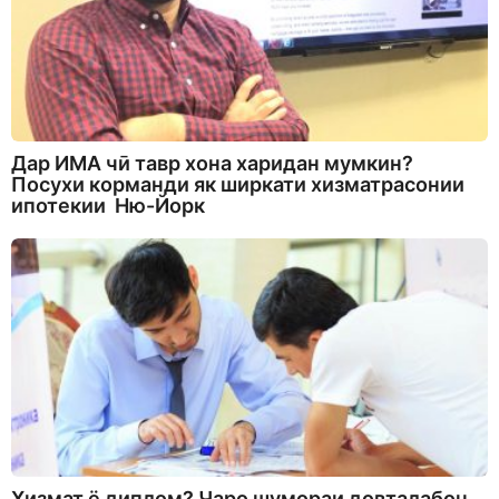
Дар ИМА чӣ тавр хона харидан мумкин?
Посухи корманди як ширкати хизматрасонии
ипотекии Ню-Йорк
Хизмат ё диплом? Чаро шумораи довталабон