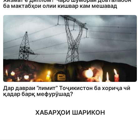
ба мактабҳои олии кишвар кам мешавад
Дар давраи “лимит” Тоҷикистон ба хориҷа чӣ
қадар барқ мефурӯшад?
ХАБАРҲОИ ШАРИКОН