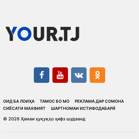
ОИД БА ЛОИҲА
ТАМОС БО МО
РЕКЛАМА ДАР СОМОНА
CИЁСАТИ МАХФИЯТ
ШАРТНОМАИ ИСТИФОДАБАРӢ
© 2026 Ҳамаи ҳуқуқҳо ҳифз шудаанд