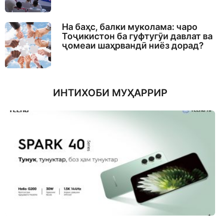
На баҳс, балки муколама: чаро
Тоҷикистон ба гуфтугӯи давлат ва
ҷомеаи шаҳрвандӣ ниёз дорад?
ИНТИХОБИ МУҲАРРИР