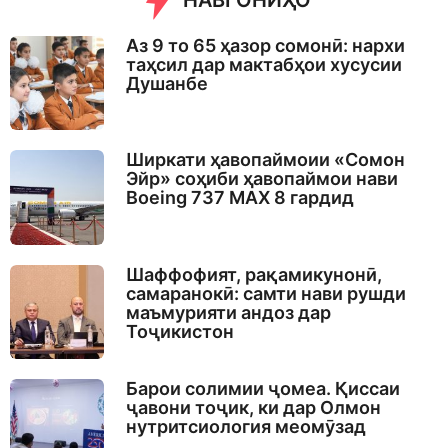
НАВГОНИҲО
Аз 9 то 65 ҳазор сомонӣ: нархи
таҳсил дар мактабҳои хусусии
Душанбе
Ширкати ҳавопаймоии «Сомон
Эйр» соҳиби ҳавопаймои нави
Boeing 737 MAX 8 гардид
Шаффофият, рақамикунонӣ,
самаранокӣ: самти нави рушди
маъмурияти андоз дар
Тоҷикистон
Барои солимии ҷомеа. Қиссаи
ҷавони тоҷик, ки дар Олмон
нутритсиология меомӯзад