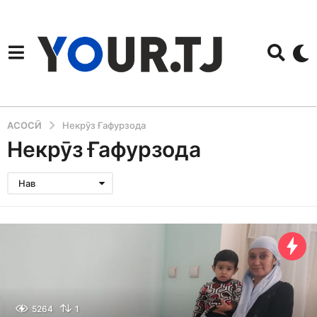
АСОСӢ
Некрӯз Ғафурзода
Некрӯз Ғафурзода
Нав
5264
1