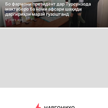
Бо фармони президент дар Турсунзода
мактаберо ба номи афсари шаҳиди
даргириҳои марзӣ гузоштанд
5 years ago
5
y
e
a
r
s
a
g
o