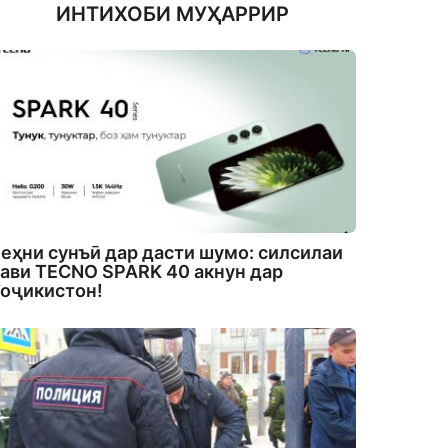
ИНТИХОБИ МУҲАРРИР
еҳни сунъӣ дар дасти шумо: силсилаи
ави TECNO SPARK 40 акнун дар
оҷикистон!