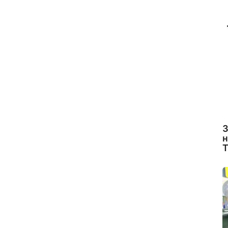
З
н
Т