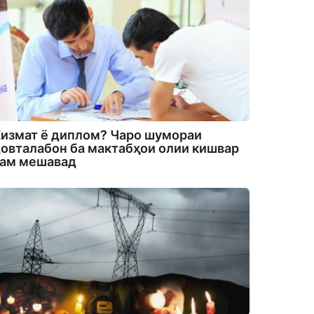
измат ё диплом? Чаро шумораи
овталабон ба мактабҳои олии кишвар
кам мешавад