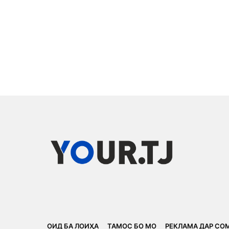
ОИД БА ЛОИҲА
ТАМОС БО МО
РЕКЛАМА ДАР СО