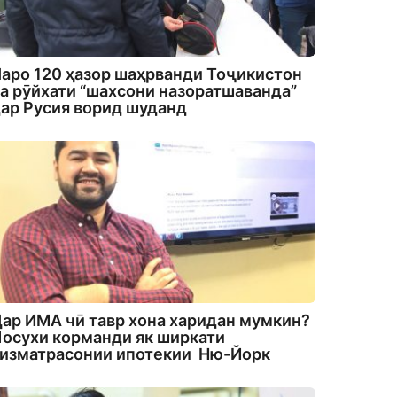
аро 120 ҳазор шаҳрванди Тоҷикистон
а рӯйхати “шахсони назоратшаванда”
ар Русия ворид шуданд
ар ИМА чӣ тавр хона харидан мумкин?
осухи корманди як ширкати
изматрасонии ипотекии Ню-Йорк