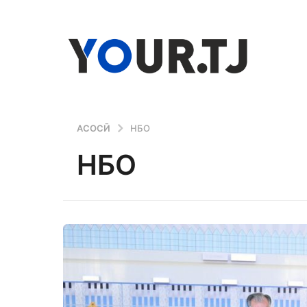
АСОСӢ
НБО
НБО