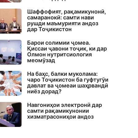
Шаффофият, рақамикунонӣ,
самаранокӣ: самти нави
рушди маъмурияти андоз
дар Тоҷикистон
Барои солимии ҷомеа.
Қиссаи ҷавони тоҷик, ки дар
Олмон нутритсиология
меомӯзад
На баҳс, балки муколама:
чаро Тоҷикистон ба гуфтугӯи
давлат ва ҷомеаи шаҳрвандӣ
ниёз дорад?
Навгониҳои электронӣ дар
самти рақамикунонии
хизматрасониҳои андоз