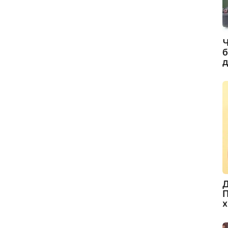
Ч
б
д
Д
П
х