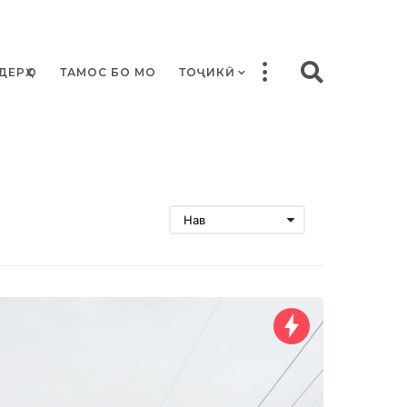
ДЕРҲО
ТАМОС БО МО
ТОҶИКӢ
Нав