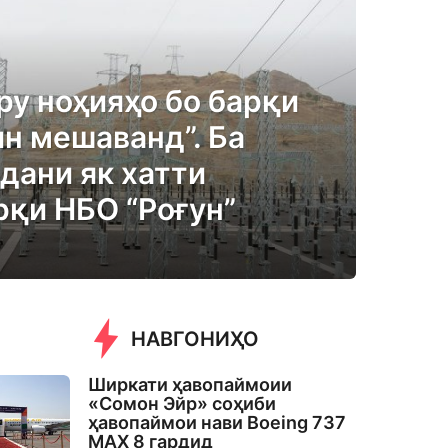
ру ноҳияҳо бо барқи
н мешаванд”. Ба
дани як хатти
рқи НБО “Роғун”
НАВГОНИҲО
Ширкати ҳавопаймоии
«Сомон Эйр» соҳиби
ҳавопаймои нави Boeing 737
MAX 8 гардид