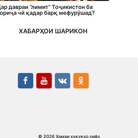
ар давраи “лимит” Тоҷикистон ба
ориҷа чӣ қадар барқ мефурӯшад?
ХАБАРҲОИ ШАРИКОН
© 2026 Ҳамаи ҳуқуқҳо ҳифз