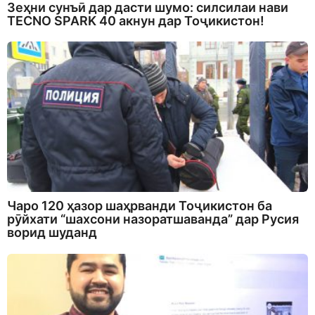
Зеҳни сунъӣ дар дасти шумо: силсилаи нави
TECNO SPARK 40 акнун дар Тоҷикистон!
Чаро 120 ҳазор шаҳрванди Тоҷикистон ба
рӯйхати “шахсони назоратшаванда” дар Русия
ворид шуданд