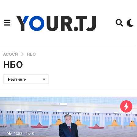
АСОСӢ
НБО
НБО
Рейтингӣ
1353
0