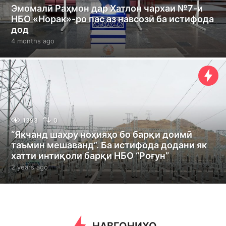
Эмомалӣ Раҳмон дар Хатлон чархаи №7-и
НБО «Норак»-ро пас аз навсозӣ ба истифода
дод
4 months ago
4
m
o
n
t
h
s
a
g
1393
0
o
“Якчанд шаҳру ноҳияҳо бо барқи доимӣ
таъмин мешаванд”. Ба истифода додани як
хатти интиқоли барқи НБО “Роғун”
2 years ago
2
y
e
a
r
s
a