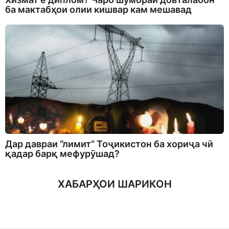
ба мактабҳои олии кишвар кам мешавад
Дар давраи “лимит” Тоҷикистон ба хориҷа чӣ
қадар барқ мефурӯшад?
ХАБАРҲОИ ШАРИКОН