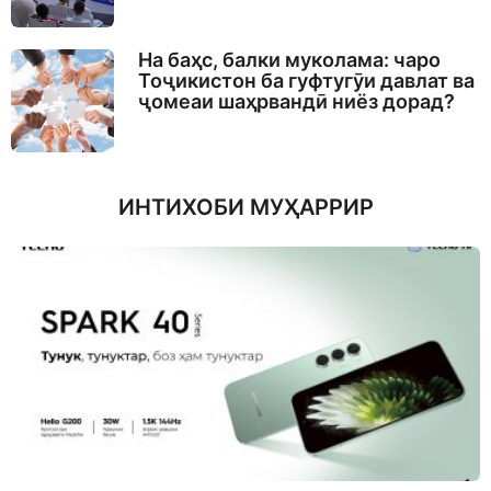
На баҳс, балки муколама: чаро
Тоҷикистон ба гуфтугӯи давлат ва
ҷомеаи шаҳрвандӣ ниёз дорад?
ИНТИХОБИ МУҲАРРИР