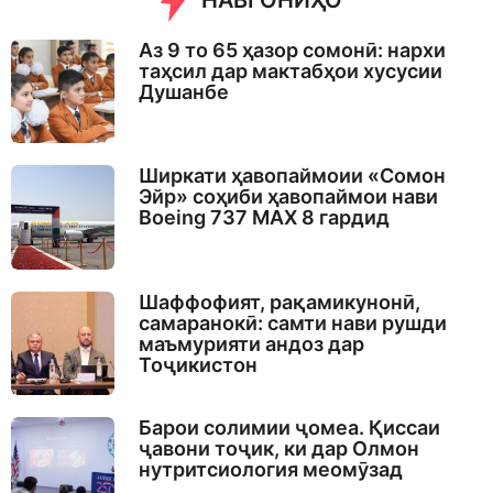
НАВГОНИҲО
g
o
Аз 9 то 65 ҳазор сомонӣ: нархи
таҳсил дар мактабҳои хусусии
Душанбе
Ширкати ҳавопаймоии «Сомон
Эйр» соҳиби ҳавопаймои нави
Boeing 737 MAX 8 гардид
Шаффофият, рақамикунонӣ,
самаранокӣ: самти нави рушди
маъмурияти андоз дар
Тоҷикистон
Барои солимии ҷомеа. Қиссаи
ҷавони тоҷик, ки дар Олмон
нутритсиология меомӯзад