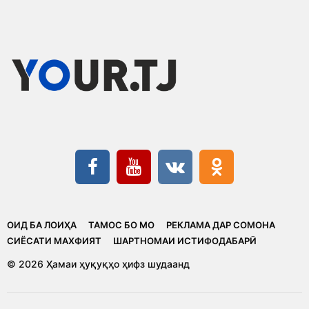
ОИД БА ЛОИҲА
ТАМОС БО МО
РЕКЛАМА ДАР СОМОНА
CИЁСАТИ МАХФИЯТ
ШАРТНОМАИ ИСТИФОДАБАРӢ
© 2026 Ҳамаи ҳуқуқҳо ҳифз шудаанд