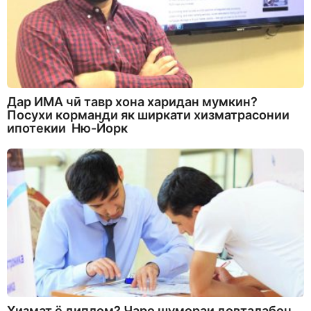
Дар ИМА чӣ тавр хона харидан мумкин?
Посухи корманди як ширкати хизматрасонии
ипотекии Ню-Йорк
Хизмат ё диплом? Чаро шумораи довталабон