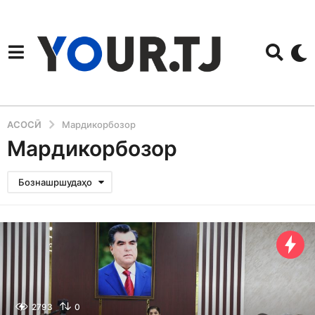
АСОСӢ
Мардикорбозор
Мардикорбозор
Бознашршудаҳо
2793
0