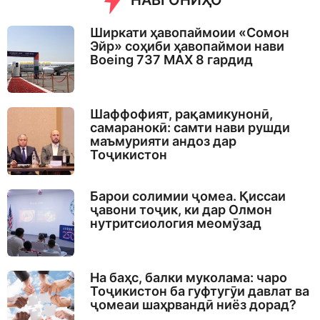
НАВГОНИҲО
Ширкати ҳавопаймоии «Сомон
Эйр» соҳиби ҳавопаймои нави
Boeing 737 MAX 8 гардид
Шаффофият, рақамикунонӣ,
самаранокӣ: самти нави рушди
маъмурияти андоз дар
Тоҷикистон
Барои солимии ҷомеа. Қиссаи
ҷавони тоҷик, ки дар Олмон
нутритсиология меомӯзад
На баҳс, балки муколама: чаро
Тоҷикистон ба гуфтугӯи давлат ва
ҷомеаи шаҳрвандӣ ниёз дорад?