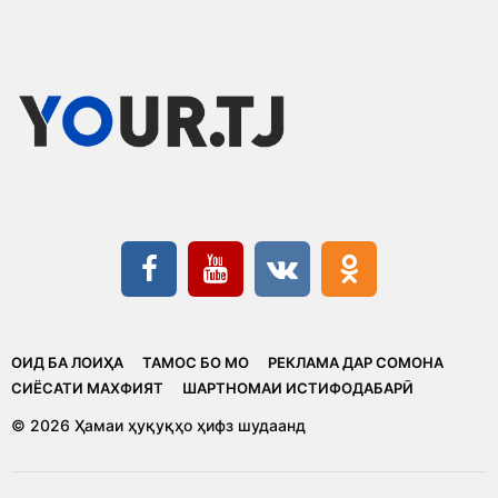
ОИД БА ЛОИҲА
ТАМОС БО МО
РЕКЛАМА ДАР СОМОНА
CИЁСАТИ МАХФИЯТ
ШАРТНОМАИ ИСТИФОДАБАРӢ
© 2026 Ҳамаи ҳуқуқҳо ҳифз шудаанд