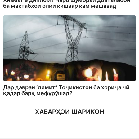
ба мактабҳои олии кишвар кам мешавад
Дар давраи “лимит” Тоҷикистон ба хориҷа чӣ
қадар барқ мефурӯшад?
ХАБАРҲОИ ШАРИКОН