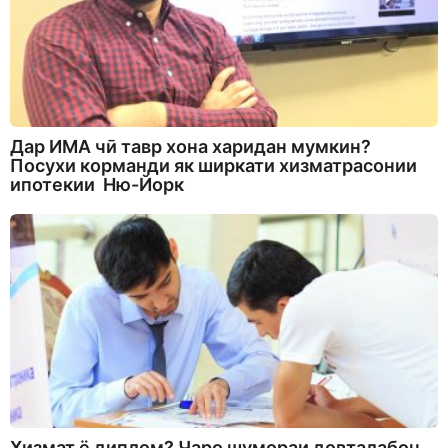
Дар ИМА чӣ тавр хона харидан мумкин?
Посухи корманди як ширкати хизматрасонии
ипотекии Ню-Йорк
Хизмат ё диплом? Чаро шумораи довталабон