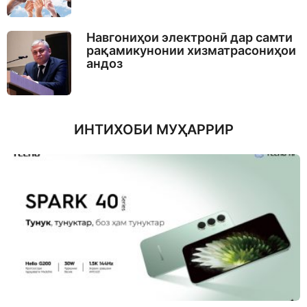
Навгониҳои электронӣ дар самти
рақамикунонии хизматрасониҳои
андоз
ИНТИХОБИ МУҲАРРИР