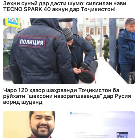
Зеҳни сунъӣ дар дасти шумо: силсилаи нави
TECNO SPARK 40 акнун дар Тоҷикистон!
Чаро 120 ҳазор шаҳрванди Тоҷикистон ба
рӯйхати “шахсони назоратшаванда” дар Русия
ворид шуданд