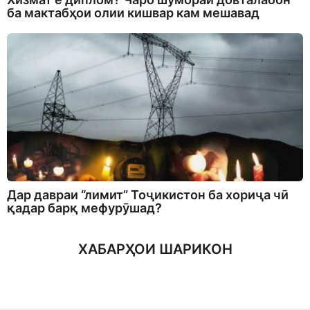
ба мактабҳои олии кишвар кам мешавад
Дар давраи “лимит” Тоҷикистон ба хориҷа чӣ
қадар барқ мефурӯшад?
ХАБАРҲОИ ШАРИКОН