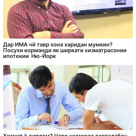
Дар ИМА чӣ тавр хона харидан мумкин?
Посухи корманди як ширкати хизматрасонии
ипотекии Ню-Йорк
Хизмат ё диплом? Чаро шумораи довталабон