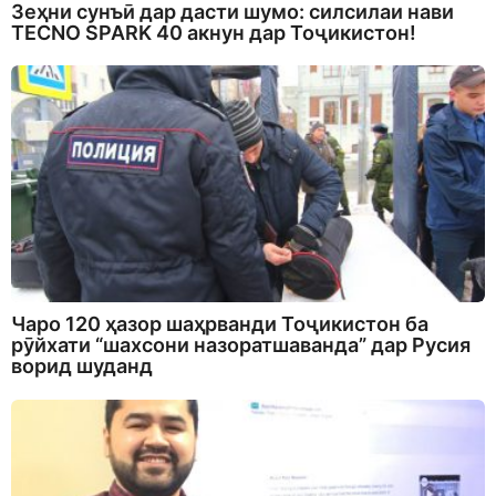
Зеҳни сунъӣ дар дасти шумо: силсилаи нави
TECNO SPARK 40 акнун дар Тоҷикистон!
Чаро 120 ҳазор шаҳрванди Тоҷикистон ба
рӯйхати “шахсони назоратшаванда” дар Русия
ворид шуданд