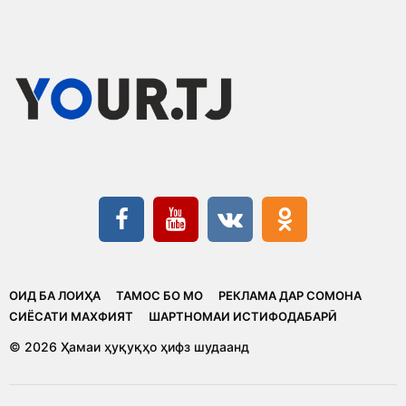
ОИД БА ЛОИҲА
ТАМОС БО МО
РЕКЛАМА ДАР СОМОНА
CИЁСАТИ МАХФИЯТ
ШАРТНОМАИ ИСТИФОДАБАРӢ
© 2026 Ҳамаи ҳуқуқҳо ҳифз шудаанд