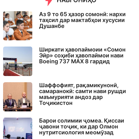
НАВГОНИҲО
g
o
Аз 9 то 65 ҳазор сомонӣ: нархи
таҳсил дар мактабҳои хусусии
Душанбе
Ширкати ҳавопаймоии «Сомон
Эйр» соҳиби ҳавопаймои нави
Boeing 737 MAX 8 гардид
Шаффофият, рақамикунонӣ,
самаранокӣ: самти нави рушди
маъмурияти андоз дар
Тоҷикистон
Барои солимии ҷомеа. Қиссаи
ҷавони тоҷик, ки дар Олмон
нутритсиология меомӯзад