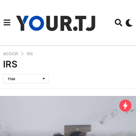
АСОСӢ
IRS
IRS
Нав