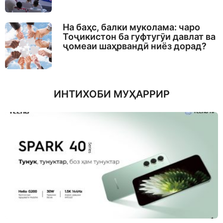
На баҳс, балки муколама: чаро
Тоҷикистон ба гуфтугӯи давлат ва
ҷомеаи шаҳрвандӣ ниёз дорад?
ИНТИХОБИ МУҲАРРИР