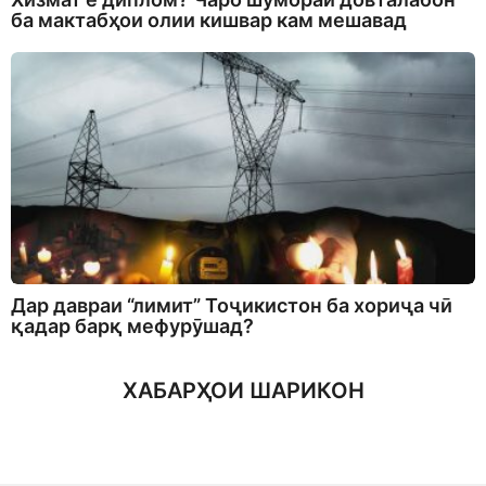
ба мактабҳои олии кишвар кам мешавад
Дар давраи “лимит” Тоҷикистон ба хориҷа чӣ
қадар барқ мефурӯшад?
ХАБАРҲОИ ШАРИКОН