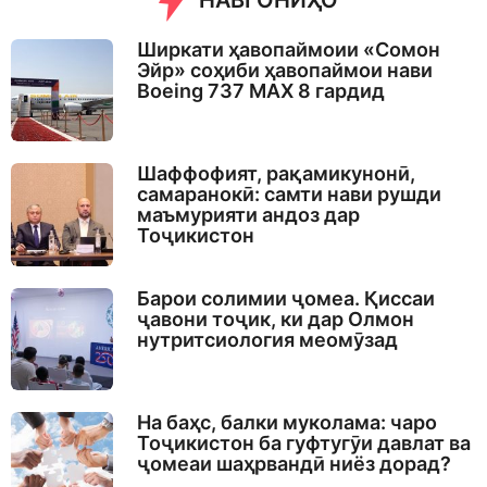
НАВГОНИҲО
g
o
Ширкати ҳавопаймоии «Сомон
Эйр» соҳиби ҳавопаймои нави
Boeing 737 MAX 8 гардид
Шаффофият, рақамикунонӣ,
самаранокӣ: самти нави рушди
маъмурияти андоз дар
Тоҷикистон
Барои солимии ҷомеа. Қиссаи
ҷавони тоҷик, ки дар Олмон
нутритсиология меомӯзад
На баҳс, балки муколама: чаро
Тоҷикистон ба гуфтугӯи давлат ва
ҷомеаи шаҳрвандӣ ниёз дорад?