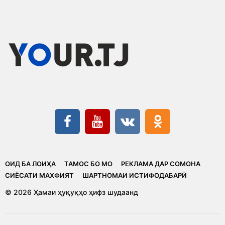
ОИД БА ЛОИҲА
ТАМОС БО МО
РЕКЛАМА ДАР СОМОНА
CИЁСАТИ МАХФИЯТ
ШАРТНОМАИ ИСТИФОДАБАРӢ
© 2026 Ҳамаи ҳуқуқҳо ҳифз шудаанд