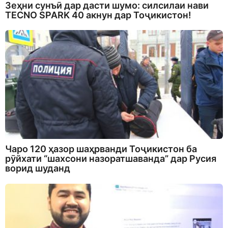
Зеҳни сунъӣ дар дасти шумо: силсилаи нави
TECNO SPARK 40 акнун дар Тоҷикистон!
Чаро 120 ҳазор шаҳрванди Тоҷикистон ба
рӯйхати “шахсони назоратшаванда” дар Русия
ворид шуданд