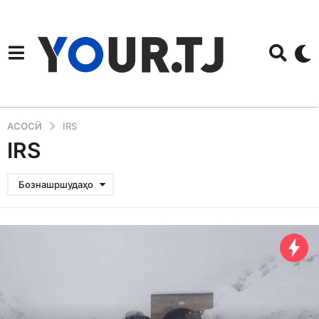
АСОСӢ
IRS
IRS
Бознашршудаҳо