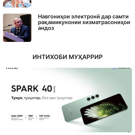
Навгониҳои электронӣ дар самти
рақамикунонии хизматрасониҳои
андоз
ИНТИХОБИ МУҲАРРИР