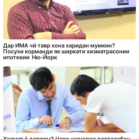
Дар ИМА чӣ тавр хона харидан мумкин?
Посухи корманди як ширкати хизматрасонии
ипотекии Ню-Йорк
Хизмат ё диплом? Чаро шумораи довталабон