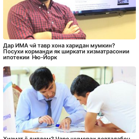
Дар ИМА чӣ тавр хона харидан мумкин?
Посухи корманди як ширкати хизматрасонии
ипотекии Ню-Йорк
Хизмат ё диплом? Чаро шумораи довталабон