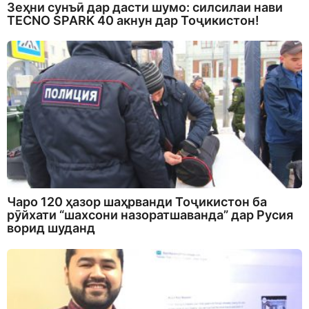
Зеҳни сунъӣ дар дасти шумо: силсилаи нави
TECNO SPARK 40 акнун дар Тоҷикистон!
Чаро 120 ҳазор шаҳрванди Тоҷикистон ба
рӯйхати “шахсони назоратшаванда” дар Русия
ворид шуданд