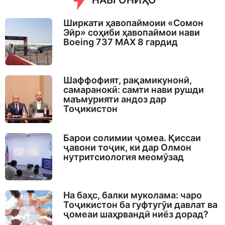
НАВГОНИҲО
Ширкати ҳавопаймоии «Сомон
Эйр» соҳиби ҳавопаймои нави
Boeing 737 MAX 8 гардид
Шаффофият, рақамикунонӣ,
самаранокӣ: самти нави рушди
маъмурияти андоз дар
Тоҷикистон
Барои солимии ҷомеа. Қиссаи
ҷавони тоҷик, ки дар Олмон
нутритсиология меомӯзад
На баҳс, балки муколама: чаро
Тоҷикистон ба гуфтугӯи давлат ва
ҷомеаи шаҳрвандӣ ниёз дорад?