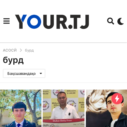
АСОСӢ
бурд
бурд
Баҳсшавандаҳо