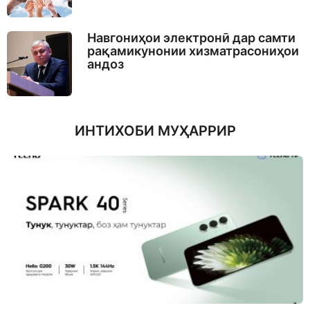
Навгониҳои электронӣ дар самти
рақамикунонии хизматрасониҳои
андоз
ИНТИХОБИ МУҲАРРИР