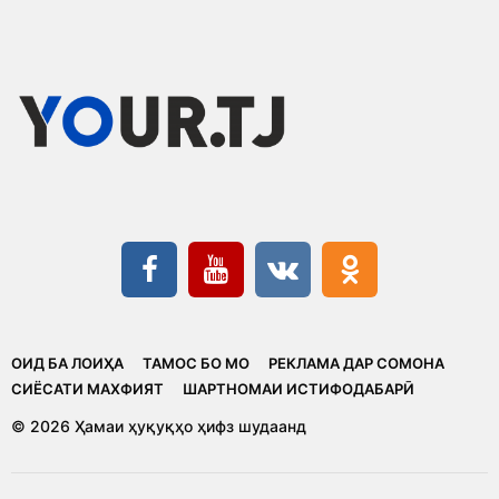
ОИД БА ЛОИҲА
ТАМОС БО МО
РЕКЛАМА ДАР СОМОНА
CИЁСАТИ МАХФИЯТ
ШАРТНОМАИ ИСТИФОДАБАРӢ
© 2026 Ҳамаи ҳуқуқҳо ҳифз шудаанд