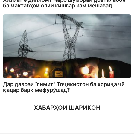
ба мактабҳои олии кишвар кам мешавад
Дар давраи “лимит” Тоҷикистон ба хориҷа чӣ
қадар барқ мефурӯшад?
ХАБАРҲОИ ШАРИКОН