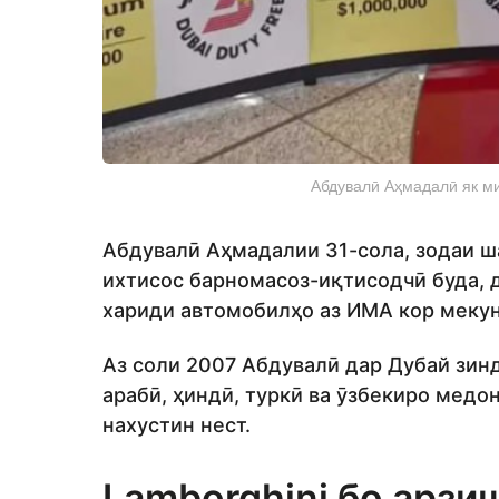
Абдувалӣ Аҳмадалӣ як ми
Абдувалӣ Аҳмадалии 31-сола, зодаи ша
ихтисос барномасоз-иқтисодчӣ буда, 
хариди автомобилҳо аз ИМА кор мекун
Аз соли 2007 Абдувалӣ дар Дубай зинд
арабӣ, ҳиндӣ, туркӣ ва ӯзбекиро медон
нахустин нест.
Lamborghini бо арзи