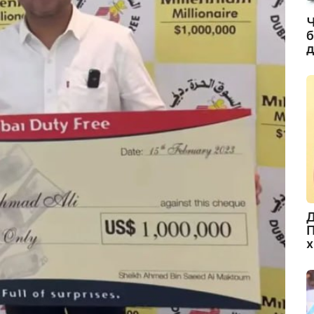
Ч
б
д
Д
П
х