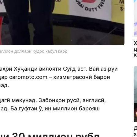
Х
д
ллион доллари худро қабул кард
ҳри Хуҷанди вилояти Суғд аст. Вай аз рӯи
дар caromoto.com – хизматрасонӣ барои
ад.
агӣ мекунад. Забонҳои русӣ, англисӣ,
ад. Ба гуфтаи ӯ, ин миллион барояш
Д
ши 30 миллион рубл
х