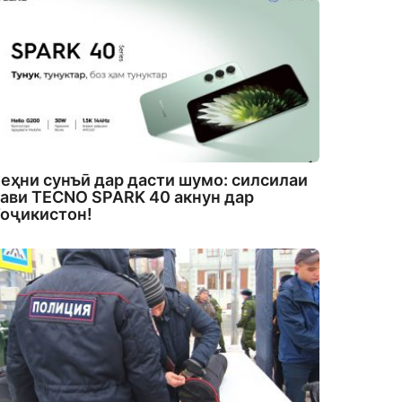
еҳни сунъӣ дар дасти шумо: силсилаи
ави TECNO SPARK 40 акнун дар
оҷикистон!