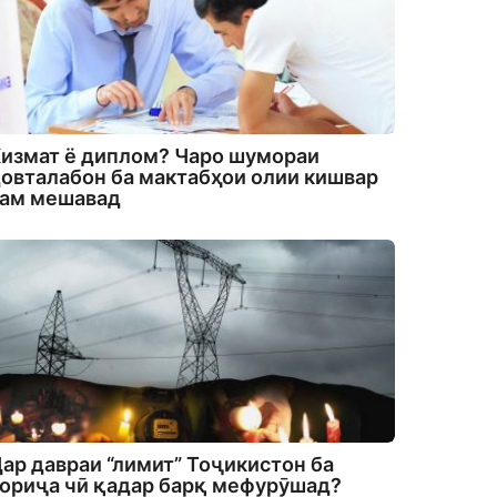
измат ё диплом? Чаро шумораи
овталабон ба мактабҳои олии кишвар
кам мешавад
ар давраи “лимит” Тоҷикистон ба
ориҷа чӣ қадар барқ мефурӯшад?