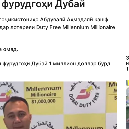
 фурудгоҳи Дубай
 тоҷикистониҳо Абдувалӣ Аҳмадалӣ кашф
ар лотереяи Duty Free Millennium Millionaire
а омад.
З
н
и фурудгоҳи Дубай 1 миллион доллар бурд
Т