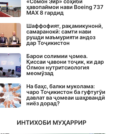
«Сомон Эйр» соҳиби
ҳавопаймои нави Boeing 737
MAX 8 гардид
Шаффофият, рақамикунонӣ,
самаранокӣ: самти нави
рушди маъмурияти андоз
дар Тоҷикистон
Барои солимии ҷомеа.
Қиссаи ҷавони тоҷик, ки дар
Олмон нутритсиология
меомӯзад
На баҳс, балки муколама:
чаро Тоҷикистон ба гуфтугӯи
давлат ва ҷомеаи шаҳрвандӣ
ниёз дорад?
ИНТИХОБИ МУҲАРРИР