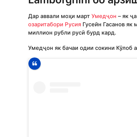
Дар аввали моҳи март
Умедҷон
– як ҷ
озаритабори Русия
Гусейн Гасанов як 
миллион рубли русӣ бурд кард.
Умедҷон як бачаи одии сокини Кӯлоб а