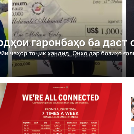
урдҳои гаронбаҳо ба даст
ӯйи чаҳор тоҷик хандид. Онхо дар бозиҳо ғо