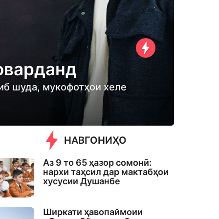
 оварданд
либ шуда, мукофотҳои хеле
НАВГОНИҲО
Аз 9 то 65 ҳазор сомонӣ:
нархи таҳсил дар мактабҳои
хусусии Душанбе
Ширкати ҳавопаймоии