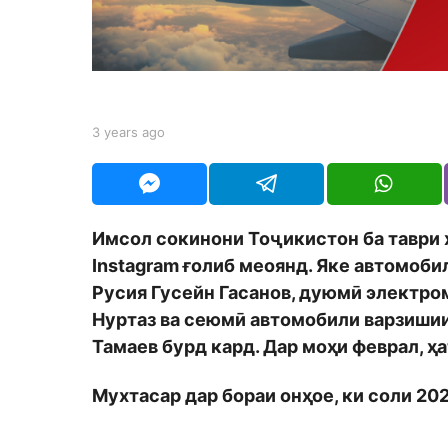
s
a
g
o
b
3 years ago
3
y
y
S
e
h
a
o
r
d
s
Имсол сокинони Тоҷикистон ба таври 
m
a
o
Instagram ғолиб меоянд. Яке автомобил
g
n
o
Русия Гусейн Гасанов, дуюмӣ электром
Нуртаз ва сеюмӣ автомобили варзишии
Тамаев бурд кард. Дар моҳи феврал, ҳ
Мухтасар дар бораи онҳое, ки соли 20