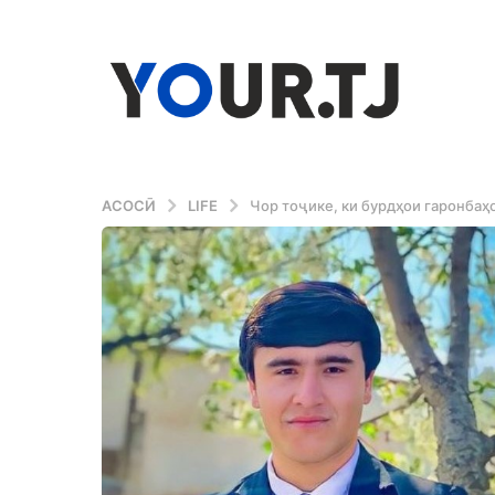
АСОСӢ
LIFE
Чор тоҷике, ки бурдҳои гаронбаҳо