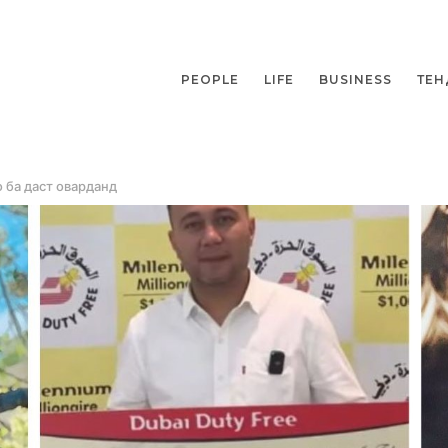
PEOPLE
LIFE
BUSINESS
ТЕН
 ба даст оварданд