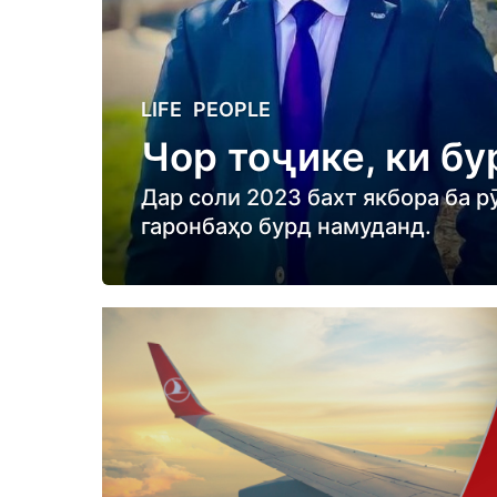
3
LIFE
,
PEOPLE
y
Чор тоҷике, ки б
e
a
Дар соли 2023 бахт якбора ба р
r
гаронбаҳо бурд намуданд.
s
a
g
o
3
y
e
a
r