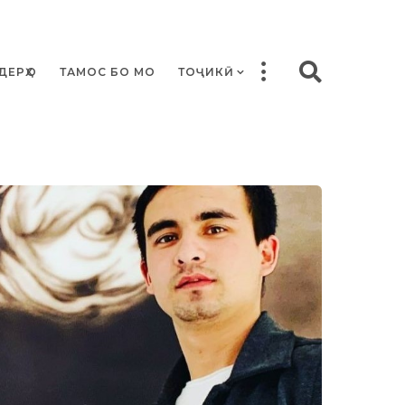
ДЕРҲО
ТАМОС БО МО
ТОҶИКӢ