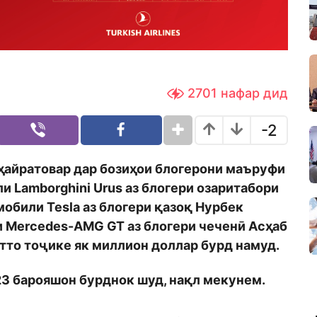
2701
нафар дид
-2
ҳайратовар дар бозиҳои блогерони маъруфи
и Lamborghini Urus аз блогери озаритабори
обили Tesla аз блогери қазоқ Нурбек
 Mercedes-AMG GT аз блогери чеченӣ Асҳаб
атто тоҷике як миллион доллар бурд намуд.
23 барояшон бурднок шуд, нақл мекунем.