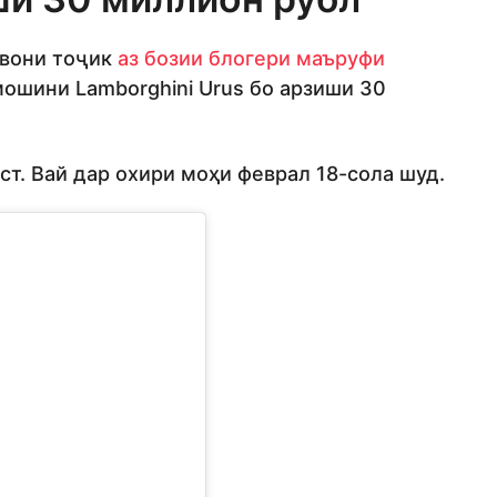
авони тоҷик
аз бозии блогери маъруфи
мошини Lamborghini Urus бо арзиши 30
ст. Вай дар охири моҳи феврал 18-сола шуд.