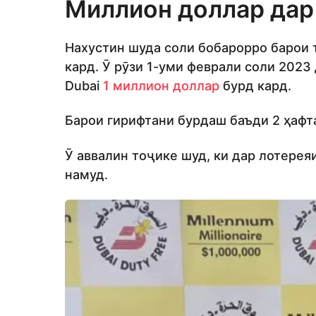
Миллион доллар дар
Нахустин шуда соли бобарорро барои
кард. Ӯ рӯзи 1-уми феврали соли 2023 д
Dubai
1 миллион доллар
бурд кард.
Барои гирифтани бурдаш баъди 2 ҳафт
Ӯ аввалин тоҷике шуд, ки дар лотерея
намуд.