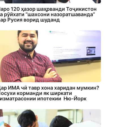
аро 120 ҳазор шаҳрванди Тоҷикистон
а рӯйхати “шахсони назоратшаванда”
ар Русия ворид шуданд
ар ИМА чӣ тавр хона харидан мумкин?
осухи корманди як ширкати
изматрасонии ипотекии Ню-Йорк