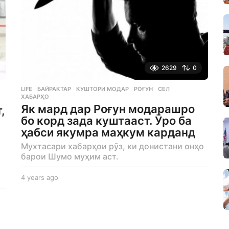
2629
0
LIFE
БАЙРАКТАР
,
КУШТОРИ МОДАР
,
РОҒУН
,
СЕЛ
,
ХАБАРҲО
Як мард дар Роғун модарашро
,
бо корд зада куштааст. Ӯро ба
ҳабси якумра маҳкум карданд
Мухтасари хабарҳои рӯз, ки донистани онҳо
барои Шумо муҳим аст.
4 years ago
4
y
e
a
r
s