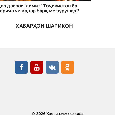
ар давраи “лимит” Тоҷикистон ба
ориҷа чӣ қадар барқ мефурӯшад?
ХАБАРҲОИ ШАРИКОН
© 2026 Ҳамаи ҳуқуқҳо ҳифз