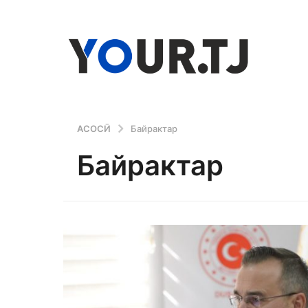
АСОСӢ
Байрактар
Байрактар