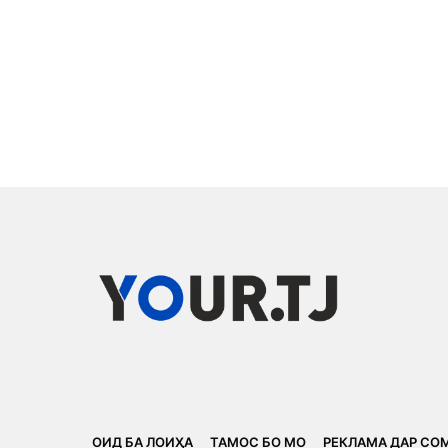
ОИД БА ЛОИҲА
ТАМОС БО МО
РЕКЛАМА ДАР СО