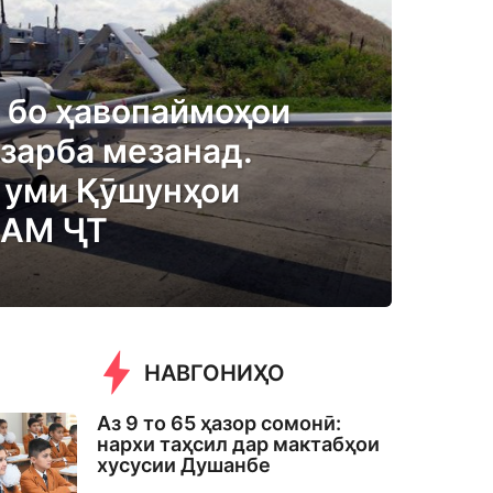
 бо ҳавопаймоҳои
зарба мезанад.
– уми Қӯшунҳои
ДАМ ҶТ
НАВГОНИҲО
Аз 9 то 65 ҳазор сомонӣ:
нархи таҳсил дар мактабҳои
хусусии Душанбе