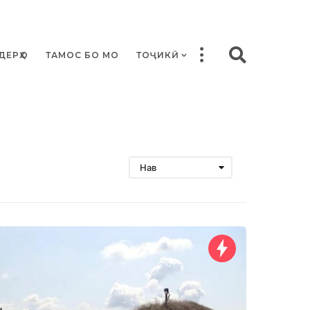
ДЕРҲО
ТАМОС БО МО
ТОҶИКӢ
Нав