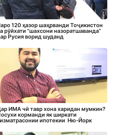
аро 120 ҳазор шаҳрванди Тоҷикистон
а рӯйхати “шахсони назоратшаванда”
ар Русия ворид шуданд
ар ИМА чӣ тавр хона харидан мумкин?
осухи корманди як ширкати
изматрасонии ипотекии Ню-Йорк