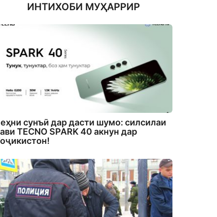
ИНТИХОБИ МУҲАРРИР
еҳни сунъӣ дар дасти шумо: силсилаи
ави TECNO SPARK 40 акнун дар
оҷикистон!