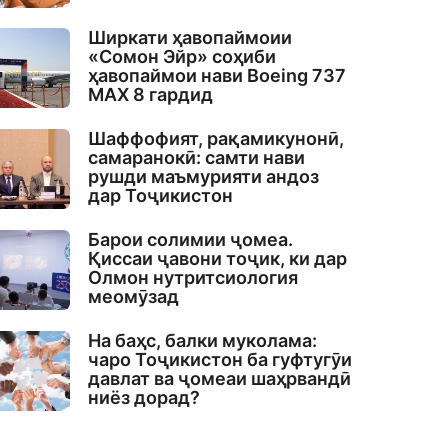
Ширкати ҳавопаймоии
«Сомон Эйр» соҳиби
ҳавопаймои нави Boeing 737
MAX 8 гардид
Шаффофият, рақамикунонӣ,
самаранокӣ: самти нави
рушди маъмурияти андоз
дар Тоҷикистон
Барои солимии ҷомеа.
Қиссаи ҷавони тоҷик, ки дар
Олмон нутритсиология
меомӯзад
На баҳс, балки муколама:
чаро Тоҷикистон ба гуфтугӯи
давлат ва ҷомеаи шаҳрвандӣ
ниёз дорад?