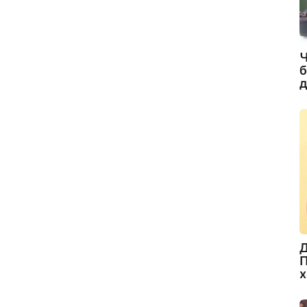
Ч
б
д
Д
П
х