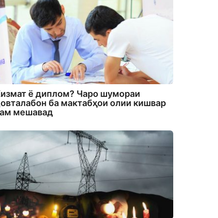
измат ё диплом? Чаро шумораи
овталабон ба мактабҳои олии кишвар
кам мешавад