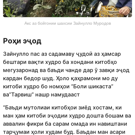
Акс аз бойгонии шахсии Зайнулло Муродов
Роҳи эҷод
Зайнулло пас аз садамаву ҷудоӣ аз ҳамсар
бештари вақти худро ба хондани китобҳо
мегузаронад ва баъди чанде дар ӯ завқи эҷод
кардан бедор шуд. Ҳоло қаҳрамони мо ду
китоби худро бо номҳои “Боли шикаста”
ва”Тарвиш” нашр намудааст
“Баъди мутолиаи китобҳои зиёд хостам, ки
ман ҳам китоби эҷодии худро дошта бошам ва
аввалин фикри ба сарам омада ин навиштани
тарҷумаи ҳоли худам буд. Баъдан ман асари