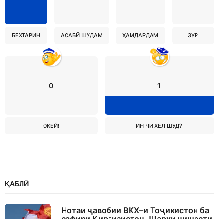
БЕҲТАРИН
АСАБӢ ШУДАМ
ҲАМДАРДАМ
ЗУР
0
1
ОКЕЙ!
ИН ЧӢ ХЕЛ ШУД?
ҚАБЛӢ
Нотаи ҷавобии ВКХ–и Тоҷикистон ба
сафири Қирғизистон. Шарҳи нишасти