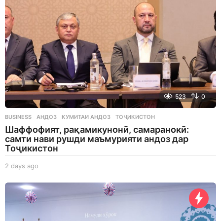
523
0
BUSINESS
АНДОЗ
,
КУМИТАИ АНДОЗ
,
ТОҶИКИСТОН
Шаффофият, рақамикунонӣ, самаранокӣ:
самти нави рушди маъмурияти андоз дар
Тоҷикистон
2 days ago
2
d
a
y
s
a