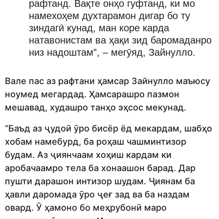
рафтанд. Вақте онҳо гуфтанд, ки мо
намехоҳем духтарамон дигар бо ту
зиндагӣ кунад, ман коре карда
натавонистам ва ҳақи зид баромаданро
низ надоштам”, – мегӯяд, Зайнулло.
Вале пас аз рафтани ҳамсар Зайнулло маъюсу
ноумед мегардад. Ҳамсарашро пазмон
мешавад, худашро танҳо эҳсос мекунад.
“Баъд аз ҷудоӣ ӯро бисёр ёд мекардам, шабҳо
хобам намебурд, ба роҳаш чашминтизор
будам. Аз ҷиянчаам хоҳиш кардам ки
аробачаамро тела ба хонаашон барад. Дар
пушти дарашон интизор шудам. Ҷиянам ба
ҳавли даромада ӯро ҷеғ зад ва ба наздам
овард. Ӯ ҳамоно бо меҳрубонӣ маро