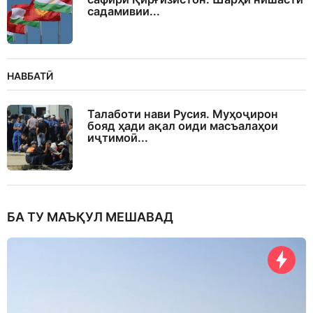
садамивии...
НАВБАТӢ
Талаботи нави Русия. Муҳоҷирон
бояд ҳади ақал оиди масъалаҳои
иҷтимоӣ...
БА ТУ МАЪҚУЛ МЕШАВАД