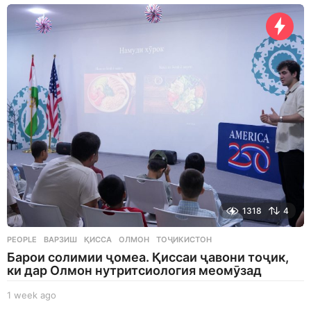
a
y
s
a
g
o
1318
4
PEOPLE
ВАРЗИШ
,
ҚИССА
,
ОЛМОН
,
ТОҶИКИСТОН
Барои солимии ҷомеа. Қиссаи ҷавони тоҷик,
ки дар Олмон нутритсиология меомӯзад
1 week ago
1
w