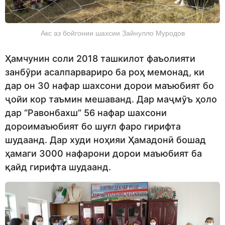
Акс аз бойгонии шахсии Зайнулло Муродов
Ҳамчунин соли 2018 ташкилот фаъолияти
занбӯри асалпарвариро ба роҳ мемонад, ки
дар он 30 нафар шахсони дорои маъюбият бо
ҷойи кор таъмин мешаванд. Дар маҷмӯъ ҳоло
дар “Равонбахш” 56 нафар шахсони
дороимаъюбият бо шуғл фаро гирифта
шудаанд. Дар худи ноҳияи Ҳамадонӣ бошад
ҳамаги 3000 нафарони дорои маъюбият ба
қайд гирифта шудаанд.