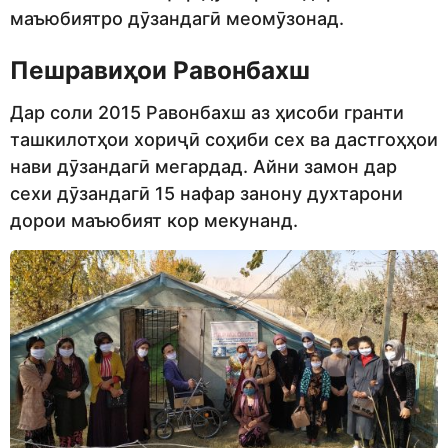
маъюбиятро дӯзандагӣ меомӯзонад.
Пешравиҳои Равонбахш
Дар соли 2015 Равонбахш аз ҳисоби гранти
ташкилотҳои хориҷӣ соҳиби сех ва дастгоҳҳои
нави дӯзандагӣ мегардад. Айни замон дар
сехи дӯзандагӣ 15 нафар занону духтарони
дорои маъюбият кор мекунанд.