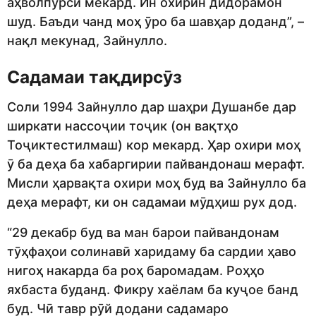
аҳволпурсӣ мекард. Ин охирин дидорамон
шуд. Баъди чанд моҳ ӯро ба шавҳар доданд”, –
нақл мекунад, Зайнулло.
Садамаи тақдирсӯз
Соли 1994 Зайнулло дар шаҳри Душанбе дар
ширкати нассоҷии тоҷик (он вақтҳо
Тоҷиктестилмаш) кор мекард. Ҳар охири моҳ
ӯ ба деҳа ба хабаргирии пайвандонаш мерафт.
Мисли ҳарвақта охири моҳ буд ва Зайнулло ба
деҳа мерафт, ки он садамаи мӯдҳиш рух дод.
“29 декабр буд ва ман барои пайвандонам
тӯҳфаҳои солинавӣ харидаму ба сардии ҳаво
нигоҳ накарда ба роҳ баромадам. Роҳҳо
яхбаста буданд. Фикру хаёлам ба куҷое банд
буд. Чӣ тавр рӯй додани садамаро