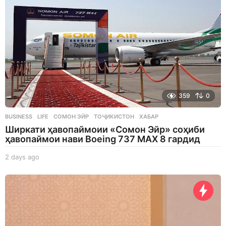
359
0
BUSINESS
,
LIFE
СОМОН ЭЙР
,
ТОҶИКИСТОН
,
ХАБАР
Ширкати ҳавопаймоии «Сомон Эйр» соҳиби
ҳавопаймои нави Boeing 737 MAX 8 гардид
2 days ago
2
d
a
y
s
a
g
o