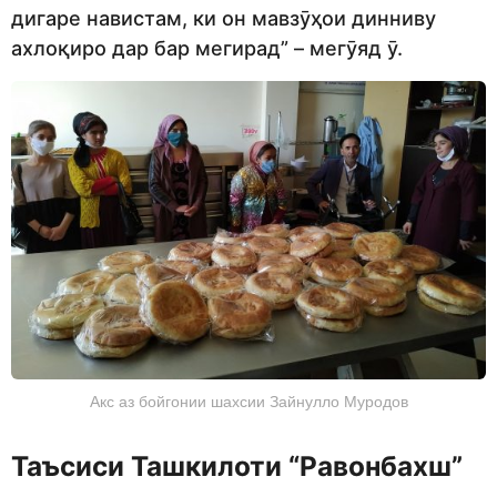
дигаре навистам, ки он мавзӯҳои динниву
ахлоқиро дар бар мегирад” – мегӯяд ӯ.
Акс аз бойгонии шахсии Зайнулло Муродов
Таъсиси
Ташкилоти
“Равонбахш”