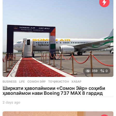
g
o
359
0
BUSINESS
,
LIFE
СОМОН ЭЙР
,
ТОҶИКИСТОН
,
ХАБАР
Ширкати ҳавопаймоии «Сомон Эйр» соҳиби
ҳавопаймои нави Boeing 737 MAX 8 гардид
2 days ago
2
d
a