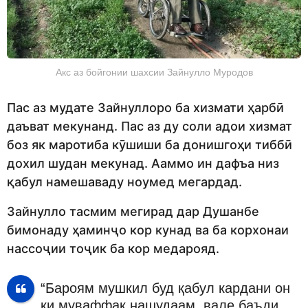
Акс аз бойгонии шахсии Зайнулло Муродов
Пас аз мудате Зайнуллоро ба хизмати ҳарбӣ
даъват мекунанд. Пас аз ду соли адои хизмат
боз як маротиба кӯшиши ба донишгоҳи тиббӣ
дохил шудан мекунад. Ааммо ин дафъа низ
қабул намешаваду ноумед мегардад.
Зайнулло тасмим мегирад дар Душанбе
бимонаду ҳаминҷо кор кунад ва ба корхонаи
нассоҷии тоҷик ба кор медарояд.
“Бароям мушкил буд қабул кардани он
ки муваффақ нашудаам, вале баъди