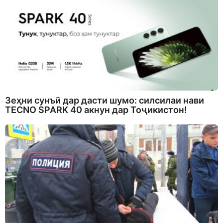
Зеҳни сунъӣ дар дасти шумо: силсилаи нави
TECNO SPARK 40 акнун дар Тоҷикистон!