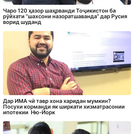
Чаро 120 ҳазор шаҳрванди Тоҷикистон ба
рӯйхати “шахсони назоратшаванда” дар Русия
ворид шуданд
Дар ИМА чӣ тавр хона харидан мумкин?
Посухи корманди як ширкати хизматрасонии
ипотекии Ню-Йорк