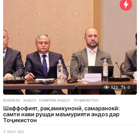
y
s
a
g
o
523
0
BUSINESS
АНДОЗ
,
КУМИТАИ АНДОЗ
,
ТОҶИКИСТОН
Шаффофият, рақамикунонӣ, самаранокӣ:
самти нави рушди маъмурияти андоз дар
Тоҷикистон
2 days ago
2
d