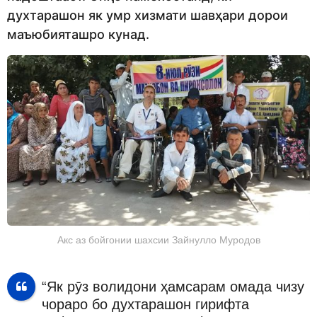
духтарашон як умр хизмати шавҳари дорои
маъюбияташро кунад.
Акс аз бойгонии шахсии Зайнулло Муродов
“Як рӯз волидони ҳамсарам омада чизу
чораро бо духтарашон гирифта