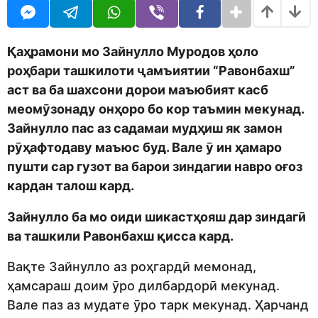
U
r
R
s
a
g
Қаҳрамони мо Зайнулло Муродов ҳоло
o
роҳбари ташкилоти ҷамъиятии “Равонбахш”
аст ва ба шахсони дорои маъюбият касб
меомӯзонаду онҳоро бо кор таъмин мекунад.
Зайнулло пас аз садамаи мудҳиш як замон
рӯҳафтодаву маъюс буд. Вале ӯ ин ҳамаро
пушти сар гузот ва барои зиндагии навро оғоз
кардан талош кард.
Зайнулло ба мо оиди шикастҳояш дар зиндагӣ
ва ташкили Равонбахш қисса кард.
Вақте Зайнулло аз роҳгардӣ мемонад,
ҳамсараш доим ӯро дилбардорӣ мекунад.
Вале паз аз мудате ӯро тарк мекунад. Ҳарчанд