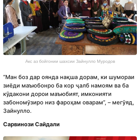
Акс аз бойгонии шахсии Зайнулло Муродов
“Ман боз дар оянда нақша дорам, ки шумораи
зиёди маъюбонро ба кор ҷалб намоям ва ба
кӯдакони дорои маъюбият, имконияти
забономӯзиро низ фароҳам оварам”, – мегӯяд,
Зайнулло.
Сарвинози Сайдали