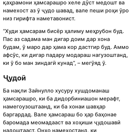
қаҳрамони ҳамсарашро хеле дӯст медошт ва
намехост аз ӯ ҷудо шавад, вале пеши роҳи ӯро
низ гирифта наметавонист.
“Худи ҳамсарам бисёр ҳалиму меҳрубон буд.
Пас аз садама ман дигар доим дар хона
будам, ӯ маро дар ҳама кор дастгир буд. Аммо
афсӯс, ки дигар падару модараш нагузоштанд,
ки ӯ бо ман зиндагӣ кунад”, – мегӯяд ӯ.
Ҷудоӣ
Ба нақли Зайнулло хусуру хушдоманаш
ҳамсарашро, ки ба дидорбиниашон мерафт,
намегоузоштаанд, ки ба хонаи шавҳар
баргардад. Вале ҳамсараш бо ҳар баҳонае
баромада меомадааст ва хоҳиши ҷудошавӣ
надоштааст. Онҳо намехостанд, ки