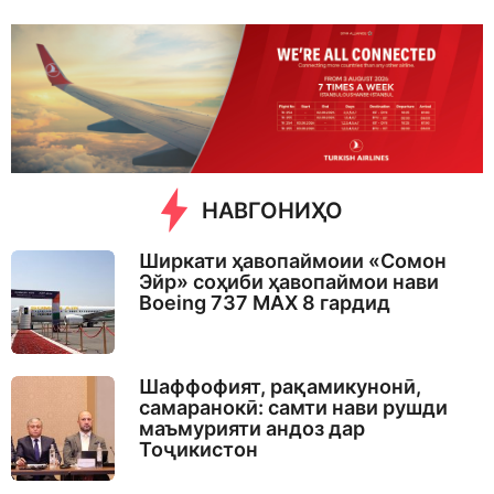
e
e
k
a
g
o
НАВГОНИҲО
Ширкати ҳавопаймоии «Сомон
Эйр» соҳиби ҳавопаймои нави
Boeing 737 MAX 8 гардид
Шаффофият, рақамикунонӣ,
самаранокӣ: самти нави рушди
маъмурияти андоз дар
Тоҷикистон