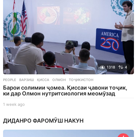
g
o
1318
4
PEOPLE
ВАРЗИШ
,
ҚИССА
,
ОЛМОН
,
ТОҶИКИСТОН
Барои солимии ҷомеа. Қиссаи ҷавони тоҷик,
ки дар Олмон нутритсиология меомӯзад
1 week ago
1
w
e
ДИДАНРО ФАРОМӮШ НАКУН
e
k
a