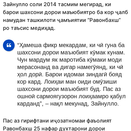
Зайнулло соли 2014 тасмим мегирад, ки
барои шахсони дорои маъюбиятро ба кор ҷалб
намудан ташкилоти ҷамъиятии “Равонбахш”
ро таъсис медиҳад.
“Ҳамеша фикр мекардам, ки чӣ гуна ба
шахсони дорои маъюбият кӯмак кунам.
Чун мардум як маротиба кӯмаки моди
мерасонанд ва дигар намегӯянд, ки чӣ
ҳол дорӣ. Барои идомаи зиндагӣ бояд
кор кард. Лоиҳаи ман оиди омӯзиши
шахсони дорои маъюбият буд. Пас аз
ошноӣ сармоягузорон лоиҳаамро қабул
карданд”, – нақл мекунад, Зайнулло.
Пас аз гирифтани иҷозатномаи фаъолият
Равонбахш 25 нафар духтарони дорои