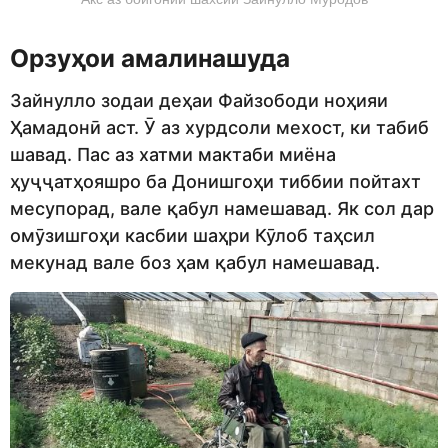
Орзуҳои амалинашуда
Зайнулло зодаи деҳаи Файзободи ноҳияи
Ҳамадонӣ аст. Ӯ аз хурдсоли мехост, ки табиб
шавад. Пас аз хатми мактаби миёна
ҳуҷҷатҳояшро ба Донишгоҳи тиббии пойтахт
месупорад, вале қабул намешавад. Як сол дар
омӯзишгоҳи касбии шаҳри Кӯлоб таҳсил
мекунад вале боз ҳам қабул намешавад.