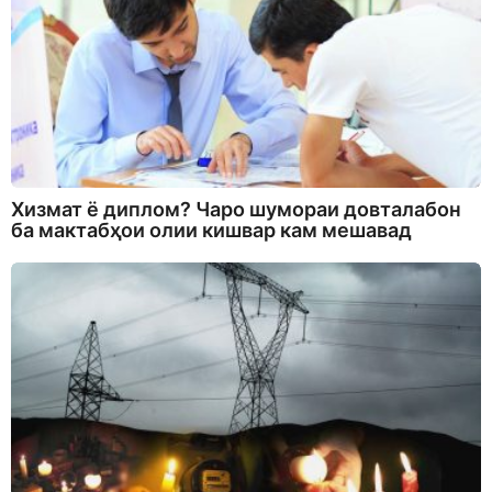
Хизмат ё диплом? Чаро шумораи довталабон
ба мактабҳои олии кишвар кам мешавад