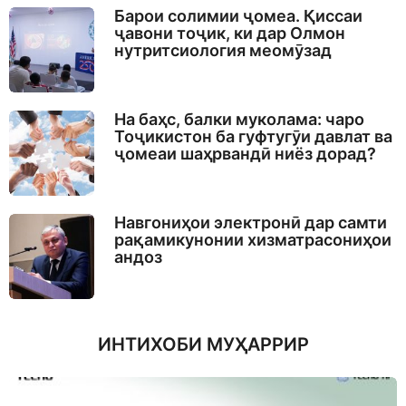
Барои солимии ҷомеа. Қиссаи
ҷавони тоҷик, ки дар Олмон
нутритсиология меомӯзад
На баҳс, балки муколама: чаро
Тоҷикистон ба гуфтугӯи давлат ва
ҷомеаи шаҳрвандӣ ниёз дорад?
Навгониҳои электронӣ дар самти
рақамикунонии хизматрасониҳои
андоз
ИНТИХОБИ МУҲАРРИР