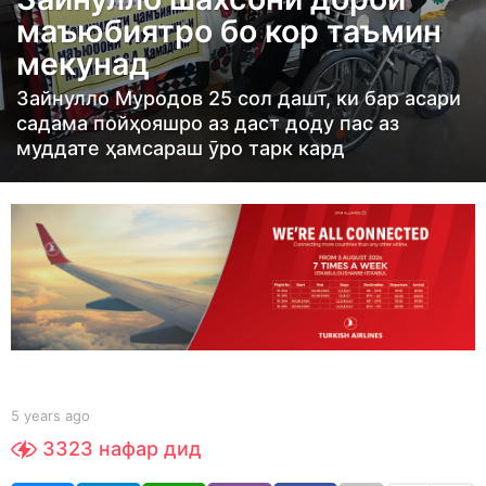
r
маъюбиятро бо кор таъмин
s
мекунад
a
g
Зайнулло Муродов 25 сол дашт, ки бар асари
o
садама пойҳояшро аз даст доду пас аз
5
муддате ҳамсараш ӯро тарк кард
y
e
a
r
s
a
g
o
b
5 years ago
5
y
y
3323
нафар дид
Y
e
O
a