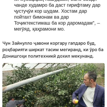
чанде худамро ба даст гирифтаму дар
ҷустуҷӯи кор шудам. Хостам дар
пойтахт бимонам ва дар
Тоҷиктекстимаш ба кор даромадам”, –
мегӯяд, қаҳрамони мо.
Чун Зайнулло ҷавони коргару гапдаро буд,
роҳбарияти ширкат тасим мегиранд, ки ӯро ба
Донишгоҳи политехникӣ дохил мекунанд.