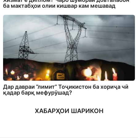
ба мактабҳои олии кишвар кам мешавад
Дар давраи “лимит” Тоҷикистон ба хориҷа чӣ
қадар барқ мефурӯшад?
ХАБАРҲОИ ШАРИКОН