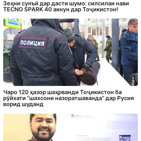
Зеҳни сунъӣ дар дасти шумо: силсилаи нави
TECNO SPARK 40 акнун дар Тоҷикистон!
Чаро 120 ҳазор шаҳрванди Тоҷикистон ба
рӯйхати “шахсони назоратшаванда” дар Русия
ворид шуданд