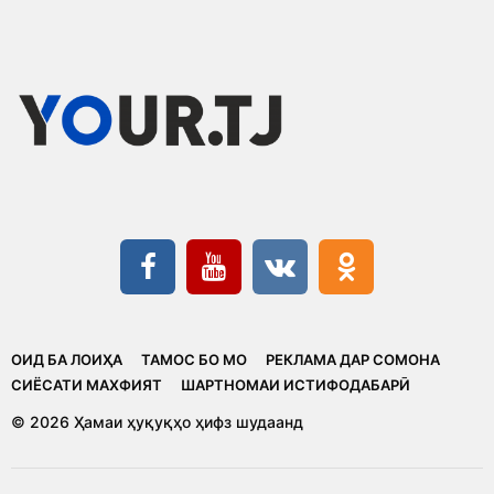
ОИД БА ЛОИҲА
ТАМОС БО МО
РЕКЛАМА ДАР СОМОНА
CИЁСАТИ МАХФИЯТ
ШАРТНОМАИ ИСТИФОДАБАРӢ
© 2026 Ҳамаи ҳуқуқҳо ҳифз шудаанд