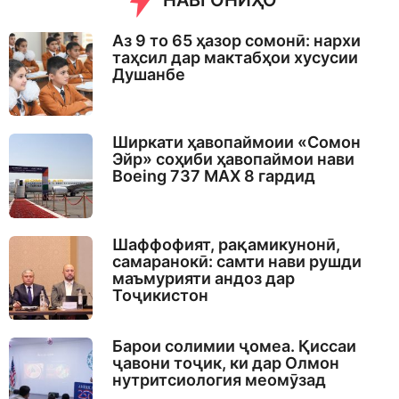
НАВГОНИҲО
Аз 9 то 65 ҳазор сомонӣ: нархи
таҳсил дар мактабҳои хусусии
Душанбе
Ширкати ҳавопаймоии «Сомон
Эйр» соҳиби ҳавопаймои нави
Boeing 737 MAX 8 гардид
Шаффофият, рақамикунонӣ,
самаранокӣ: самти нави рушди
маъмурияти андоз дар
Тоҷикистон
Барои солимии ҷомеа. Қиссаи
ҷавони тоҷик, ки дар Олмон
нутритсиология меомӯзад