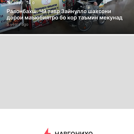
3330
0
Равонбахш. Чӣ тавр Зайнулло шахсони
дорои маъюбиятро бо кор таъмин мекунад
5 years ago
5
y
e
a
r
s
a
g
o