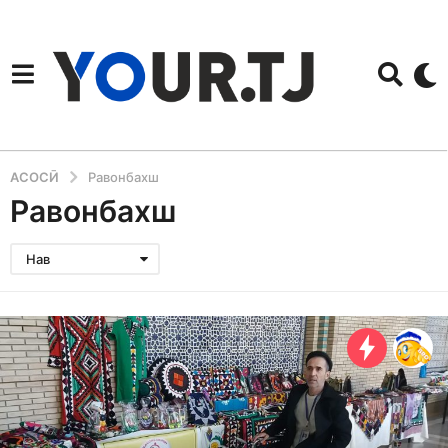
АСОСӢ
Равонбахш
Равонбахш
Нав