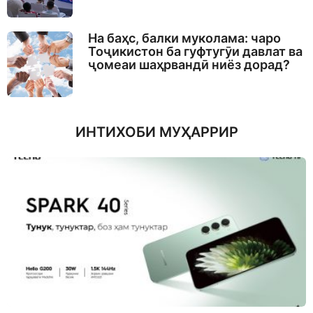
На баҳс, балки муколама: чаро
Тоҷикистон ба гуфтугӯи давлат ва
ҷомеаи шаҳрвандӣ ниёз дорад?
ИНТИХОБИ МУҲАРРИР