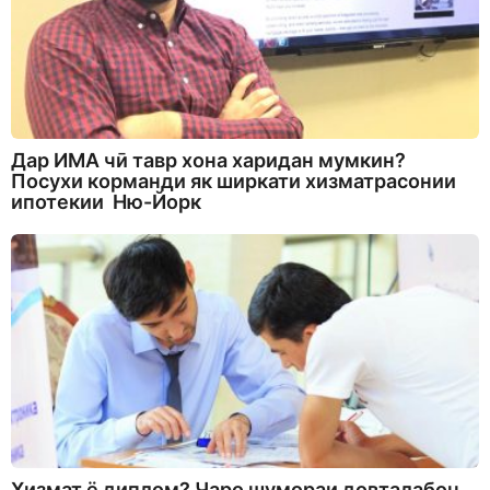
Дар ИМА чӣ тавр хона харидан мумкин?
Посухи корманди як ширкати хизматрасонии
ипотекии Ню-Йорк
Хизмат ё диплом? Чаро шумораи довталабон