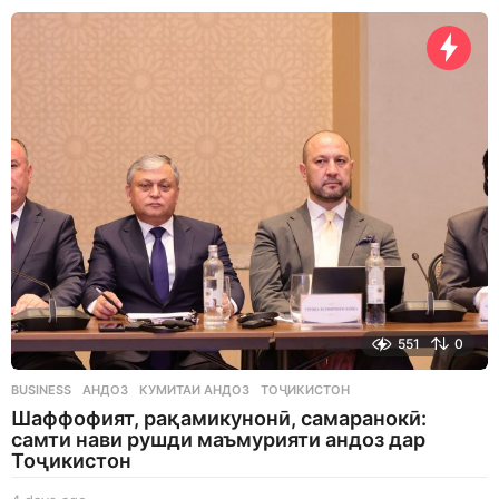
a
y
s
a
g
o
551
0
BUSINESS
АНДОЗ
,
КУМИТАИ АНДОЗ
,
ТОҶИКИСТОН
Шаффофият, рақамикунонӣ, самаранокӣ:
самти нави рушди маъмурияти андоз дар
Тоҷикистон