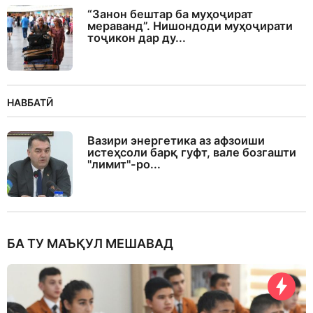
“Занон бештар ба муҳоҷират
мераванд”. Нишондоди муҳоҷирати
тоҷикон дар ду...
НАВБАТӢ
Вазири энергетика аз афзоиши
истеҳсоли барқ гуфт, вале бозгашти
"лимит"-ро...
БА ТУ МАЪҚУЛ МЕШАВАД