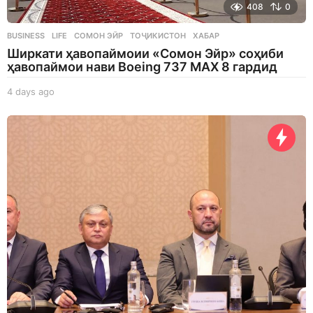
408
0
BUSINESS
,
LIFE
СОМОН ЭЙР
,
ТОҶИКИСТОН
,
ХАБАР
Ширкати ҳавопаймоии «Сомон Эйр» соҳиби
ҳавопаймои нави Boeing 737 MAX 8 гардид
4 days ago
4
d
a
y
s
a
g
o