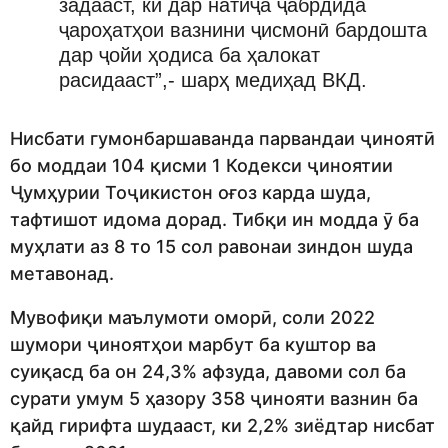
задааст, ки дар натиҷа ҷабрдида
ҷароҳатҳои вазнини ҷисмонӣ бардошта
дар ҷойи ҳодиса ба ҳалокат
расидааст”,- шарҳ медиҳад ВКД.
Нисбати гумонбаршаванда парвандаи ҷиноятӣ
бо моддаи 104 қисми 1 Кодекси ҷиноятии
Ҷумҳурии Тоҷикистон оғоз карда шуда,
тафтишот идома дорад. Тибқи ин модда ӯ ба
муҳлати аз 8 то 15 сол равонаи зиндон шуда
метавонад.
Мувофиқи маълумоти оморӣ, соли 2022
шумори ҷиноятҳои марбут ба куштор ва
суиқасд ба он 24,3% афзуда, давоми сол ба
сурати умум 5 ҳазору 358 ҷинояти вазнин ба
қайд гирифта шудааст, ки 2,2% зиёдтар нисбат