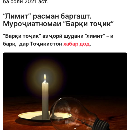
ба соли 2021 аст.
“Лимит” расман баргашт.
Муроҷиатномаи “Барқи тоҷик”
“Барқи тоҷик” аз ҷорӣ шудани “лимит” – и
барқ дар Тоҷикистон
хабар дод
.