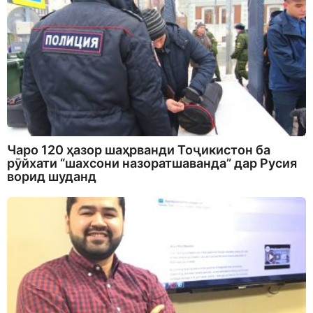
Чаро 120 ҳазор шаҳрванди Тоҷикистон ба
рӯйхати “шахсони назоратшаванда” дар Русия
ворид шуданд