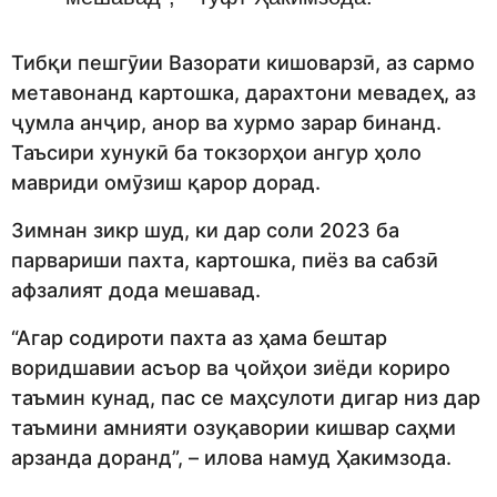
Тибқи пешгӯии Вазорати кишоварзӣ, аз сармо
метавонанд картошка, дарахтони мевадеҳ, аз
ҷумла анҷир, анор ва хурмо зарар бинанд.
Таъсири хунукӣ ба токзорҳои ангур ҳоло
мавриди омӯзиш қарор дорад.
Зимнан зикр шуд, ки дар соли 2023 ба
парвариши пахта, картошка, пиёз ва сабзӣ
афзалият дода мешавад.
“Агар содироти пахта аз ҳама бештар
воридшавии асъор ва ҷойҳои зиёди кориро
таъмин кунад, пас се маҳсулоти дигар низ дар
таъмини амнияти озуқавории кишвар саҳми
арзанда доранд”, – илова намуд Ҳакимзода.