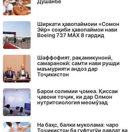
Душанбе
Ширкати ҳавопаймоии «Сомон
Эйр» соҳиби ҳавопаймои нави
Boeing 737 MAX 8 гардид
Шаффофият, рақамикунонӣ,
самаранокӣ: самти нави рушди
маъмурияти андоз дар
Тоҷикистон
Барои солимии ҷомеа. Қиссаи
ҷавони тоҷик, ки дар Олмон
нутритсиология меомӯзад
На баҳс, балки муколама: чаро
Тоҷикистон ба гуфтугӯи давлат ва