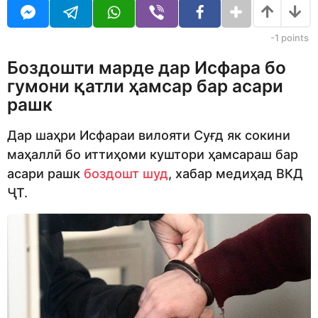
o
r
d
s
m
a
-1
points
o
g
n
o
Боздошти марде дар Исфара бо
гумони қатли ҳамсар бар асари
рашк
Дар шаҳри Исфараи вилояти Суғд як сокини
маҳаллӣ бо иттиҳоми куштори ҳамсараш бар
асари рашк
боздошт шуд
, хабар медиҳад ВКД
ҶТ.