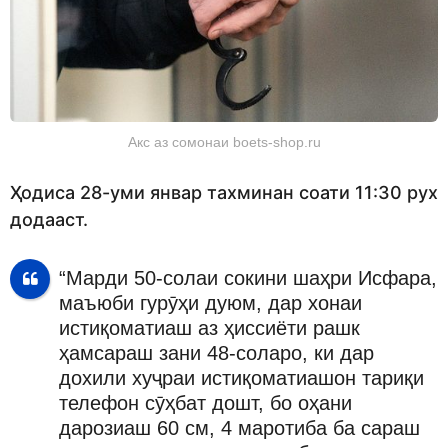
Акс аз сомонаи boets-shop.ru
Ҳодиса 28-уми январ тахминан соати 11:30 рух
додааст.
“Марди 50-солаи сокини шаҳри Исфара,
маъюби гурӯҳи дуюм, дар хонаи
истиқоматиаш аз ҳиссиёти рашк
ҳамсараш зани 48-соларо, ки дар
дохили хуҷраи истиқоматиашон тариқи
телефон сӯҳбат дошт, бо оҳани
дарозиаш 60 см, 4 маротиба ба сараш