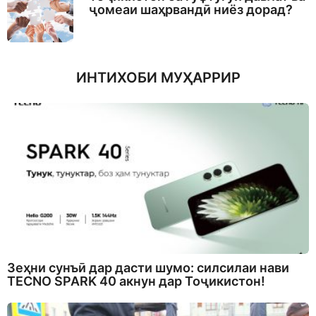
ҷомеаи шаҳрвандӣ ниёз дорад?
ИНТИХОБИ МУҲАРРИР
Зеҳни сунъӣ дар дасти шумо: силсилаи нави
TECNO SPARK 40 акнун дар Тоҷикистон!