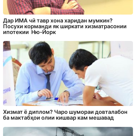
Дар ИМА чӣ тавр хона харидан мумкин?
Посухи корманди як ширкати хизматрасонии
ипотекии Ню-Йорк
Хизмат ё диплом? Чаро шумораи довталабон
ба мактабҳои олии кишвар кам мешавад