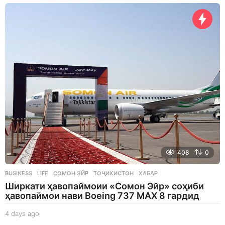
h
o
u
r
s
a
g
o
408
0
BUSINESS
,
LIFE
СОМОН ЭЙР
,
ТОҶИКИСТОН
,
ХАБАР
Ширкати ҳавопаймоии «Сомон Эйр» соҳиби
ҳавопаймои нави Boeing 737 MAX 8 гардид
4 days ago
4
d