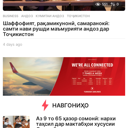
551
0
BUSINESS
АНДОЗ
,
КУМИТАИ АНДОЗ
,
ТОҶИКИСТОН
Шаффофият, рақамикунонӣ, самаранокӣ:
самти нави рушди маъмурияти андоз дар
Тоҷикистон
4 days ago
4
d
a
y
s
a
g
o
НАВГОНИҲО
Аз 9 то 65 ҳазор сомонӣ: нархи
таҳсил дар мактабҳои хусусии