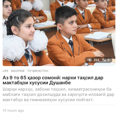
254
0
LIFE
МАОРИФ
,
ТОҶИКИСТОН
Аз 9 то 65 ҳазор сомонӣ: нархи таҳсил дар
мактабҳои хусусии Душанбе
Шарҳи нархҳо, забони таҳсил, хизматрасониҳои ба
маблағи таҳсил дохилшуда ва хароҷоти иловагӣ дар
мактабҳо ва гимназияҳои хусусии пойтахт.
15 hours ago
1
5