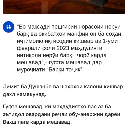
“Бо мақсади пешгирии норасоии нерӯи
барқ ва оқибатҳои манфии он ба соҳаи
иҷтимоию иқтисодии кишвар аз 1-уми
феврали соли 2023 маҳдудияти
интиқоли нерӯи барқ ҷорӣ карда
мешавад”,- гуфта мешавад дар
муроҷиати “Барқи тоҷик”.
Лимит ба Душанбе ва шаҳрҳои калони кишвар
дахл намекунад.
Гуфта мешавад, ки маҳдудиятҳо пас аз ба
эътидол овардани реҷаи обу-энержии дарёи
Вахш лағв карда мешавад.