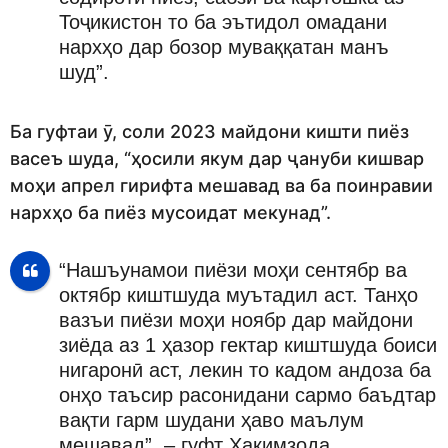
Тоҷикистон то ба эътидол омадани
нархҳо дар бозор муваққатан манъ
шуд”.
Ба гуфтаи ӯ, соли 2023 майдони кишти пиёз
васеъ шуда, “ҳосили якум дар ҷануби кишвар
моҳи апрел гирифта мешавад ва ба поинравии
нархҳо ба пиёз мусоидат мекунад”.
“Нашъунамои пиёзи моҳи сентябр ва
октябр киштшуда муътадил аст. Танҳо
вазъи пиёзи моҳи ноябр дар майдони
зиёда аз 1 ҳазор гектар киштшуда боиси
нигаронӣ аст, лекин то кадом андоза ба
онҳо таъсир расонидани сармо баъдтар
вақти гарм шудани ҳаво маълум
мешавад”, – гуфт Ҳакимзода.