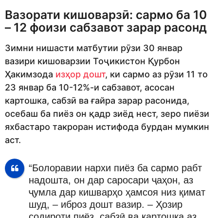
Вазорати кишоварзӣ: сармо ба 10
– 12 фоизи сабзавот зарар расонд
Зимни нишасти матбутии рӯзи 30 январ
вазири кишоварзии Тоҷикистон Қурбон
Ҳакимзода
изҳор дошт
, ки сармо аз рӯзи 11 то
23 январ ба 10-12%-и сабзавот, асосан
картошка, сабзӣ ва ғайра зарар расонида,
осебаш ба пиёз он қадр зиёд нест, зеро пиёзи
яхбастаро такроран истифода бурдан мумкин
аст.
“Болоравии нархи пиёз ба сармо рабт
надошта, он дар саросари ҷаҳон, аз
ҷумла дар кишварҳо ҳамсоя низ қимат
шуд, – иброз дошт вазир. – Ҳозир
содироти пиёз, сабзӣ ва картошка аз