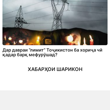
Дар давраи “лимит” Тоҷикистон ба хориҷа чӣ
қадар барқ мефурӯшад?
ХАБАРҲОИ ШАРИКОН