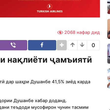
2068
нафар дид
0
и нақлиёти ҷамъиятӣ
тӣ дар шаҳри Душанбе 41,5% зиёд карда
дории Душанбе хабар доданд.
удани теъдоди мусофирон чунин тасмим