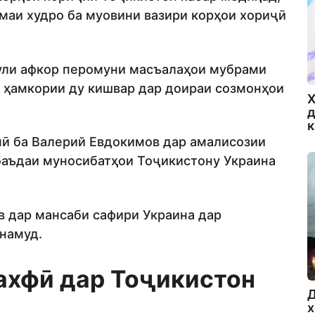
маи худро ба муовини вазири корҳои хориҷӣ
ули афкор перомуни масъалаҳои мубрами
 ҳамкории ду кишвар дар доираи созмонҳои
Х
д
мӣ ба Валерий Евдокимов дар амалисозии
баъдаи муносибатҳои Тоҷикистону Украина
в дар мансаби сафири Украина дар
намуд.
ахфӣ дар Тоҷикистон
Д
х