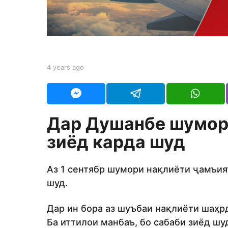
r
s
a
g
o
b
4 years ago
4
y
y
t
e
a
a
j
r
e
s
Дар Душанбе шумор
d
a
i
g
зиёд карда шуд
t
o
o
r
Аз 1 сентябр шумори нақлиёти ҷамъия
шуд.
Дар ин бора аз шуъбаи нақлиёти шаҳр
Ба иттилои манбаъ, бо сабаби зиёд ш