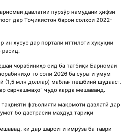
Барномаи давлатии пурзӯр намудани ҳифзи
лоот дар Тоҷикистон барои солҳои 2022-
р ин хусус дар портали иттилоти ҳуқуқии
 расид.
ақшаи чорабиниҳо оид ба татбиқи Барномаи
чорабиниҳо то соли 2026 ба сурати умум
ӣ (1,5 млн доллар) маблағ пешбинӣ шудааст.
гар сарчашмаҳо” ҷудо карда мешаванд.
 тақвияти фаъолияти мақомоти давлатӣ дар
умот бо дастрасии маҳдуд тариқи
ешавад, ки дар шароити имрӯза ба таври