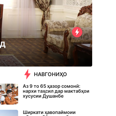
рд
НАВГОНИҲО
Аз 9 то 65 ҳазор сомонӣ:
нархи таҳсил дар мактабҳои
хусусии Душанбе
Ширкати ҳавопаймоии