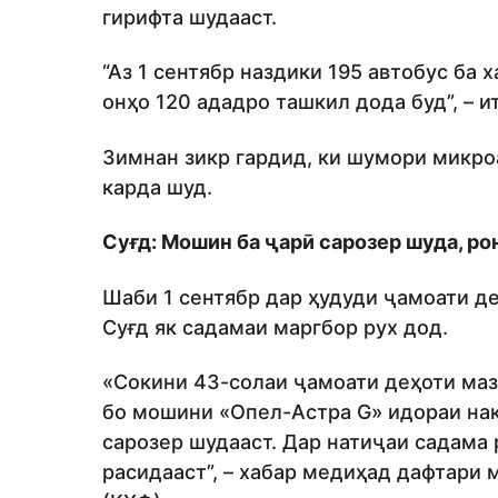
гирифта шудааст.
“Аз 1 сентябр наздики 195 автобус ба 
онҳо 120 ададро ташкил дода буд”, – и
Зимнан зикр гардид, ки шумори микро
карда шуд.
Суғд: Мошин ба ҷарӣ сарозер шуда, ро
Шаби 1 сентябр дар ҳудуди ҷамоати д
Суғд як садамаи маргбор рух дод.
«Сокини 43-солаи ҷамоати деҳоти маз
бо мошини «Опел-Астра G» идораи нақ
сарозер шудааст. Дар натиҷаи садама 
расидааст”, – хабар медиҳад дафтари