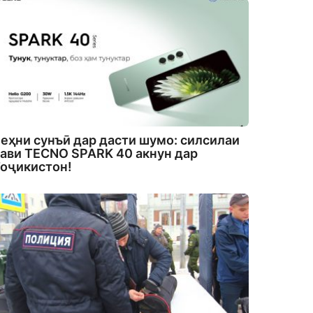
еҳни сунъӣ дар дасти шумо: силсилаи
ави TECNO SPARK 40 акнун дар
оҷикистон!