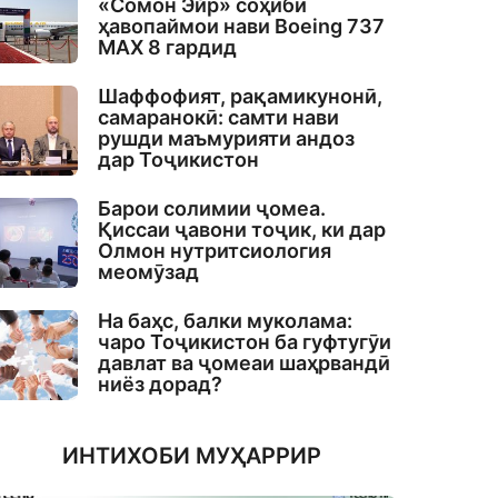
«Сомон Эйр» соҳиби
ҳавопаймои нави Boeing 737
MAX 8 гардид
Шаффофият, рақамикунонӣ,
самаранокӣ: самти нави
рушди маъмурияти андоз
дар Тоҷикистон
Барои солимии ҷомеа.
Қиссаи ҷавони тоҷик, ки дар
Олмон нутритсиология
меомӯзад
На баҳс, балки муколама:
чаро Тоҷикистон ба гуфтугӯи
давлат ва ҷомеаи шаҳрвандӣ
ниёз дорад?
ИНТИХОБИ МУҲАРРИР