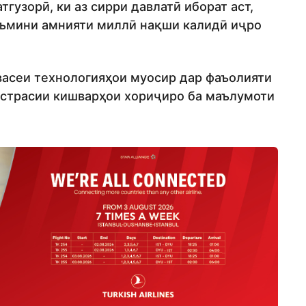
гузорӣ, ки аз сирри давлатӣ иборат аст,
аъмини амнияти миллӣ нақши калидӣ иҷро
васеи технологияҳои муосир дар фаъолияти
астрасии кишварҳои хориҷиро ба маълумоти