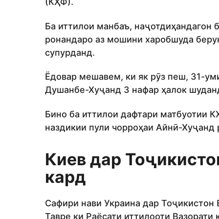
(КҲФ).
Ба иттилои манбаъ, наҷотдиҳандагон 
ронандаро аз мошини харобшуда берун
супурданд.
Ёдовар мешавем, ки як рӯз пеш, 31-ум
Душанбе-Хуҷанд 3 нафар ҳалок шудан
Бино ба иттилои дафтари матбуотии К
наздикии пули чорроҳаи Айнӣ-Хуҷанд 
Киев дар Тоҷикисто
кард
Cафири нави Украина дар Тоҷикистон
Тавре ки Раёсати иттилооти Вазорати