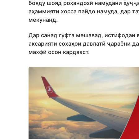
бояду шояд роҳандозӣ намудани ҳуҷҷат
аҳаммияти хосса пайдо намуда, дар т
мекунанд.
Дар санад гуфта мешавад, истифодаи 
аксарияти соҳаҳои давлатӣ ҷараёни д
махфӣ осон кардааст.