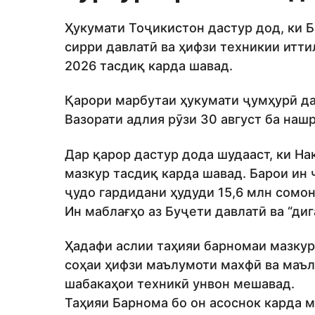
Ҳукумати Тоҷикистон дастур дод, ки 
сирри давлатӣ ва ҳифзи техникии итти
2026 тасдиқ карда шавад.
Қарори марбутаи ҳукумати ҷумҳурӣ да
Вазорати адлия рӯзи 30 август ба нашр
Дар қарор дастур дода шудааст, ки Н
мазкур тасдиқ карда шавад. Барои ин 
ҷудо гардидани ҳудуди 15,6 млн сомон
Ин маблағҳо аз Буҷети давлатӣ ва “ди
Ҳадафи аслии таҳияи барномаи мазкур
соҳаи ҳифзи маълумоти махфӣ ва маъл
шабакаҳои техникӣ унвон мешавад.
Таҳияи Барнома бо он асоснок карда м