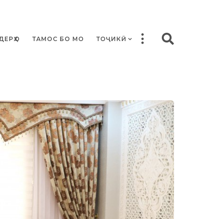
ДЕРҲО
ТАМОС БО МО
ТОҶИКӢ