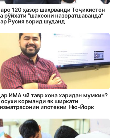
аро 120 ҳазор шаҳрванди Тоҷикистон
а рӯйхати “шахсони назоратшаванда”
ар Русия ворид шуданд
ар ИМА чӣ тавр хона харидан мумкин?
осухи корманди як ширкати
изматрасонии ипотекии Ню-Йорк