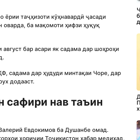
Ч
б
бо ёрии таҷҳизоти кӯҳнавардӣ ҷасади
д
 оварда, ба мақомоти ҳифзи ҳуқуқ
и август бар асари як садама дар шоҳроҳи
д.
ҲФ, садама дар ҳудуди минтақаи Чоре, дар
рух додааст.
Д
н сафири нав таъин
П
х
 Валерий Евдокимов ба Душанбе омад.
 корҳои хориҷии Тоҷикистон хабар медиҳад,