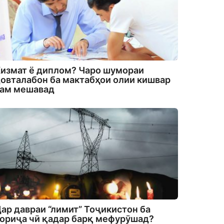
измат ё диплом? Чаро шумораи
овталабон ба мактабҳои олии кишвар
кам мешавад
ар давраи “лимит” Тоҷикистон ба
ориҷа чӣ қадар барқ мефурӯшад?