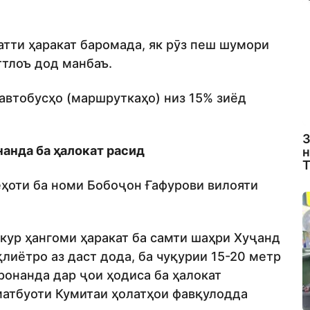
хатти ҳаракат баромада, як рӯз пеш шумори
ттлоъ дод манбаъ.
автобусҳо (маршруткаҳо) низ 15% зиёд
З
нанда ба ҳалокат расид
н
Т
еҳоти ба номи Бобоҷон Ғафурови вилояти
кур ҳангоми ҳаракат ба самти шаҳри Хуҷанд
лиётро аз даст дода, ба чуқурии 15-20 метр
ронанда дар ҷои ҳодиса ба ҳалокат
 матбуоти Кумитаи ҳолатҳои фавқулодда