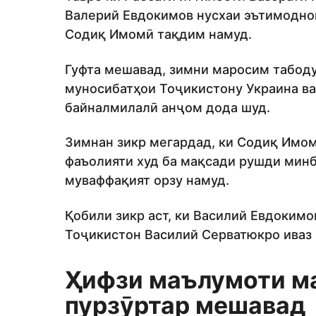
Валерий Евдокимов нусхаи эътимодно
Содиқ Имомӣ тақдим намуд.
Гуфта мешавад, зимни маросим табод
муносибатҳои Тоҷикистону Украина ва
байналмилалӣ анҷом дода шуд.
Зимнан зикр мегардад, ки Содиқ Имо
фаъолияти худ ба мақсади рушди мин
муваффақият орзу намуд.
Қобили зикр аст, ки Василий Евдокимо
Тоҷикистон Василий Серватюкро иваз 
Ҳифзи маълумоти м
пурзӯртар мешавад