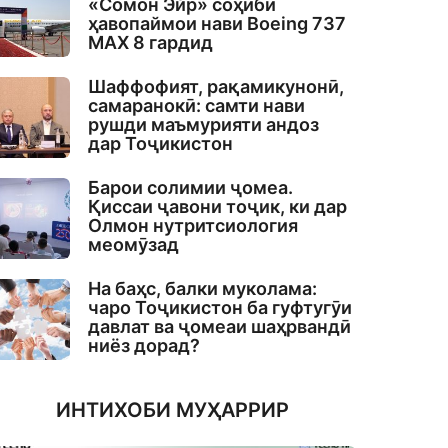
«Сомон Эйр» соҳиби
ҳавопаймои нави Boeing 737
MAX 8 гардид
Шаффофият, рақамикунонӣ,
самаранокӣ: самти нави
рушди маъмурияти андоз
дар Тоҷикистон
Барои солимии ҷомеа.
Қиссаи ҷавони тоҷик, ки дар
Олмон нутритсиология
меомӯзад
На баҳс, балки муколама:
чаро Тоҷикистон ба гуфтугӯи
давлат ва ҷомеаи шаҳрвандӣ
ниёз дорад?
ИНТИХОБИ МУҲАРРИР