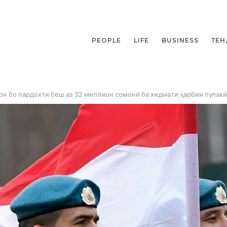
PEOPLE
LIFE
BUSINESS
ТЕН
он бо пардохти беш аз 32 миллион сомонӣ ба хидмати ҳарбии пулак