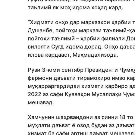
таълимӣ як моҳ идома хоҳад кард.
“Хидмати онҳо дар марказҳои ҳарбии 
Душанбе, пойгоҳи маркази таълимӣ-ҳа
пойгоҳи таълимӣ – ҳарбии филиали До
вилояти Суғд идома дорад. Онҳо даъв
илова кардааст, Маҳмадализода.
Рӯзи 3-юми сентябр Президенти Ҷумҳ
фармони даъвати тирамоҳиро имзо кард
муқарраргардидаи хизмати ҳарбиро ад
2022 аз сафи Қувваҳои Мусаллаҳи Ҷум
мешавад.
Ҳамчунин шаҳрвандони аз синни 18 то 
муҳлати даъват ё озод будан аз даъва
хизмат ба сафи артиш даъват мешавад