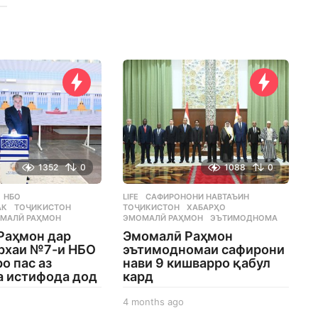
1352
0
1088
0
,
НБО
,
LIFE
САФИРОНОНИ НАВТАЪИН
,
АК
,
ТОҶИКИСТОН
,
ТОҶИКИСТОН
,
ХАБАРҲО
,
МАЛӢ РАҲМОН
ЭМОМАЛӢ РАҲМОН
,
ЭЪТИМОДНОМА
Раҳмон дар
Эмомалӣ Раҳмон
архаи №7-и НБО
эътимодномаи сафирони
о пас аз
нави 9 кишварро қабул
а истифода дод
кард
4
4 months ago
4
m
m