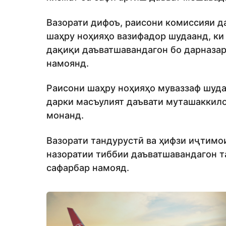
Вазорати дифоъ, раисони комиссияи д
шаҳру ноҳияҳо вазифадор шудаанд, ки
дақиқи даъватшавандагон бо дарназар
намоянд.
Раисони шаҳру ноҳияҳо муваззаф шуда
дарки масъулият даъвати муташаккило
монанд.
Вазорати тандурустӣ ва ҳифзи иҷтимо
назоратии тиббии даъватшавандагон 
сафарбар намояд.