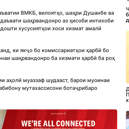
Ч
аъватии ВМКБ, вилоятҳо, шаҳри Душанбе ва
б
д
 даъвати шаҳрвандонро аз ҳисоби интихоби
дошти хусусиятҳои хоси хизмат амалӣ
анд, ки якҷо бо комиссариатҳои ҳарбӣ бо
наи шаҳрвандонро ба хизмати ҳарбӣ ба роҳ
ии аҳолӣ муаззаф шудааст, барои муоинаи
табибону мутахассисони ботаҷрибаро
Д
П
х