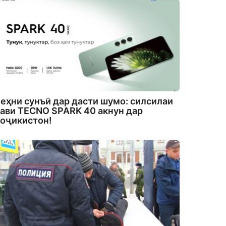
еҳни сунъӣ дар дасти шумо: силсилаи
ави TECNO SPARK 40 акнун дар
оҷикистон!