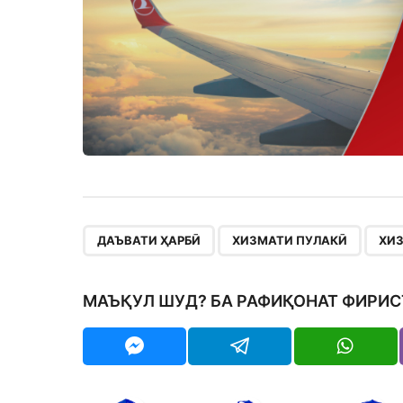
,
,
ДАЪВАТИ ҲАРБӢ
ХИЗМАТИ ПУЛАКӢ
ХИЗ
МАЪҚУЛ ШУД? БА РАФИҚОНАТ ФИРИС