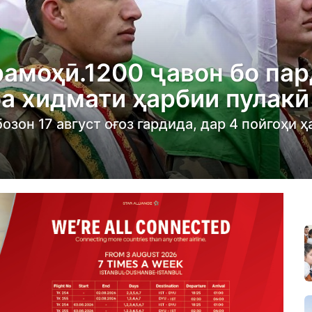
рамоҳӣ.1200 ҷавон бо пар
а хидмати ҳарбии пулакӣ
озон 17 август оғоз гардида, дар 4 пойгоҳи 