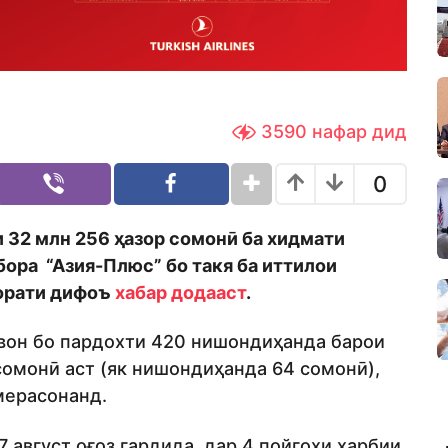
3590
нафар дид
0
и 32 млн 256 ҳазор сомонӣ ба хидмати
бора “Азия-Плюс” бо такя ба иттилои
орати дифоъ
хабар додааст
.
ҷавон бо пардохти 420 нишондиҳанда барои
 сомонӣ аст (як нишондиҳанда 64 сомонӣ),
мерасонанд.
 август оғоз гардида, дар 4 пойгоҳи ҳарбии