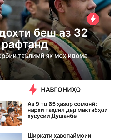
дохти беш аз 32
 рафтанд
ҳарбии таълимӣ як моҳ идома
НАВГОНИҲО
Аз 9 то 65 ҳазор сомонӣ:
нархи таҳсил дар мактабҳои
хусусии Душанбе
Ширкати ҳавопаймоии