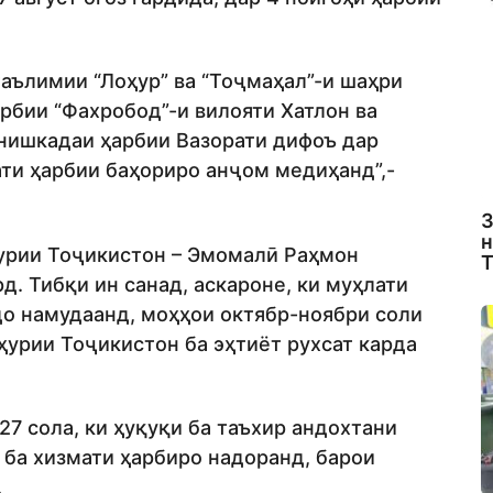
таълимии “Лоҳур” ва “Тоҷмаҳал”-и шаҳри
рбии “Фахробод”-и вилояти Хатлон ва
нишкадаи ҳарбии Вазорати дифоъ дар
ати ҳарбии баҳориро анҷом медиҳанд”,-
З
н
урии Тоҷикистон – Эмомалӣ Раҳмон
Т
. Тибқи ин санад, аскароне, ки муҳлати
о намудаанд, моҳҳои октябр-ноябри соли
ҳурии Тоҷикистон ба эҳтиёт рухсат карда
27 сола, ки ҳуқуқи ба таъхир андохтани
т ба хизмати ҳарбиро надоранд, барои
.