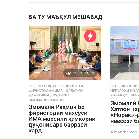
БА ТУ МАЪҚУЛ МЕШАВАД
1500
0
LIFE
МУЛОҚОТ
,
ТОҶИКИСТОН
,
LIFE
НАВСОЗӢ
ФИРИСТОДАИ ИМА
,
ХАБАРҲО
,
НЕРӮГОҲИ НОР
ҲАМКОРИИ ДУҶОНИБА
,
ХАБАРҲО
,
ЭМО
ЭМОМАЛӢ РАҲМОН
Эмомалӣ 
Эмомалӣ Раҳмон бо
Хатлон ч
фиристодаи махсуси
«Норак»-р
ИМА масоили ҳамкории
навсозӣ б
дуҷонибаро баррасӣ
кард
4 months ago