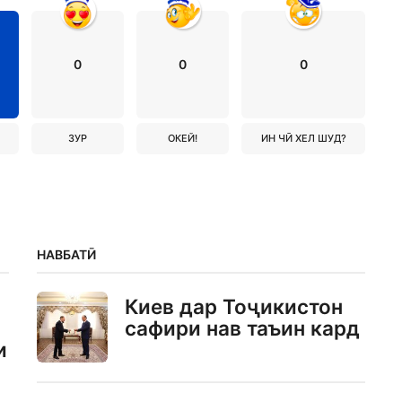
0
0
0
ЗУР
ОКЕЙ!
ИН ЧӢ ХЕЛ ШУД?
НАВБАТӢ
Киев дар Тоҷикистон
сафири нав таъин кард
и