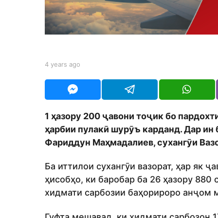
a
g
o
b
4 years ago
4
y
y
t
e
a
a
j
r
e
s
1 ҳазору 200 ҷавони тоҷик бо пардохт
d
a
i
ҳарбии пулакӣ шурӯъ карданд. Дар ин 
g
t
o
Фариддун Маҳмадалиев, сухангӯи Ваз
o
r
Ба иттилои сухангӯи вазорат, ҳар як 
ҳисобҳо, ки баробар ба 26 ҳазору 880
хидмати сарбозии баҳорироро анҷом 
Гуфта мешавад, ки хидмати сарбозон 17