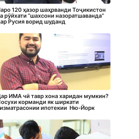
аро 120 ҳазор шаҳрванди Тоҷикистон
а рӯйхати “шахсони назоратшаванда”
ар Русия ворид шуданд
ар ИМА чӣ тавр хона харидан мумкин?
осухи корманди як ширкати
изматрасонии ипотекии Ню-Йорк