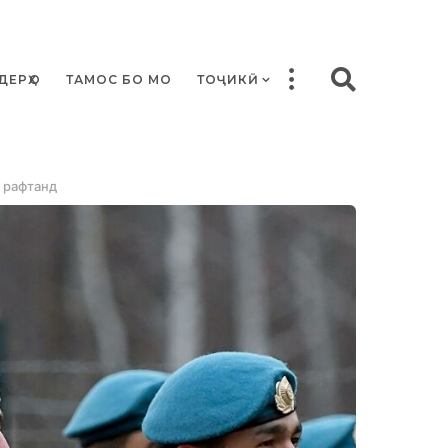
ДЕРҲО
ТАМОС БО МО
ТОҶИКӢ
ӣ рафтанд