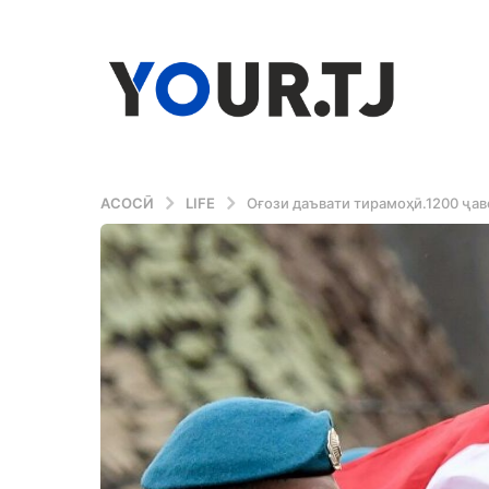
АСОСӢ
LIFE
Оғози даъвати тирамоҳӣ.1200 ҷав