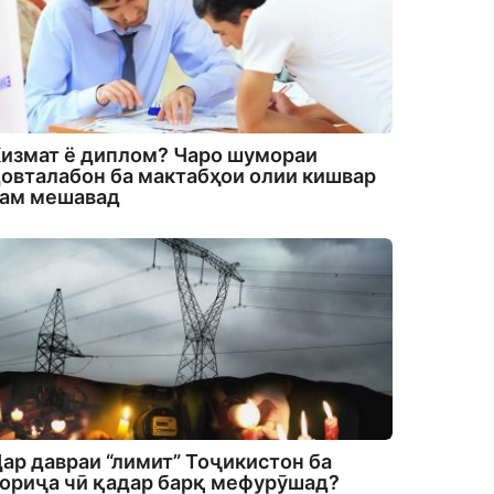
измат ё диплом? Чаро шумораи
овталабон ба мактабҳои олии кишвар
кам мешавад
ар давраи “лимит” Тоҷикистон ба
ориҷа чӣ қадар барқ мефурӯшад?