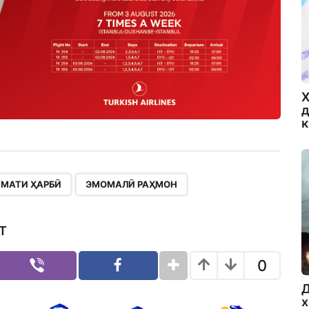
Х
д
,
МАТИ ҲАРБӢ
ЭМОМАЛӢ РАҲМОН
Т
0
Д
х