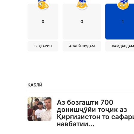
0
0
1
БЕҲТАРИН
АСАБӢ ШУДАМ
ҲАМДАРДАМ
ҚАБЛӢ
Аз бозгашти 700
донишҷӯйи тоҷик аз
Қирғизистон то сафар
навбатии...