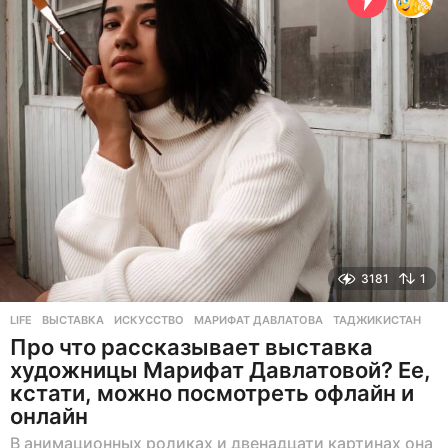
е
в
н
а
з
а
д
3181
1
LIFE
ВЫСТАВКА
,
ИСКУССТВО
,
МАРИФАТ ДАВЛАТОВА
,
ТАДЖИКИСТАН
Про что рассказывает выставка
художницы Марифат Давлатовой? Ее,
кстати, можно посмотреть офлайн и
онлайн
В анимационных роликах и двенадцати картинах она