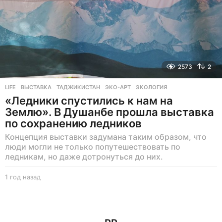
2573
2
LIFE
ВЫСТАВКА
,
ТАДЖИКИСТАН
,
ЭКО-АРТ
,
ЭКОЛОГИЯ
«Ледники спустились к нам на
Землю». В Душанбе прошла выставка
по сохранению ледников
Концепция выставки задумана таким образом, что
люди могли не только попутешествовать по
ледникам, но даже дотронуться до них.
1 год назад
1
г
о
д
н