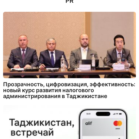
PR
а
з
а
д
Прозрачность, цифровизация, эффективность:
новый курс развития налогового
администрирования в Таджикистане