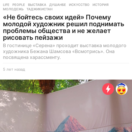
LIFE
,
PEOPLE
ВЫСТАВКА
,
ДУШАНБЕ
,
ИСКУССТВО
,
ИСТОРИЯ
,
МОЛОДЕЖЬ
,
ТАДЖИКИСТАН
«Не бойтесь своих идей» Почему
молодой художник решил поднимать
проблемы общества и не желает
рисовать пейзажи
В гостинице «Серена» проходит выставка молодого
художника Бежана Шамсова «Всмотрись». Она
посвящена харассменту.
5 лет назад
5
л
е
т
н
а
з
а
д