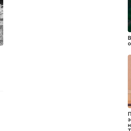
В
П
э
н