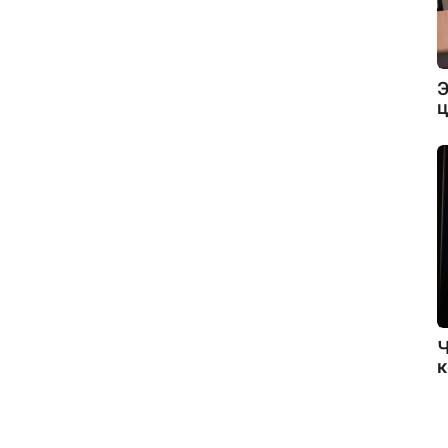
Э
ц
Ч
к