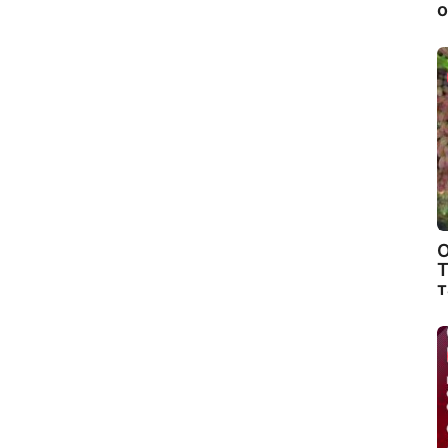
о
О
Т
т