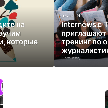
2878
2
ите на
Internews в 
научим
приглашают
и, которые
тренинг по 
журналисти
5 лет назад
5
л
е
т
н
а
з
а
д