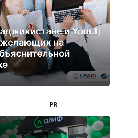
Таджикистане и Your.tj
 желающих на
объяснительной
ке
PR