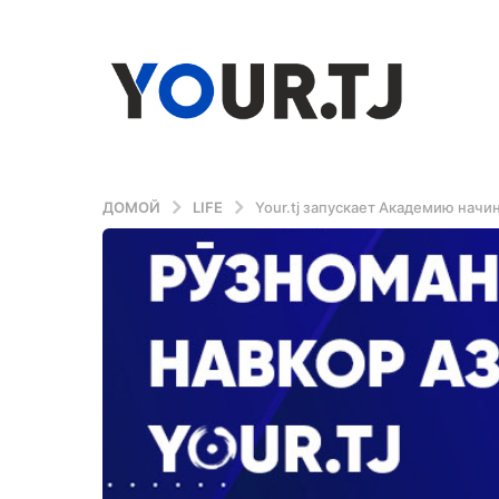
ДОМОЙ
LIFE
Your.tj запускает Академию нач