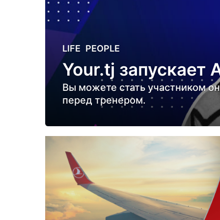
6
LIFE
,
PEOPLE
л
Your.tj запускае
е
т
Вы можете стать участником онл
н
перед тренером.
а
з
а
д
6
л
е
т
н