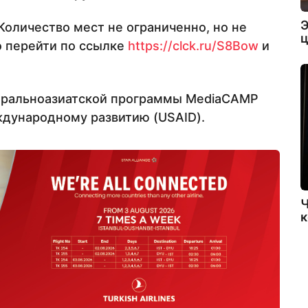
Э
Количество мест не ограниченно, но не
ц
о перейти по ссылке
https://clck.ru/S8Bow
и
нтральноазиатской программы MediaCAMP
дународному развитию (USAID).
Ч
к