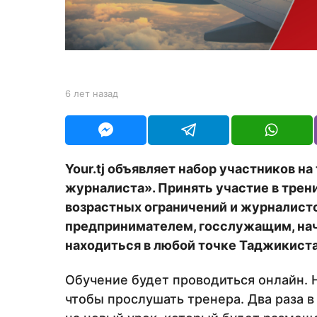
а
з
а
д
b
6 лет назад
6
y
л
Y
е
O
т
U
н
R
а
Your.tj объявляет набор участников н
з
журналиста». Принять участие в тре
а
д
возрастных ограничений и журналист
предпринимателем, госслужащим, н
находиться в любой точке Таджикиста
Обучение будет проводиться онлайн. Н
чтобы прослушать тренера. Два раза в