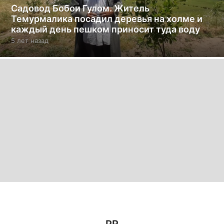
Садовод Бобои Гулом. Житель
Темурмалика посадил деревья на холме и
каждый день пешком приносит туда воду
5 лет назад
5
л
е
т
н
а
з
а
д