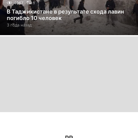
4067
1
В Таджикистане в результате схода лавин
погибло 10 человек
3 года назад
3
г
о
д
а
н
а
з
а
д