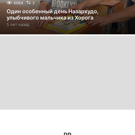
3064
2
Один особенный день Назархудо,
улыбчивого мальчика из Хорога
5 лет назад
5
л
е
т
н
а
з
а
д