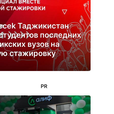
çecek Таджикистан
студентов последних
икских вузов на
ую стажировку
PR