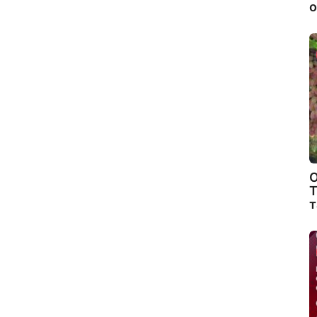
о
О
Т
т