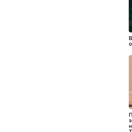
В
П
э
н