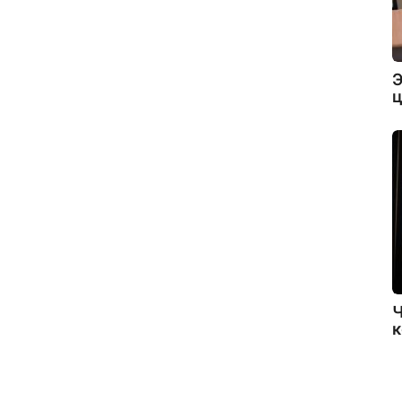
Э
ц
Ч
к