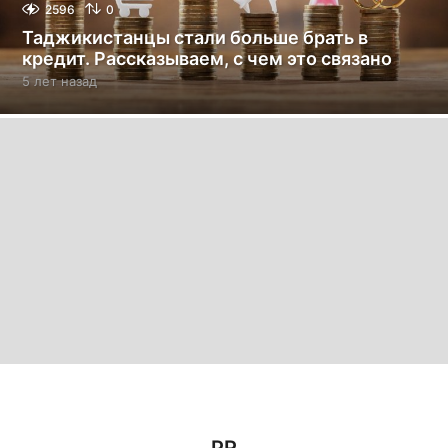
2596
0
Таджикистанцы стали больше брать в
кредит. Рассказываем, с чем это связано
5 лет назад
5
л
е
т
н
а
з
а
д