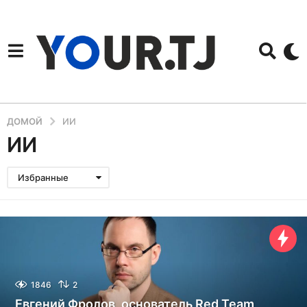
ДОМОЙ
ИИ
ИИ
Избранные
1846
2
Евгений Фролов, основатель Red Team