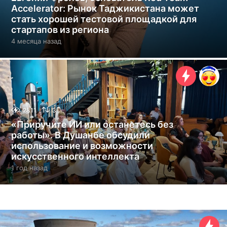
Accelerator: Рынок Таджикистана может
стать хорошей тестовой площадкой для
стартапов из региона
4 месяца назад
4
м
е
с
я
ц
а
н
2811
3
а
«Приручите ИИ или останетесь без
з
работы». В Душанбе обсудили
а
использование и возможности
д
искусственного интеллекта
1 год назад
1
г
о
д
н
а
з