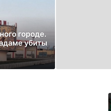
ного городе.
бадаме убиты