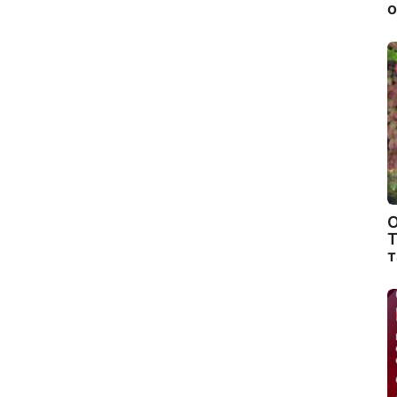
о
О
Т
т