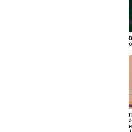
В
П
э
н