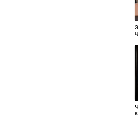
Э
ц
Ч
к