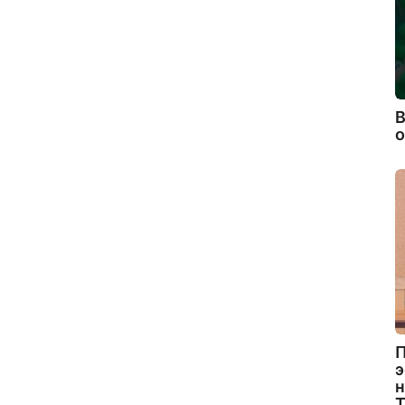
В
П
э
н