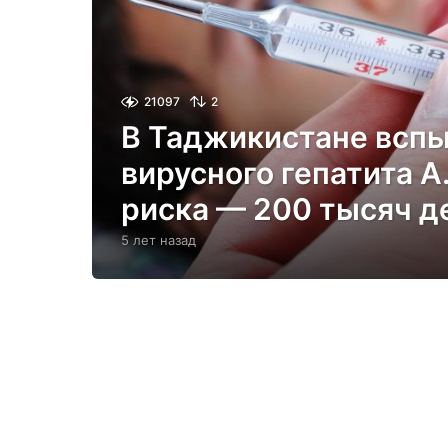
21097
2
В Таджикистане всп
вирусного гепатита А.
риска — 200 тысяч д
5 лет назад
5
л
е
т
н
а
з
а
д