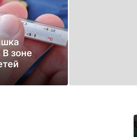
ышка
 В зоне
етей