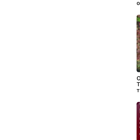
о
О
Т
т