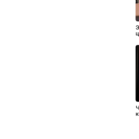
Э
ц
Ч
к