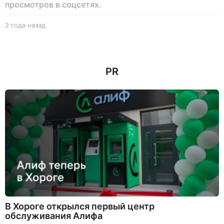
просмотров в соцсетях.
2 года назад
2
г
о
д
а
PR
н
а
з
а
д
В Хороге открылся первый центр
обслуживания Алифа