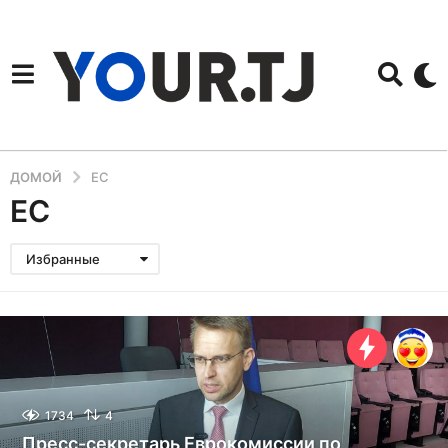
ДОМОЙ
ЕС
ЕС
Избранные
1734
4
Пресс-секретарь Еврокомиссии по