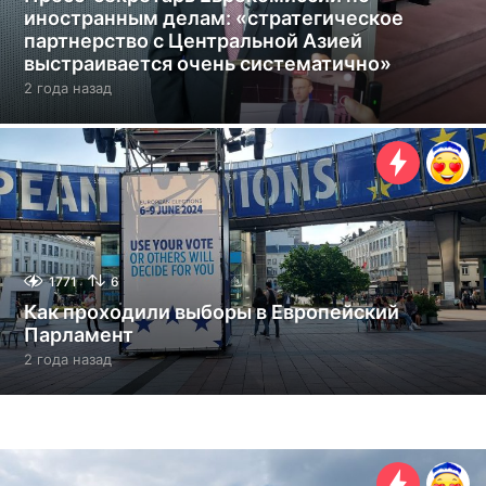
иностранным делам: «стратегическое
партнерство с Центральной Азией
выстраивается очень систематично»
2 года назад
2
г
о
д
а
н
а
з
а
д
1771
6
Как проходили выборы в Европейский
Парламент
2 года назад
2
г
о
д
а
н
а