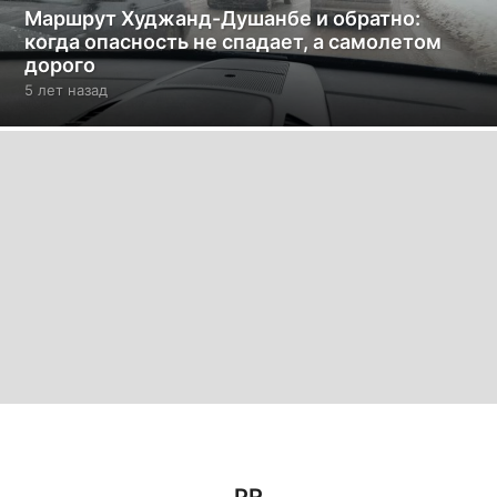
Маршрут Худжанд-Душанбе и обратно:
когда опасность не спадает, а самолетом
дорого
5 лет назад
5
л
е
т
н
а
з
а
д