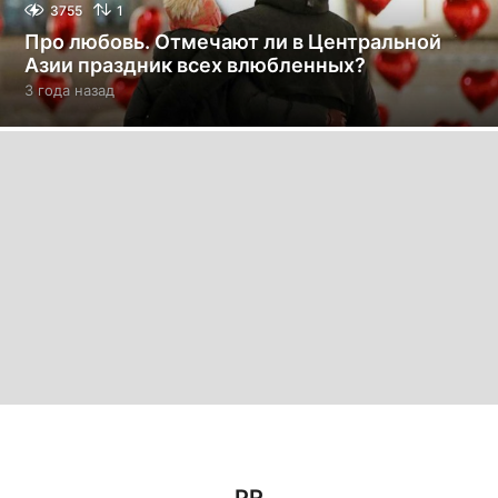
3755
1
Про любовь. Отмечают ли в Центральной
Азии праздник всех влюбленных?
3 года назад
3
г
о
д
а
н
а
з
а
д