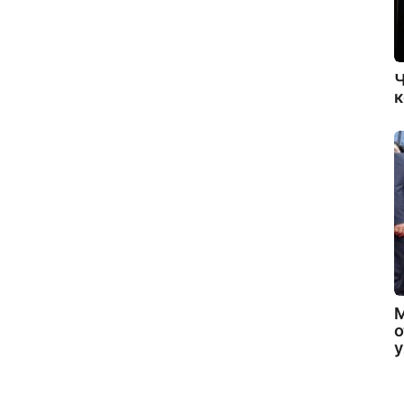
Ч
к
о