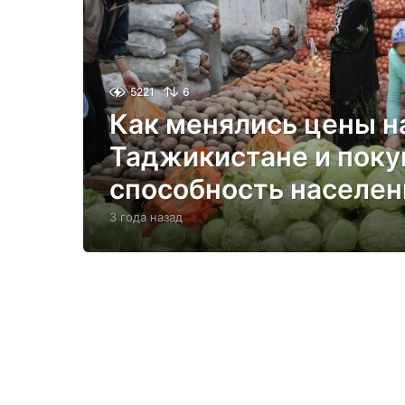
5221
6
Как менялись цены н
Таджикистане и поку
способность населени
3 года назад
3
г
о
д
а
н
а
з
а
д