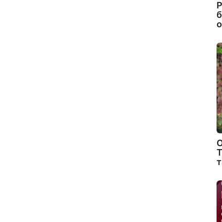
Р
б
о
О
Т
т