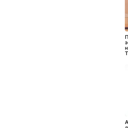
П
э
н
A