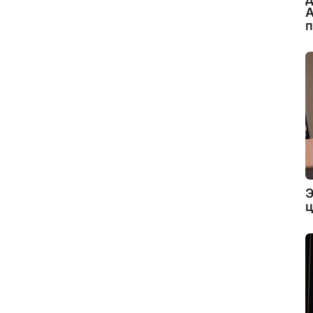
А
Э
ц