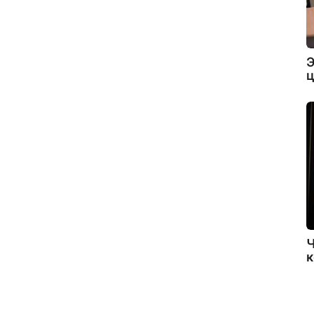
Э
ц
Ч
к