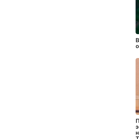
В
П
э
н