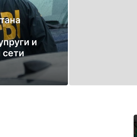
тана
упруги и
 сети