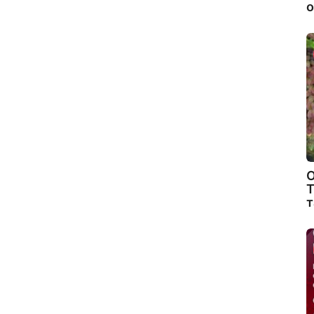
о
О
Т
т