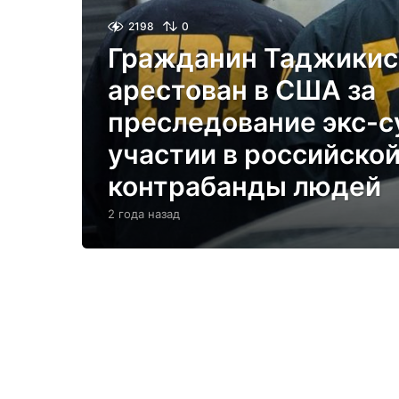
2198
0
Гражданин Таджикис
арестован в США за
преследование экс-с
участии в российской
контрабанды людей
2 года назад
2
г
о
д
а
н
а
з
а
д