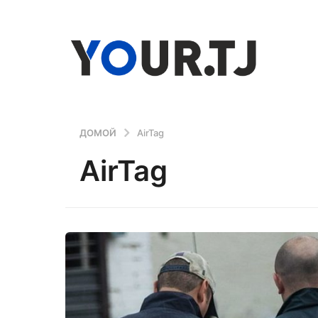
ДОМОЙ
AirTag
AirTag