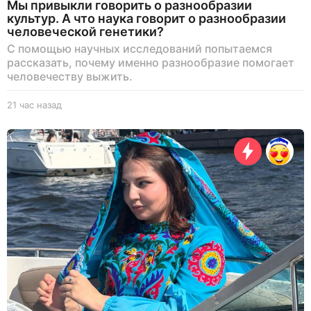
Мы привыкли говорить о разнообразии
культур. А что наука говорит о разнообразии
человеческой генетики?
С помощью научных исследований попытаемся
рассказать, почему именно разнообразие помогает
человечеству выжить.
21 час назад
2
1
ч
а
с
н
а
з
а
д