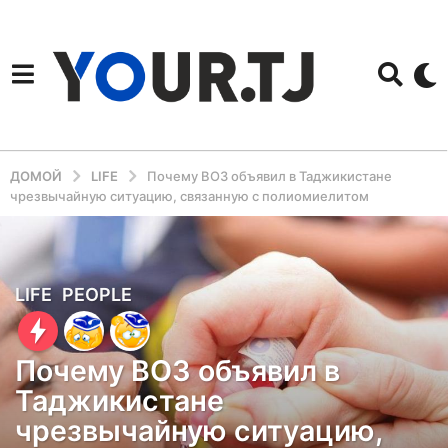
ДОМОЙ
LIFE
Почему ВОЗ объявил в Таджикистане
чрезвычайную ситуацию, связанную с полиомиелитом
5
LIFE
,
PEOPLE
л
е
Почему ВОЗ объявил в
т
Таджикистане
н
чрезвычайную ситуацию,
а