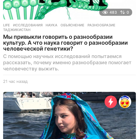
483
0
LIFE
ИССЛЕДОВАНИЯ
,
НАУКА
,
ОБЪЯСНЕНИЕ
,
РАЗНООБРАЗИЕ
,
ТАДЖИКИСТАН
Мы привыкли говорить о разнообразии
культур. А что наука говорит о разнообразии
человеческой генетики?
С помощью научных исследований попытаемся
рассказать, почему именно разнообразие помогает
человечеству выжить.
21 час назад
2
1
ч
а
с
н
а
з
а
д