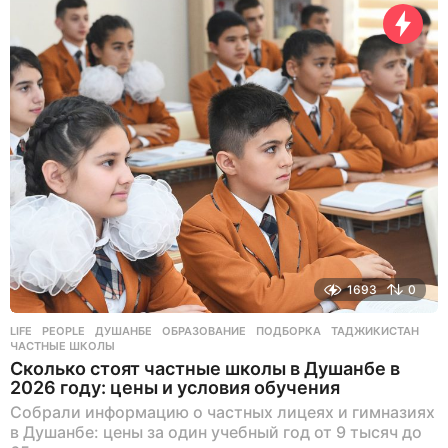
а
з
а
д
1693
0
LIFE
,
PEOPLE
ДУШАНБЕ
,
ОБРАЗОВАНИЕ
,
ПОДБОРКА
,
ТАДЖИКИСТАН
,
ЧАСТНЫЕ ШКОЛЫ
Сколько стоят частные школы в Душанбе в
2026 году: цены и условия обучения
Собрали информацию о частных лицеях и гимназиях
в Душанбе: цены за один учебный год от 9 тысяч до