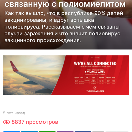
связанную с полиомиелитом
з
а
Как так вышло, что в республике 90% детей
д
вакцинированы, и вдруг вспышка
5
полиовируса. Рассказываем с чем связаны
случаи заражения и что значит полиовирус
л
вакцинного происхождения.
е
т
н
а
з
а
д
b
5 лет назад
5
y
л
8837
просмотров
Y
е
O
т