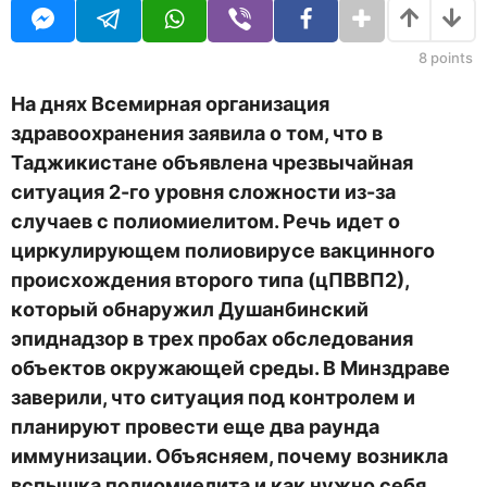
U
н
R
а
з
8
points
а
д
На днях Всемирная организация
здравоохранения заявила о том, что в
Таджикистане объявлена чрезвычайная
ситуация 2-го уровня сложности из-за
случаев с полиомиелитом. Речь идет о
циркулирующем полиовирусе вакцинного
происхождения второго типа (цПВВП2),
который обнаружил Душанбинский
эпиднадзор в трех пробах обследования
объектов окружающей среды. В Минздраве
заверили, что ситуация под контролем и
планируют провести еще два раунда
иммунизации. Объясняем, почему возникла
вспышка полиомиелита и как нужно себя