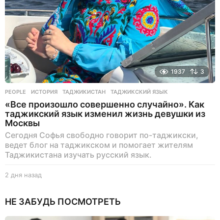
1937
3
PEOPLE
ИСТОРИЯ
,
ТАДЖИКИСТАН
,
ТАДЖИКСКИЙ ЯЗЫК
«Все произошло совершенно случайно». Как
таджикский язык изменил жизнь девушки из
Москвы
Сегодня Софья свободно говорит по-таджикски,
ведет блог на таджикском и помогает жителям
Таджикистана изучать русский язык.
2 дня назад
2
д
н
НЕ ЗАБУДЬ ПОСМОТРЕТЬ
я
н