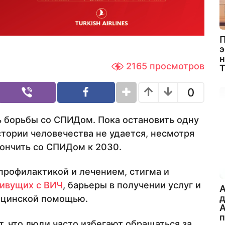
П
э
н
2165
просмотров
0
 борьбы со СПИДом. Пока остановить одну
тории человечества не удается, несмотря
кончить со СПИДом к 2030.
профилактикой и лечением, стигма и
ивущих с ВИЧ
, барьеры в получении услуг и
A
ицинской помощью.
А
 что люди часто избегают обращаться за