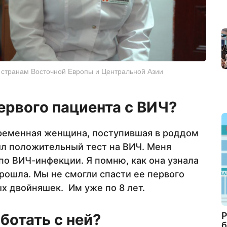
странам Восточной Европы и Центральной Азии
ервого пациента с ВИЧ?
еременная женщина, поступившая в роддом
был положительный тест на ВИЧ. Меня
по ВИЧ-инфекции. Я помню, как она узнала
 прошла. Мы не смогли спасти ее первого
х двойняшек. Им уже по 8 лет.
Р
ботать с ней?
б