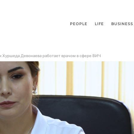
PEOPLE
LIFE
BUSINESS
ак Хуршеда Девонаева работает врачом в сфере ВИЧ