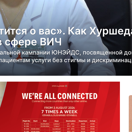
тится о вас». Как Хурше
в сфере ВИЧ
нальной кампании ЮНЭЙДС, посвященной до
пациентам услуги без стигмы и дискриминац