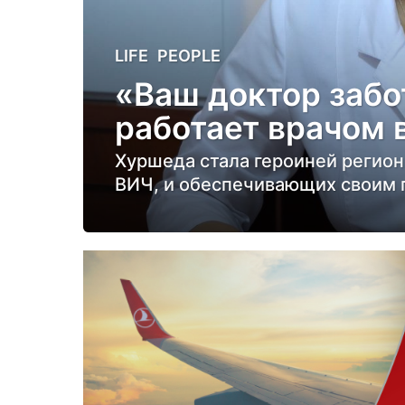
2
LIFE
,
PEOPLE
г
«Ваш доктор забо
о
работает врачом 
д
а
Хуршеда стала героиней регио
н
ВИЧ, и обеспечивающих своим 
а
з
а
д
2
г
о
д
а