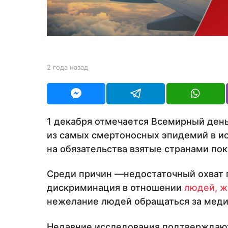
н
а
з
а
д
b
2 года назад
2
y
г
Y
о
O
д
U
а
R
н
1 декабря отмечается Всемирный день
а
из самых смертоносных эпидемий в ис
з
а
на обязательства взятые странами по
д
Среди причин —недостаточный охват 
дискриминация в отношении
людей, ж
нежелание людей обращаться за мед
Недавние исследования подтверждают,