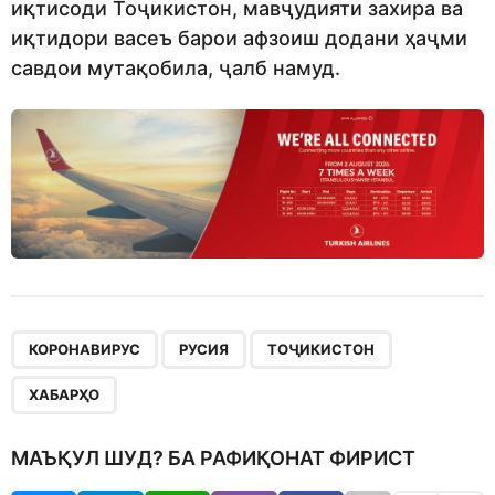
иқтисоди Тоҷикистон, мавҷудияти захира ва
иқтидори васеъ барои афзоиш додани ҳаҷми
савдои мутақобила, ҷалб намуд.
,
,
,
КОРОНАВИРУС
РУСИЯ
ТОҶИКИСТОН
ХАБАРҲО
МАЪҚУЛ ШУД? БА РАФИҚОНАТ ФИРИСТ