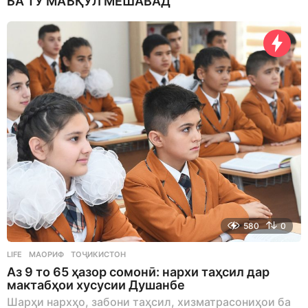
БА ТУ МАЪҚУЛ МЕШАВАД
580
0
LIFE
МАОРИФ
,
ТОҶИКИСТОН
Аз 9 то 65 ҳазор сомонӣ: нархи таҳсил дар
мактабҳои хусусии Душанбе
Шарҳи нархҳо, забони таҳсил, хизматрасониҳои ба