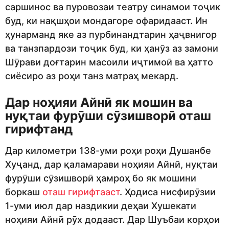
саршинос ва пуровозаи театру синамои тоҷик
буд, ки нақшҳои мондагоре офаридааст. Ин
ҳунарманд яке аз пурбинандтарин ҳаҷвнигор
ва танзпардози тоҷик буд, ки ҳанӯз аз замони
Шӯрави доғтарин масоили иҷтимоӣ ва ҳатто
сиёсиро аз роҳи танз матраҳ мекард.
Дар ноҳияи Айнӣ як мошин ва
нуқтаи фурӯши сӯзишворӣ оташ
гирифтанд
Дар километри 138-уми роҳи роҳи Душанбе
Хуҷанд, дар қаламарави ноҳияи Айнӣ, нуқтаи
фурӯши сӯзишворӣ ҳамроҳ бо як мошини
боркаш
оташ гирифтааст
. Ҳодиса нисфирӯзии
1-уми июл дар наздикии деҳаи Хушекати
ноҳияи Айнӣ рӯх додааст. Дар Шуъбаи корҳои