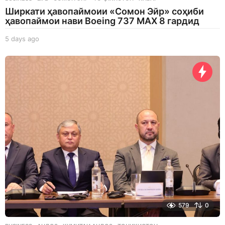
Ширкати ҳавопаймоии «Сомон Эйр» соҳиби
ҳавопаймои нави Boeing 737 MAX 8 гардид
5 days ago
5
d
a
y
s
a
g
o
579
0