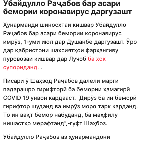
Убайдулло Раҷабов бар асари
бемории коронавирус даргузашт
Ҳунарманди шиносхтаи кишвар Убайдулло
Раҷабов бар асари бемории коронавирус
имрӯз, 1-уми июл дар Душанбе даргузашт. Ӯро
дар қабристони шахсиятҳои фарҳангиву
пуровозаи кишвар дар Лучоб
ба хок
супориданд.
.
Писари ӯ Шаҳзод Раҷабов далели марги
падарашро гирифторӣ ба бемории ҳамагирӣ
COVID 19 унвон кардааст. “Дирӯз ба ин беморӣ
гирифтор шуданд ва имрӯз моро тарк карданд.
То ин вақт бемор набуданд, ба маҳфилу
нишастҳо мерафтанд”,-гуфт Шаҳбоз.
Убайдулло Раҷабов аз ҳунармандони