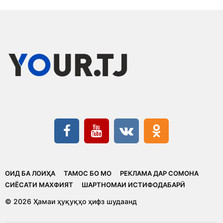
ОИД БА ЛОИҲА
ТАМОС БО МО
РЕКЛАМА ДАР СОМОНА
CИЁСАТИ МАХФИЯТ
ШАРТНОМАИ ИСТИФОДАБАРӢ
© 2026 Ҳамаи ҳуқуқҳо ҳифз шудаанд