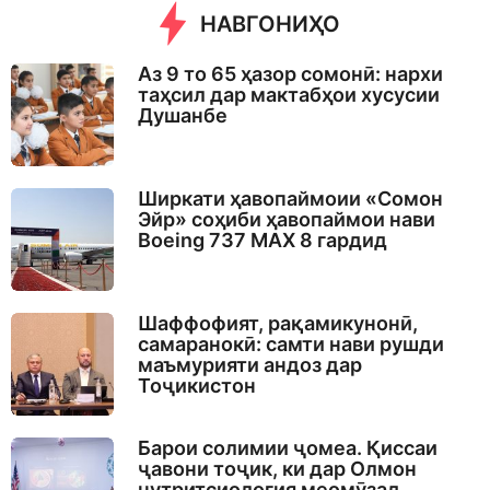
НАВГОНИҲО
Аз 9 то 65 ҳазор сомонӣ: нархи
таҳсил дар мактабҳои хусусии
Душанбе
Ширкати ҳавопаймоии «Сомон
Эйр» соҳиби ҳавопаймои нави
Boeing 737 MAX 8 гардид
Шаффофият, рақамикунонӣ,
самаранокӣ: самти нави рушди
маъмурияти андоз дар
Тоҷикистон
Барои солимии ҷомеа. Қиссаи
ҷавони тоҷик, ки дар Олмон
нутритсиология меомӯзад