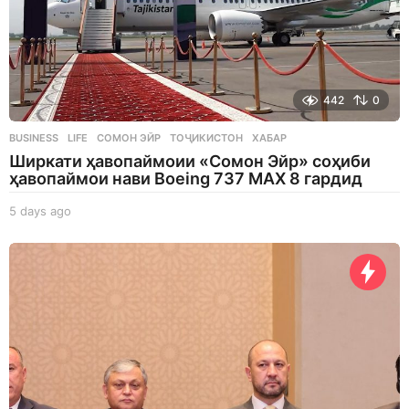
442
0
BUSINESS
,
LIFE
СОМОН ЭЙР
,
ТОҶИКИСТОН
,
ХАБАР
Ширкати ҳавопаймоии «Сомон Эйр» соҳиби
ҳавопаймои нави Boeing 737 MAX 8 гардид
5 days ago
5
d
a
y
s
a
g
o