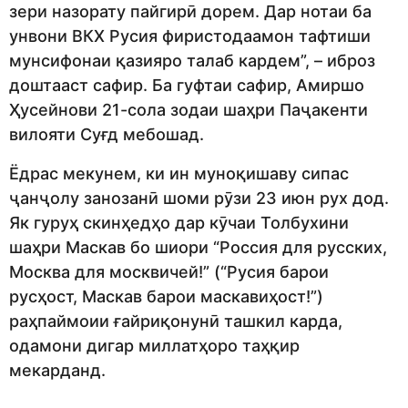
зери назорату пайгирӣ дорем. Дар нотаи ба
унвони ВКХ Русия фиристодаамон тафтиши
мунсифонаи қазияро талаб кардем”, – иброз
доштааст сафир. Ба гуфтаи сафир, Амиршо
Ҳусейнови 21-сола зодаи шаҳри Паҷакенти
вилояти Суғд мебошад.
Ёдрас мекунем, ки ин муноқишаву сипас
ҷанҷолу занозанӣ шоми рӯзи 23 июн рух дод.
Як гуруҳ скинҳедҳо дар кӯчаи Толбухини
шаҳри Маскав бо шиори “Россия для русских,
Москва для москвичей!” (“Русия барои
русҳост, Маскав барои маскавиҳост!”)
раҳпаймоии ғайриқонунӣ ташкил карда,
одамони дигар миллатҳоро таҳқир
мекарданд.