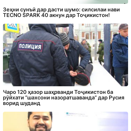
Зеҳни сунъӣ дар дасти шумо: силсилаи нави
TECNO SPARK 40 акнун дар Тоҷикистон!
Чаро 120 ҳазор шаҳрванди Тоҷикистон ба
рӯйхати “шахсони назоратшаванда” дар Русия
ворид шуданд