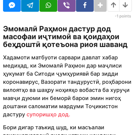
U
r
R
s
a
-1
points
g
o
Эмомалӣ Раҳмон дастур дод
масофаи иҷтимоӣ ва қоидаҳои
беҳдоштӣ қотеъона риоя шаванд
Хадамоти матбуоти сарвари давлат хабар
медиҳад, ки Эмомалӣ Раҳмон дар маҷлиси
ҳукумат ба Ситоди ҷумҳуриявӣ бар зидди
коронавирус, Вазорати тандурустӣ, роҳбарони
вилоятҳо ва шаҳру ноҳияҳо вобаста ба хуруҷи
мавҷи дуюми ин беморӣ барои эмин нигоҳ
доштани саломатии мардуми Тоҷикистон
дастуру
супоришҳо дод.
Бори дигар таъкид шуд, ки масъалаи