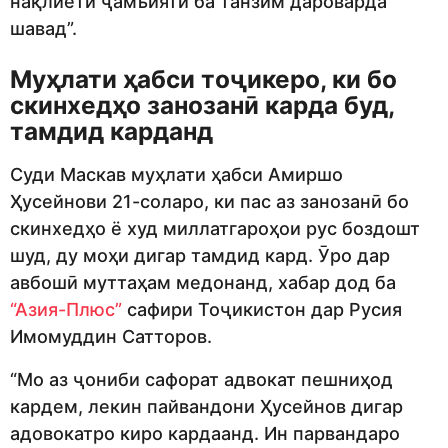
нақлиёти ҷамъиятӣ ба танзим дароварда
шавад”.
Муҳлати ҳабси тоҷикеро, ки бо
скинхедҳо занозанӣ карда буд,
тамдид карданд
Суди Маскав муҳлати ҳабси Амиршо
Ҳусейнови 21-соларо, ки пас аз занозанӣ бо
скинхедҳо ё худ миллатгароҳои рус боздошт
шуд, ду моҳи дигар тамдид кард. Ӯро дар
авбошӣ муттаҳам медонанд, хабар дод ба
“Азия-Плюс”
сафири Тоҷикистон дар Русия
Имомуддин Сатторов.
“Мо аз ҷониби сафорат адвокат пешниҳод
кардем, лекин пайвандони Ҳусейнов дигар
адовокатро киро кардаанд. Ин парвандаро