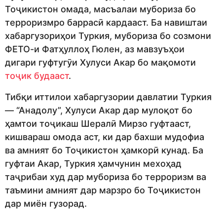
Тоҷикистон омада, масъалаи мубориза бо
терроризмро баррасӣ кардааст. Ба навиштаи
хабаргузориҳои Туркия, мубориза бо созмони
ФЕТО-и Фатҳуллоҳ Гюлен, аз мавзуъҳои
дигари гуфтугӯи Хулуси Акар бо мақомоти
тоҷик будааст
.
Тибқи иттилои хабаргузории давлатии Туркия
— “Анадолу”, Хулуси Акар дар мулоқот бо
ҳамтои тоҷикаш Шералӣ Мирзо гуфтааст,
кишвараш омода аст, ки дар бахши мудофиа
ва амният бо Тоҷикистон ҳамкорӣ кунад. Ба
гуфтаи Акар, Туркия ҳамчунин мехоҳад
таҷрибаи худ дар мубориза бо терроризм ва
таъмини амният дар марзро бо Тоҷикистон
дар миён гузорад.