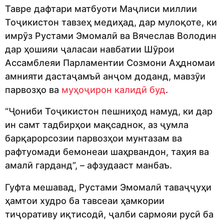
Тавре дафтари матбуоти Маҷлиси миллии
Тоҷикистон тавзеҳ медиҳад, дар мулоқоте, ки
имрӯз Рустами Эмомалӣ ва Вячеслав Володин
дар ҳошияи ҷаласаи навбатии Шӯрои
Ассамблеяи Парламентии Созмони Аҳдномаи
амнияти дастаҷамъӣ анҷом доданд, мавзӯи
парвозҳо ва
муҳоҷирон калидӣ буд
.
“Ҷониби Тоҷикистон пешниҳод намуд, ки дар
ин самт тадбирҳои мақсаднок, аз ҷумла
барқарорсозии парвозҳои мунтазам ва
рафтуомади бемонеаи шаҳрвандон, таҳия ва
амалӣ гарданд”, – афзудааст манбаъ.
Гуфта мешавад, Рустами Эмомалӣ таваҷҷуҳи
ҳамтои худро ба тавсеаи ҳамкории
тиҷоративу иқтисодӣ, ҷалби сармояи русӣ ба