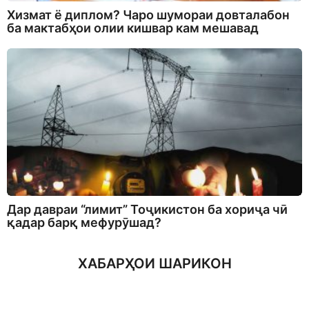
Хизмат ё диплом? Чаро шумораи довталабон
ба мактабҳои олии кишвар кам мешавад
Дар давраи “лимит” Тоҷикистон ба хориҷа чӣ
қадар барқ мефурӯшад?
ХАБАРҲОИ ШАРИКОН