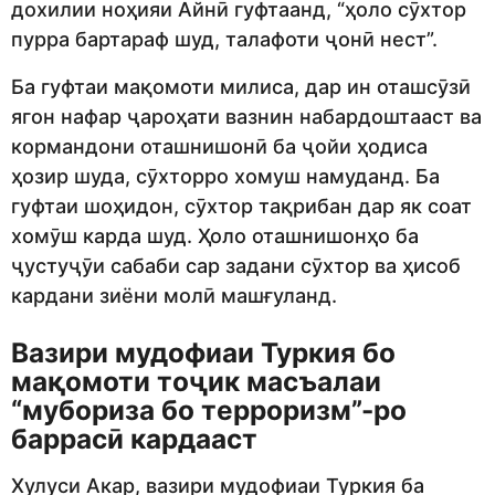
дохилии ноҳияи Айнӣ гуфтаанд, “ҳоло сӯхтор
пурра бартараф шуд, талафоти ҷонӣ нест”.
Ба гуфтаи мақомоти милиса, дар ин оташсӯзӣ
ягон нафар ҷароҳати вазнин набардоштааст ва
кормандони оташнишонӣ ба ҷойи ҳодиса
ҳозир шуда, сӯхторро хомуш намуданд. Ба
гуфтаи шоҳидон, сӯхтор тақрибан дар як соат
хомӯш карда шуд. Ҳоло оташнишонҳо ба
ҷустуҷӯи сабаби сар задани сӯхтор ва ҳисоб
кардани зиёни молӣ машғуланд.
Вазири мудофиаи Туркия бо
мақомоти тоҷик масъалаи
“мубориза бо терроризм”-ро
баррасӣ кардааст
Хулуси Акар, вазири мудофиаи Туркия ба