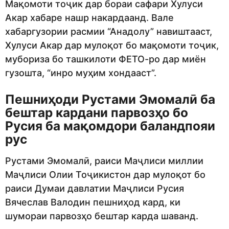
Мақомоти тоҷик дар бораи сафари Хулуси
Акар хабаре нашр накардаанд. Вале
хабаргузории расмии “Анадолу” навиштааст,
Хулуси Акар дар мулоқот бо мақомоти тоҷик,
мубориза бо ташкилоти ФЕТО-ро дар миён
гузошта, “инро муҳим хондааст”.
Пешниҳоди Рустами Эмомалӣ ба
бештар кардани парвозҳо бо
Русия ба мақомдори баландпояи
рус
Рустами Эмомалӣ, раиси Маҷлиси миллии
Маҷлиси Олии Тоҷикистон дар мулоқот бо
раиси Думаи давлатии Маҷлиси Русия
Вячеслав Валодин пешниҳод кард, ки
шумораи парвозҳо бештар карда шаванд.