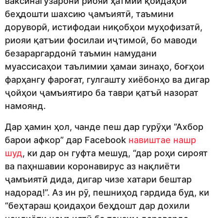
ваксинагузаронӣ риояи ҳатмии қоидаҳои
беҳдошти шахсию ҷамъиятӣ, таъмини
доруворӣ, истифодаи ниқобҳои муҳофизатӣ,
риояи қатъии фосилаи иҷтимоӣ, бо маводи
безараргардонӣ таъмин намудани
муассисаҳои таълимии ҳамаи зинаҳо, боғҳои
фарҳангу фароғат, гулгашту хиёбонҳо ва дигар
ҷойҳои ҷамъиятиро ба таври қатъӣ назорат
намоянд.
Дар ҳамин ҳол, чанде пеш дар гурӯҳи “Ахбор
барои афкор” дар Facebook
навиштае нашр
шуд
, ки дар он гуфта мешуд, “дар роҳи сироят
ва паҳншавии коронавирус аз нақлиёти
ҷамъиятӣ дида, дигар чизе хатари бештар
надорад!”. Аз ин рӯ, пешниҳод гардида буд, ки
“беҳтараш қоидаҳои беҳдошт дар дохили