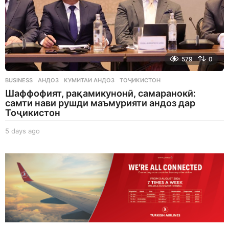
579
0
BUSINESS
АНДОЗ
,
КУМИТАИ АНДОЗ
,
ТОҶИКИСТОН
Шаффофият, рақамикунонӣ, самаранокӣ:
самти нави рушди маъмурияти андоз дар
Тоҷикистон
5 days ago
5
d
a
y
s
a
g
o