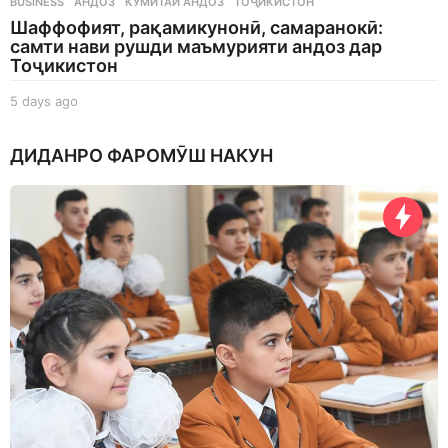
BUSINESS
АНДОЗ
,
КУМИТАИ АНДОЗ
,
ТОҶИКИСТОН
Шаффофият, рақамикунонӣ, самаранокӣ:
самти нави рушди маъмурияти андоз дар
Тоҷикистон
5 days ago
5
d
a
ДИДАНРО ФАРОМӮШ НАКУН
y
s
a
g
o