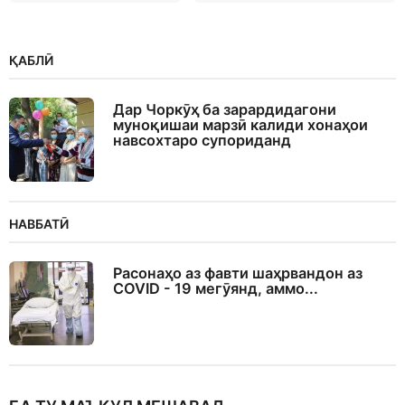
ҚАБЛӢ
Дар Чоркӯҳ ба зарардидагони
муноқишаи марзӣ калиди хонаҳои
навсохтаро супориданд
НАВБАТӢ
Расонаҳо аз фавти шаҳрвандон аз
COVID - 19 мегӯянд, аммо...