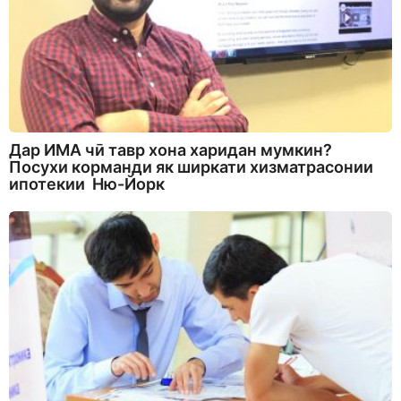
Дар ИМА чӣ тавр хона харидан мумкин?
Посухи корманди як ширкати хизматрасонии
ипотекии Ню-Йорк