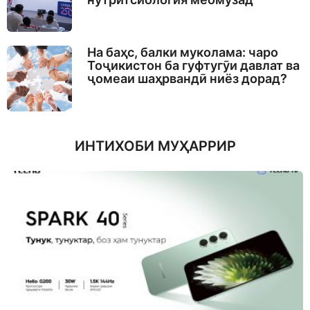
На баҳс, балки муколама: чаро
Тоҷикистон ба гуфтугӯи давлат ва
ҷомеаи шаҳрвандӣ ниёз дорад?
ИНТИХОБИ МУҲАРРИР